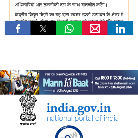
विषय- किसान उत्पादक संगठनों (एफपीओ) का गठन
विषय: राष्ट्रीय खाद्य तेल मिशन तिलहन (एनएमईओ-तिलहन) का क्रियान्वयन
विषय: तिलहन एवं दलहन के उत्पादन को बढ़ाने के लिए उठाए गए कदम
विषय: राष्ट्रीय मधुमक्खी पालन और शहद मिशन (एनबीएचएम) का
क्रियान्वयन
कोयला मंत्रालय
एसईसीएल ने खदानों को वैज्ञानिक रूप से बंद करने और परित्‍यक्‍त खदानों को
स्थायी सामुदायिक परिसंपत्तियों में बदलने में भारत का नेतृत्व किया
वाणिज्‍य एवं उद्योग मंत्रालय
डीजीएफटी, 'सोर्स फ्रॉम इंडिया' फीचर के माध्यम से डीपीआईआईटी-मान्यता
प्राप्त स्टार्टअप्स को वैश्विक व्यापार पारिस्थितिकी तंत्र से जोड़ता है
नई दिल्ली में आधुनिकीकरण और औद्योगिक सहयोग पर भारत-रूस कार्य समूह
के 12वें सत्र का आयोजन
भव्य योजना के पहले चरण के पहले राउंड में 87 प्रस्ताव प्राप्त हुए