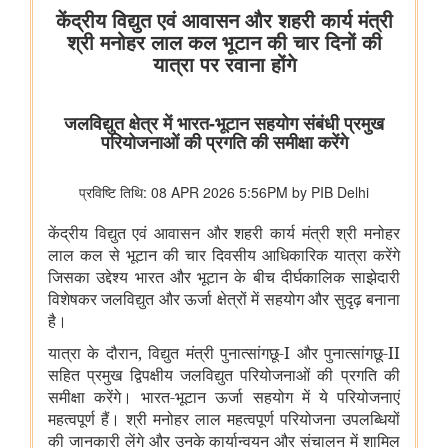
विभाग संबंधित वाणिज्य संबंधी संसदीय स्थायी समिति की 201वीं रिपोर्ट पर
प्रेस विज्ञप्ति
राज्यसभा के सभापति द्वारा ऐतिहासिक भारत छोड़ो आंदोलन की 84वीं वर्षगांठ
पर दिए गए भाषण का मूल पाठ
आयुष
लद्दाख में ऊंचाई पर औषधीय पौधे
आयुर्वेद पर्यटन के लिए केरल एक वैश्विक केंद्र के रूप में
आयुष औषधियों का मानकीकरण
महिलाओं के लिए आयुष स्वास्थ्य सेवाओं की प्रगति
जनजातीय क्षेत्रों में आयुष स्वास्थ्य सेवाएं
सोवा-रिग्पा को वैश्विक स्तर पर मान्यता प्राप्त साक्ष्य-आधारित स्वास्थ्य सेवा
प्रणाली के रूप में उभरना चाहिए: केंद्रीय मंत्री श्री प्रतापराव जाधव
कृषि एवं किसान कल्‍याण मंत्रालय
विषय: मानव-जनित भूमि क्षरण के कारण कृषि उपज में हानि
विषय- एग्रीस्टैक और डिजिटल कृषि मिशन का कार्यान्वयन