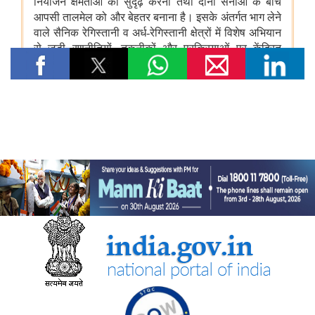
इलेक्ट्रानिक्स एवं आईटी मंत्रालय
सरकार ने कृत्रिम बुद्धिमत्ता से निर्मित डीपफेक से निपटने के लिए नियामक ढांचे
को मजबूत किया
सरकार ने भारत की बढ़ती डिजिटल और एआई अवसंरचना के लिए डेटा सेंटर
की क्षमता को तेजी से बढ़ाने पर दिया जोर
सरकार ने 'इंडिया-एआई मिशन' और सेमीकंडक्टर पहलों के माध्यम से स्वदेशी
एआई अवसंरचना का किया विस्तार
वित्‍त मंत्रालय
डीएफएस के बीमा प्रभाग को जून 2026 के शिकायत निवारण मूल्यांकन और
सूचकांक (जीआरएआई) के समूह ए श्रेणी में तीसरा स्थान
स्‍वास्‍थ्‍य एवं परिवार कल्‍याण मंत्रालय
केंद्रीय स्वास्थ्य मंत्रालय ने फर्जी या मनगढ़ंत आंकड़े प्रस्‍तुत करने वाले
आवेदकों को आयोग्‍य ठहराने के लिए सख्त औषधि नियमों को अधिसूचित किया
जल शक्ति मंत्रालय