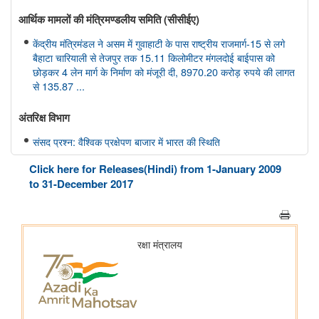
आर्थिक मामलों की मंत्रिमण्‍डलीय समिति (सीसीईए)
केंद्रीय मंत्रिमंडल ने असम में गुवाहाटी के पास राष्ट्रीय राजमार्ग-15 से लगे
बैहाटा चारियाली से तेजपुर तक 15.11 किलोमीटर मंगलदोई बाईपास को
छोड़कर 4 लेन मार्ग के निर्माण को मंजूरी दी, 8970.20 करोड़ रुपये की लागत
से 135.87 ...
अंतरिक्ष विभाग
संसद प्रश्न: वैश्विक प्रक्षेपण बाजार में भारत की स्थिति
संसद प्रश्न: अंतरिक्ष प्रौद्योगिकी का विकास
Click here for Releases(Hindi) from 1-January 2009
to 31-December 2017
संसद प्रश्न: जम्मू-कश्मीर में इसरो समर्थित अंतरिक्ष प्रौद्योगिकी के अनुप्रयोग
कोयला मंत्रालय
भुवनेश्वरी ओसीपी: नवाचार से उत्पादन को शक्ति और स्थिरता से विकास को
आकार
कोयला मंत्रालय की सलाहकार समिति ने वाणिज्यिक कोयला खनन सुधारों और
निजी क्षेत्र की भागीदारी को बढ़ावा देने पर चर्चा की