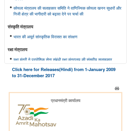
कोयला मंत्रालय की सलाहकार समिति ने वाणिज्यिक कोयला खनन सुधारों और
निजी क्षेत्र की भागीदारी को बढ़ावा देने पर चर्चा की
संस्‍कृति मंत्रालय
भारत की अमूर्त सांस्कृतिक विरासत का संरक्षण
रक्षा मंत्रालय
रक्षा मंत्री ने प्रादेशिक सेना संबंधी रक्षा मंत्रालय की संसदीय सलाहकार
समिति की बैठक की अध्यक्षता की
Click here for Releases(Hindi) from 1-January 2009
to 31-December 2017
वित्‍त मंत्रालय
डीएफएस के बीमा प्रभाग को जून 2026 के शिकायत निवारण मूल्यांकन और
सूचकांक (जीआरएआई) के समूह ए श्रेणी में तीसरा स्थान
स्‍वास्‍थ्‍य एवं परिवार कल्‍याण मंत्रालय
केंद्रीय स्वास्थ्य मंत्रालय ने फर्जी या मनगढ़ंत आंकड़े प्रस्‍तुत करने वाले
आवेदकों को आयोग्‍य ठहराने के लिए सख्त औषधि नियमों को अधिसूचित किया