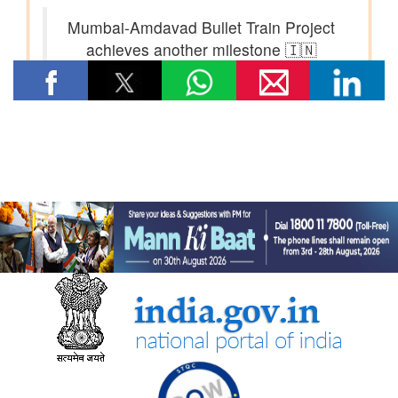
विषय- किसान उत्पादक संगठनों (एफपीओ) का गठन
विषय: राष्ट्रीय खाद्य तेल मिशन तिलहन (एनएमईओ-तिलहन) का क्रियान्वयन
विषय: तिलहन एवं दलहन के उत्पादन को बढ़ाने के लिए उठाए गए कदम
विषय: राष्ट्रीय मधुमक्खी पालन और शहद मिशन (एनबीएचएम) का
क्रियान्वयन
कोयला मंत्रालय
एसईसीएल ने खदानों को वैज्ञानिक रूप से बंद करने और परित्‍यक्‍त खदानों को
स्थायी सामुदायिक परिसंपत्तियों में बदलने में भारत का नेतृत्व किया
वाणिज्‍य एवं उद्योग मंत्रालय
भारत की ब्रिक्‍स अध्यक्षता 2026 के तहत जयपुर में 16वीं ब्रिक्‍स व्यापार
मंत्रियों की बैठक सफलतापूर्वक संपन्न
डीजीएफटी, 'सोर्स फ्रॉम इंडिया' फीचर के माध्यम से डीपीआईआईटी-मान्यता
प्राप्त स्टार्टअप्स को वैश्विक व्यापार पारिस्थितिकी तंत्र से जोड़ता है
नई दिल्ली में आधुनिकीकरण और औद्योगिक सहयोग पर भारत-रूस कार्य समूह
के 12वें सत्र का आयोजन