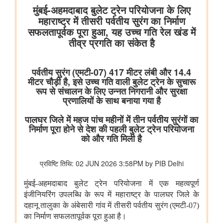
विभाग संबंधित वाणिज्य संबंधी संसदीय स्थायी समिति की 201वीं रिपोर्ट पर
प्रेस विज्ञप्ति
राज्यसभा के सभापति द्वारा ऐतिहासिक भारत छोड़ो आंदोलन की 84वीं वर्षगांठ
पर दिए गए भाषण का मूल पाठ
आयुष
लद्दाख में ऊंचाई पर औषधीय पौधे
आयुर्वेद पर्यटन के लिए केरल एक वैश्विक केंद्र के रूप में
आयुष औषधियों का मानकीकरण
महिलाओं के लिए आयुष स्वास्थ्य सेवाओं की प्रगति
जनजातीय क्षेत्रों में आयुष स्वास्थ्य सेवाएं
सोवा-रिग्पा को वैश्विक स्तर पर मान्यता प्राप्त साक्ष्य-आधारित स्वास्थ्य सेवा
प्रणाली के रूप में उभरना चाहिए: केंद्रीय मंत्री श्री प्रतापराव जाधव
कृषि एवं किसान कल्‍याण मंत्रालय
विषय: मानव-जनित भूमि क्षरण के कारण कृषि उपज में हानि
विषय- एग्रीस्टैक और डिजिटल कृषि मिशन का कार्यान्वयन