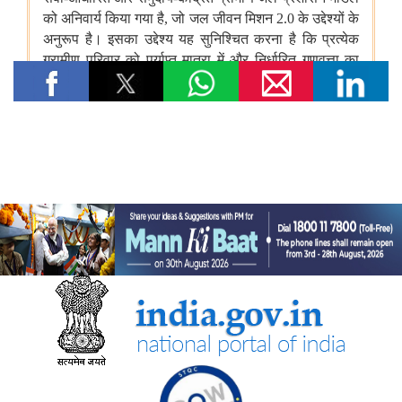
अनुदान उप...
रेल मंत्रालय
रेलवे ने ऋण सेवा को स्थिर रखा है; लगातार मूलधन पुनर्भुगतान और पट्टे
शुल्क ब्याज हिस्‍सेदारी में कमी पिछले पांच वर्षों के वित्तीय अनुशासन को दर्शाता
है
ग्रामीण विकास मंत्रालय
प्रधानमंत्री आवास योजना-ग्रामीण (पीएमएवाई-जी) की प्रगति
स्वयं सहायता समूहों के माध्यम से ग्रामीण जीविकोपार्जन का सुदृढ़ीकरण
केंद्रीय ग्रामीण क्षेत्र की योजनाओं का मूल्यांकन
विज्ञान एवं प्रौद्योगिकी मंत्रालय
भारत के लिए वित्तीय समावेशन से वित्तीय सशक्तिकरण और डिजिटल भुगतान
से डिजिटल समृद्धि की ओर बढ़ने का समय: डॉ. जितेंद्र सिंह
आरडीआई कोष के तहत सरकार ने हितों के टकराव से बचने के मज़बूत उपायों
को फिर से दोहराया; योग्यता-आधारित मूल्यांकन ही वित्त पोषण के निर्णयों का
आधार