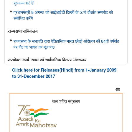
शुभकामनाएं दीं
प्रधानमंत्री 8 अगस्त को आईआईटी दिल्ली के 57वें दीक्षांत समारोह को
संबोधित करेंगे
राज्यसभा सचिवालय
राज्यसभा के सभापति द्वारा ऐतिहासिक भारत छोड़ो आंदोलन की 84वीं वर्षगांठ
पर दिए गए भाषण का मूल पाठ
उपभोक्‍ता कार्य, खाद्य एवं सार्वजनिक वितरण मंत्रालय
Click here for Releases(Hindi) from 1-January 2009
राष्ट्रीय हथकरघा दिवस के अवसर पर केंद्रीय राज्य मंत्री ने राष्ट्रीय शिल्प
संग्रहालय और हस्तकला अकादमी का किया दौरा
to 31-December 2017
पर्यावरण, वन एवं जलवायु परिवर्तन मंत्रालय
केंद्रीय पर्यावरण मंत्री भूपेंद्र यादव ने मानेसर में हरियाणा के 77वें वन
महोत्सव समारोह में भाग लिया; एक पौधा भी लगाया
वित्‍त मंत्रालय
भारत की पूर्वोत्तर सीमा पर डीआरआई ने निगरानी तेज की