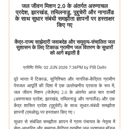
स्‍वास्‍थ्‍य एवं परिवार कल्‍याण मंत्रालय
राष्ट्रीय स्वास्थ्य प्राधिकरण ने आयुष्‍मान भारत स्‍वास्‍थ्‍य खाता आधारित स्कैन
और रजिस्टर सेवा द्वारा 25 करोड़ ओपीडी पंजीकरण की उपलब्धि हासिल की
गृह मंत्रालय
भारत सरकार ने अरुणाचल प्रदेश सरकार के परामर्श से अरुणाचल प्रदेश में
स्थित 27 स्थानों/भौगोलिक संरचनाओं को भारतीय सर्वेक्षण विभाग के
आधिकारिक मानचित्रों पर उनके मानक स्थान और भौगोलिक संरचना के नाम
के साथ चिन्हित किया
आई4सी ने कॉरपोरेट कर्मियों और वित्तीय पेशेवरों को 'बॉस स्कैम' के प्रति
आगाह किया है: गलत 'खाता विवरण', 'एमसीए' और 'आरबीआई' फाइलों के
माध्यम से व्हाट्सएप अकाउंट को हैक कर बड़ी रकम की वित्तीय धोखाधड़ी की
जा रही है
सूचना और प्रसारण मंत्रालय
मुख्य सचिवों और आपदा प्रबंधन विभागों से संवेदनशील क्षेत्रों में नए सामुदायिक
रेडियो स्टेशनों को बढ़ावा देने का आग्रह किया गया; बाढ़, भूकंप और बिजली
गिरने से प्रभावित स्टेशनों के लिए 11.50 लाख रुपये का आपातकालीन