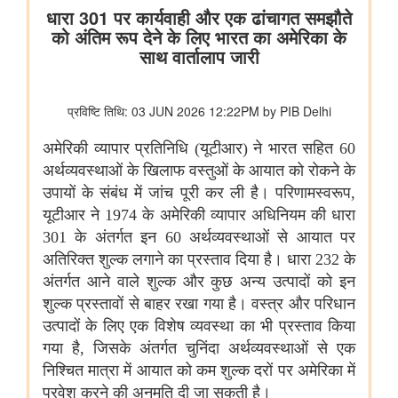
विभाग संबंधित वाणिज्य संबंधी संसदीय स्थायी समिति की 201वीं रिपोर्ट पर
प्रेस विज्ञप्ति
राज्यसभा के सभापति द्वारा ऐतिहासिक भारत छोड़ो आंदोलन की 84वीं वर्षगांठ
पर दिए गए भाषण का मूल पाठ
आयुष
लद्दाख में ऊंचाई पर औषधीय पौधे
आयुर्वेद पर्यटन के लिए केरल एक वैश्विक केंद्र के रूप में
आयुष औषधियों का मानकीकरण
महिलाओं के लिए आयुष स्वास्थ्य सेवाओं की प्रगति
जनजातीय क्षेत्रों में आयुष स्वास्थ्य सेवाएं
सोवा-रिग्पा को वैश्विक स्तर पर मान्यता प्राप्त साक्ष्य-आधारित स्वास्थ्य सेवा
प्रणाली के रूप में उभरना चाहिए: केंद्रीय मंत्री श्री प्रतापराव जाधव
कृषि एवं किसान कल्‍याण मंत्रालय
विषय: मानव-जनित भूमि क्षरण के कारण कृषि उपज में हानि
विषय- एग्रीस्टैक और डिजिटल कृषि मिशन का कार्यान्वयन