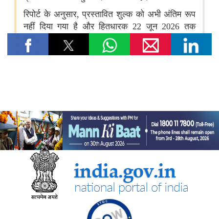
विषय- किसान उत्पादक संगठनों (एफपीओ) का गठन
विषय: राष्ट्रीय खाद्य तेल मिशन तिलहन (एनएमईओ-तिलहन) का क्रियान्वयन
विषय: तिलहन एवं दलहन के उत्पादन को बढ़ाने के लिए उठाए गए कदम
विषय: राष्ट्रीय मधुमक्खी पालन और शहद मिशन (एनबीएचएम) का
क्रियान्वयन
कोयला मंत्रालय
एसईसीएल ने खदानों को वैज्ञानिक रूप से बंद करने और परित्‍यक्‍त खदानों को
स्थायी सामुदायिक परिसंपत्तियों में बदलने में भारत का नेतृत्व किया
वाणिज्‍य एवं उद्योग मंत्रालय
डीजीएफटी, 'सोर्स फ्रॉम इंडिया' फीचर के माध्यम से डीपीआईआईटी-मान्यता
प्राप्त स्टार्टअप्स को वैश्विक व्यापार पारिस्थितिकी तंत्र से जोड़ता है
नई दिल्ली में आधुनिकीकरण और औद्योगिक सहयोग पर भारत-रूस कार्य समूह
के 12वें सत्र का आयोजन
भव्य योजना के पहले चरण के पहले राउंड में 87 प्रस्ताव प्राप्त हुए