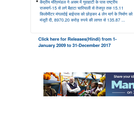
केंद्रीय मंत्रिमंडल ने असम में गुवाहाटी के पास राष्ट्रीय
राजमार्ग-15 से लगे बैहाटा चारियाली से तेजपुर तक 15.11
किलोमीटर मंगलदोई बाईपास को छोड़कर 4 लेन मार्ग के निर्माण को
मंजूरी दी, 8970.20 करोड़ रुपये की लागत से 135.87 ...
आयुष
Click here for Releases(Hindi) from 1-
केंद्रीय आयुष मंत्री श्री प्रतापराव जाधव ने सीसीआरएएस की
January 2009 to 31-December 2017
27वीं शासी निकाय बैठक की अध्यक्षता की
अंतरिक्ष विभाग
डॉ. जितेंद्र सिंह ने राज्यसभा को गगनयान मिशन और भारत के
मानव अंतरिक्ष अन्वेषण रोडमैप की प्रमुख उपलब्धियों की जानकारी
दी
संसद प्रश्न: वैश्विक प्रक्षेपण बाजार में भारत की स्थिति
संसद प्रश्न: अंतरिक्ष प्रौद्योगिकी का विकास
संसद प्रश्न: जम्मू-कश्मीर में इसरो समर्थित अंतरिक्ष प्रौद्योगिकी के
अनुप्रयोग
कोयला मंत्रालय