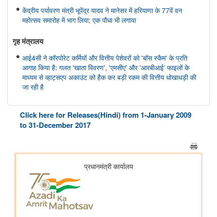
केंद्रीय पर्यावरण मंत्री भूपेंद्र यादव ने मानेसर में हरियाणा के 77वें वन
महोत्सव समारोह में भाग लिया; एक पौधा भी लगाया
गृह मंत्रालय
आई4सी ने कॉरपोरेट कर्मियों और वित्तीय पेशेवरों को 'बॉस स्कैम' के प्रति
आगाह किया है: गलत 'खाता विवरण', 'एमसीए' और 'आरबीआई' फाइलों के
माध्यम से व्हाट्सएप अकाउंट को हैक कर बड़ी रकम की वित्तीय धोखाधड़ी की
जा रही है
सूचना और प्रसारण मंत्रालय
Click here for Releases(Hindi) from 1-January 2009
मुख्य सचिवों और आपदा प्रबंधन विभागों से संवेदनशील क्षेत्रों में नए सामुदायिक
to 31-December 2017
रेडियो स्टेशनों को बढ़ावा देने का आग्रह किया गया; बाढ़, भूकंप और बिजली
गिरने से प्रभावित स्टेशनों के लिए 11.50 लाख रुपये का आपातकालीन
अनुदान उप...
ग्रामीण विकास मंत्रालय
प्रधानमंत्री आवास योजना-ग्रामीण (पीएमएवाई-जी) की प्रगति
स्वयं सहायता समूहों के माध्यम से ग्रामीण जीविकोपार्जन का सुदृढ़ीकरण