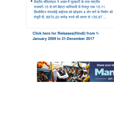
केंद्रीय मंत्रिमंडल ने असम में गुवाहाटी के पास राष्ट्रीय
राजमार्ग-15 से लगे बैहाटा चारियाली से तेजपुर तक 15.11
किलोमीटर मंगलदोई बाईपास को छोड़कर 4 लेन मार्ग के निर्माण को
मंजूरी दी, 8970.20 करोड़ रुपये की लागत से 135.87 ...
आयुष
Click here for Releases(Hindi) from 1-
केंद्रीय आयुष मंत्री श्री प्रतापराव जाधव ने सीसीआरएएस की
January 2009 to 31-December 2017
27वीं शासी निकाय बैठक की अध्यक्षता की
अंतरिक्ष विभाग
डॉ. जितेंद्र सिंह ने राज्यसभा को गगनयान मिशन और भारत के
मानव अंतरिक्ष अन्वेषण रोडमैप की प्रमुख उपलब्धियों की जानकारी
दी
संसद प्रश्न: वैश्विक प्रक्षेपण बाजार में भारत की स्थिति
संसद प्रश्न: अंतरिक्ष प्रौद्योगिकी का विकास
संसद प्रश्न: जम्मू-कश्मीर में इसरो समर्थित अंतरिक्ष प्रौद्योगिकी के
अनुप्रयोग
कोयला मंत्रालय