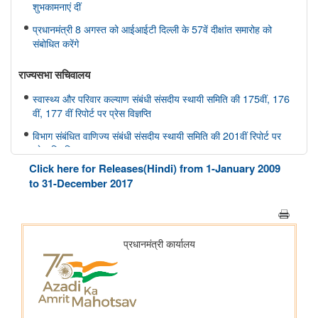
शुभकामनाएं दीं
प्रधानमंत्री 8 अगस्त को आईआईटी दिल्ली के 57वें दीक्षांत समारोह को
संबोधित करेंगे
राज्यसभा सचिवालय
स्वास्थ्य और परिवार कल्याण संबंधी संसदीय स्थायी समिति की 175वीं, 176
वीं, 177 वीं रिपोर्ट पर प्रेस विज्ञप्ति
विभाग संबंधित वाणिज्य संबंधी संसदीय स्थायी समिति की 201वीं रिपोर्ट पर
प्रेस विज्ञप्ति
Click here for Releases(Hindi) from 1-January 2009
राज्यसभा के सभापति द्वारा ऐतिहासिक भारत छोड़ो आंदोलन की 84वीं वर्षगांठ
to 31-December 2017
पर दिए गए भाषण का मूल पाठ
आयुष
सोवा-रिग्पा को वैश्विक स्तर पर मान्यता प्राप्त साक्ष्य-आधारित स्वास्थ्य सेवा
प्रणाली के रूप में उभरना चाहिए: केंद्रीय मंत्री श्री प्रतापराव जाधव
कृषि एवं किसान कल्‍याण मंत्रालय
विषय: मानव-जनित भूमि क्षरण के कारण कृषि उपज में हानि