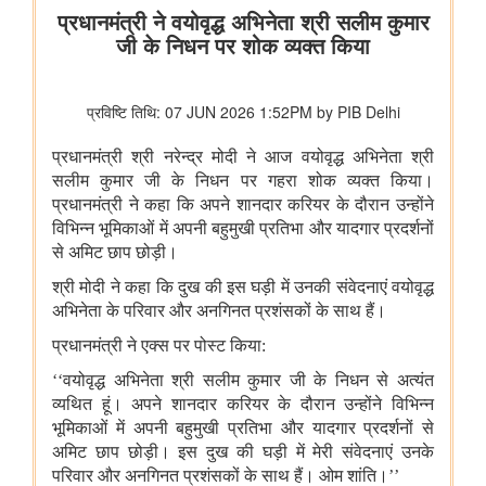
विषय- एग्रीस्टैक और डिजिटल कृषि मिशन का कार्यान्वयन
विषय- किसान उत्पादक संगठनों (एफपीओ) का गठन
विषय: राष्ट्रीय खाद्य तेल मिशन तिलहन (एनएमईओ-तिलहन) का क्रियान्वयन
विषय: तिलहन एवं दलहन के उत्पादन को बढ़ाने के लिए उठाए गए कदम
विषय: राष्ट्रीय मधुमक्खी पालन और शहद मिशन (एनबीएचएम) का
क्रियान्वयन
वाणिज्‍य एवं उद्योग मंत्रालय
नई दिल्ली में आधुनिकीकरण और औद्योगिक सहयोग पर भारत-रूस कार्य समूह
के 12वें सत्र का आयोजन
जेम ने सार्वजनिक खरीद में बदलाव लाने का एक दशक पूरा किया, कुल जीएमवी
20 लाख करोड़ रुपये से ज्यादा हुआ
उपभोक्‍ता कार्य, खाद्य एवं सार्वजनिक वितरण मंत्रालय
राष्ट्रीय हथकरघा दिवस के अवसर पर केंद्रीय राज्य मंत्री ने राष्ट्रीय शिल्प
संग्रहालय और हस्तकला अकादमी का किया दौरा