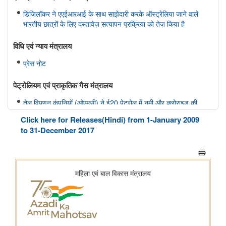
डिजिलॉकर ने एएईआरआई के साथ साझेदारी करके ऑस्ट्रेलिया जाने वाले
भारतीय छात्रों के लिए दस्तावेज़ सत्यापन प्रक्रिया को तेज़ किया है
विधि एवं न्‍याय मंत्रालय
प्रेस नोट
पेट्रोलियम एवं प्राकृतिक गैस मंत्रालय
तेल विपणन कंपनियों (ओएमसी) ने ई20 पेट्रोल में नमी और क्लोराइड की
मौजूदगी की जांच की: 500 पीपीएम क्लोराइड और नमी की मौजूदगी के दावों
Click here for Releases(Hindi) from 1-January 2009
की पुष्टि नहीं हुई
to 31-December 2017
विज्ञान एवं प्रौद्योगिकी मंत्रालय
सीएसआईआर एकीकृत कौशल पहल के चरण-III (2025–30) के प्रथम वर्ष
के लिए मॉनिटरिंग समिति की समन्वयकों की कॉन्क्लेव-सह-बैठक आयोजित की
गई
सामाजिक न्‍याय एवं अधिकारिता मंत्रालय
आर्थिक चुनौतियों से प्रौद्योगिकी के क्षेत्र में भविष्य की ओर: उच्च स्तरीय शिक्षा