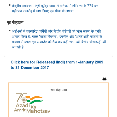
केंद्रीय पर्यावरण मंत्री भूपेंद्र यादव ने मानेसर में हरियाणा के 77वें वन
महोत्सव समारोह में भाग लिया; एक पौधा भी लगाया
गृह मंत्रालय
आई4सी ने कॉरपोरेट कर्मियों और वित्तीय पेशेवरों को 'बॉस स्कैम' के प्रति
आगाह किया है: गलत 'खाता विवरण', 'एमसीए' और 'आरबीआई' फाइलों के
माध्यम से व्हाट्सएप अकाउंट को हैक कर बड़ी रकम की वित्तीय धोखाधड़ी की
जा रही है
महिला एवं बाल विकास मंत्रालय
Click here for Releases(Hindi) from 1-January 2009
केंद्रीय मंत्री श्रीमती अन्नपूर्णा देवी ने राष्ट्रीय हथकरघा दिवस पर नागरिकों
to 31-December 2017
से भारतीय हथकरघा उत्पादों को अपनाने का आग्रह किया
अन्य
भारतीय न्यायपालिका का डिजिटल रूपांतरण
राष्ट्रीय मानव अधिकार आयोग
राष्ट्रीय मानवाधिकार आयोग (एनएचआरसी) ने मध्य प्रदेश के विदिशा जिले में