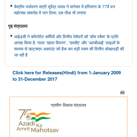
केंद्रीय पर्यावरण मंत्री भूपेंद्र यादव ने मानेसर में हरियाणा के 77वें वन
महोत्सव समारोह में भाग लिया; एक पौधा भी लगाया
गृह मंत्रालय
आई4सी ने कॉरपोरेट कर्मियों और वित्तीय पेशेवरों को 'बॉस स्कैम' के प्रति
आगाह किया है: गलत 'खाता विवरण', 'एमसीए' और 'आरबीआई' फाइलों के
माध्यम से व्हाट्सएप अकाउंट को हैक कर बड़ी रकम की वित्तीय धोखाधड़ी की
जा रही है
सूचना और प्रसारण मंत्रालय
Click here for Releases(Hindi) from 1-January 2009
मुख्य सचिवों और आपदा प्रबंधन विभागों से संवेदनशील क्षेत्रों में नए सामुदायिक
to 31-December 2017
रेडियो स्टेशनों को बढ़ावा देने का आग्रह किया गया; बाढ़, भूकंप और बिजली
गिरने से प्रभावित स्टेशनों के लिए 11.50 लाख रुपये का आपातकालीन
अनुदान उप...
ग्रामीण विकास मंत्रालय
प्रधानमंत्री आवास योजना-ग्रामीण (पीएमएवाई-जी) की प्रगति
स्वयं सहायता समूहों के माध्यम से ग्रामीण जीविकोपार्जन का सुदृढ़ीकरण