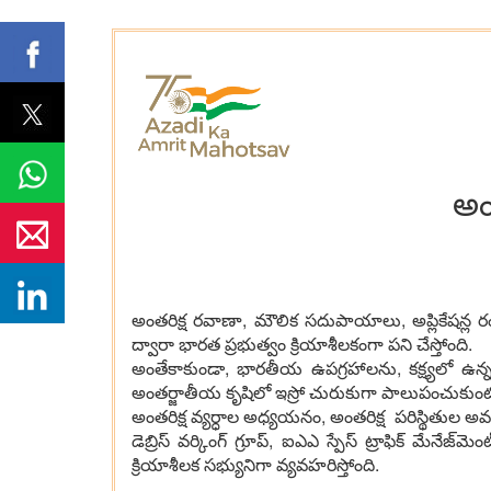
అంత
అంత‌రిక్ష ర‌వాణా, మౌలిక స‌దుపాయాలు, అప్లికేష‌న్ల రం
ద్వారా భార‌త ప్ర‌భుత్వం క్రియాశీల‌కంగా ప‌ని చేస్తోంది.
అంతేకాకుండా, భార‌తీయ ఉప‌గ్ర‌హాల‌ను, క‌క్ష్య‌లో ఉన్న ఇ
అంత‌ర్జాతీయ కృషిలో ఇస్రో చురుకుగా పాలుపంచుకుంట
అంత‌రిక్ష వ్య‌ర్ధాల అధ్య‌య‌నం, అంత‌రిక్ష ప‌రిస్థితుల అ
డెబ్రిస్ వ‌ర్కింగ్ గ్రూప్, ఐఎఎ స్పేస్ ట్రాఫిక్ మేనేజ్‌మెం
క్రియాశీల‌క స‌భ్యునిగా వ్య‌వ‌హ‌రిస్తోంది.