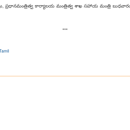
న్లు, ప్ర‌ధాన‌మంత్రిత్వ కార్యాల‌య మంత్రిత్వ శాఖ స‌హాయ మంత్రి బుధ‌వార
***
Tamil