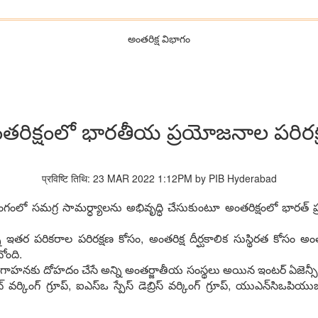
అంతరిక్ష విభాగం
‌రిక్షంలో భార‌తీయ ప్ర‌యోజ‌నాల ప‌రిర‌క
प्रविष्टि तिथि: 23 MAR 2022 1:12PM by PIB Hyderabad
గంలో స‌మ‌గ్ర సామ‌ర్ధ్యాల‌ను అభివృద్ధి చేసుకుంటూ అంత‌రిక్షంలో భార‌త్ ప్
త‌ర ప‌రిక‌రాల ప‌రిర‌క్ష‌ణ కోసం, అంత‌రిక్ష దీర్ఘ‌కాలిక సుస్థిర‌త కోసం అంత
ోంది.
వ‌గాహ‌న‌కు దోహ‌దం చేసే అన్ని అంత‌ర్జాతీయ సంస్థ‌లు అయిన ఇంట‌ర్ ఏజెన్సీ స్పే
ట్ వ‌ర్కింగ్ గ్రూప్‌, ఐఎస్ఒ స్పేస్ డెబ్రిస్ వ‌ర్కింగ్ గ్రూప్‌, యుఎన్‌సిఒపియుఒఎ