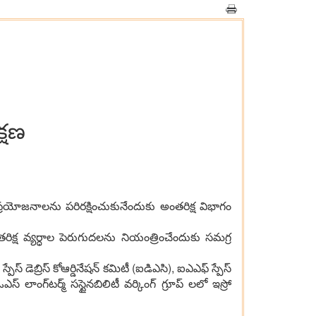
్ష‌ణ
ర‌యోజ‌నాల‌ను ప‌రిర‌క్షించుకునేందుకు అంత‌రిక్ష విభాగం
‌రిక్ష వ్య‌ర్ధాల పెరుగుద‌ల‌ను నియంత్రించేందుకు స‌మ‌గ్ర
స్ డెబ్రిస్ కోఆర్డినేష‌న్ క‌మిటీ (ఐడిఎసి), ఐఎఎఫ్ స్పేస్
స్ లాంగ్‌ట‌ర్మ్ స‌స్టైన‌బిలిటీ వ‌ర్కింగ్ గ్రూప్ ల‌లో ఇస్రో