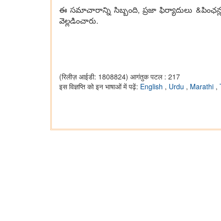
ఈ స‌మాచారాన్ని సిబ్బంది, ప్ర‌జా ఫిర్యాదులు &పింఛ‌
వెల్ల‌డించారు.
(रिलीज़ आईडी: 1808824)
आगंतुक पटल : 217
इस विज्ञप्ति को इन भाषाओं में पढ़ें:
English
,
Urdu
,
Marathi
,