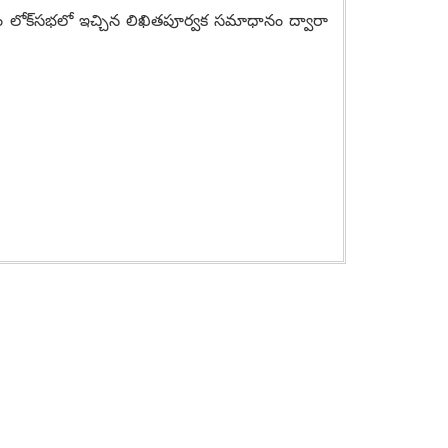
ం లోక్‌స‌భ‌లో ఇచ్చిన లిఖిత‌పూర్వ‌క స‌మాధానం ద్వారా