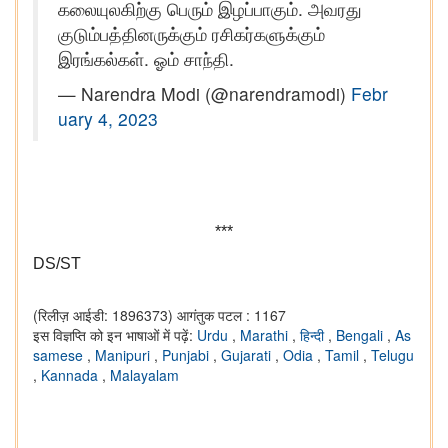
கலையுலகிற்கு பெரும் இழப்பாகும். அவரது
குடும்பத்தினருக்கும் ரசிகர்களுக்கும்
இரங்கல்கள். ஓம் சாந்தி.
— Narendra Modi (@narendramodi)
Febr
uary 4, 2023
***
DS/ST
(रिलीज़ आईडी: 1896373)
आगंतुक पटल : 1167
इस विज्ञप्ति को इन भाषाओं में पढ़ें:
Urdu
,
Marathi
,
हिन्दी
,
Bengali
,
As
samese
,
Manipuri
,
Punjabi
,
Gujarati
,
Odia
,
Tamil
,
Telugu
,
Kannada
,
Malayalam