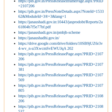
https://pib.gov.in/PressReleaseIframePage.aspx?PRID
=2107206
https://pib.gov.in/PressNoteDetails.aspx?NoteId=1533
62&ModuleId=3®=3&lang=1
https://janaushadi.gov.in:10443/jasprodobt/Reports/2a
61804b7f5e77bf.pdf
https://janaushadi.gov.in/pmbjb-scheme
https://janaushadhi.gov.in/
https://drive.google.com/drive/folders/10SB9jUZ6r3v
4-wv_n-u3XwcmSvEWUJqA 202
https://pib.gov.in/PressReleasePage.aspx?PRID=2107
206
https://pib.gov.in/PressReleasePage.aspx?PRID=2107
381
https://pib.gov.in/PressReleasePage.aspx?PRID=2107
569
https://pib.gov.in/PressReleasePage.aspx?PRID=2107
805
https://pib.gov.in/PressReleasePage.aspx?PRID=2108
206
https://pib.gov.in/PressReleasePage.aspx?PRID=2108
537