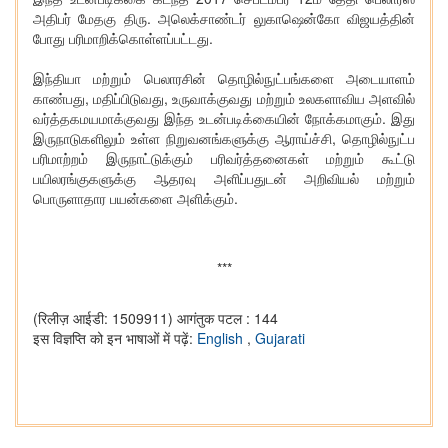
அதிபர் மேதகு திரு. அலெக்சாண்டர் லுகாஷென்கோ விஜயத்தின்
போது பரிமாறிக்கொள்ளப்பட்டது.
இந்தியா மற்றும் பெலாரசின் தொழில்நுட்பங்களை அடையாளம்
காண்பது, மதிப்பிடுவது, உருவாக்குவது மற்றும் உலகளாவிய அளவில்
வர்த்தகமயமாக்குவது இந்த உடன்படிக்கையின் நோக்கமாகும். இது
இருநாடுகளிலும் உள்ள நிறுவனங்களுக்கு ஆராய்ச்சி, தொழில்நுட்ப
பரிமாற்றம் இருநாட்டுக்கும் பரிவர்த்தனைகள் மற்றும் கூட்டு
பயிலரங்குகளுக்கு ஆதரவு அளிப்பதுடன் அறிவியல் மற்றும்
பொருளாதார பயன்களை அளிக்கும்.
***
(रिलीज़ आईडी: 1509911)
आगंतुक पटल : 144
इस विज्ञप्ति को इन भाषाओं में पढ़ें:
English
,
Gujarati