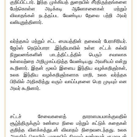
குறிப்பிட்டார்
.
இந்த முக்கியத் துறையில் சீர்திருத்தங்களை
மேற்கொள்ள அடிக்கடி ஆலோசனைகள் மற்றும்
விவாதங்கள் நடத்தப்பட வேண்டிய தேவை பற்றி அவர்
வலியுறுத்தினார்
.
வர்த்தகம் மற்றும் சட்ட மையத்தின் தலைவர் பேராசிரியர்
.
ஜேம்ஸ் நெடும்பாரா
,
இந்தியாவில் உள்ள சட்டக் கல்வி
நிறுவனங்களின் பாடத்திட்டத்தில் பெரும் சவாலாக
உள்ளவற்றை அறிமுகப்படுத்த வேண்டியது அவசியம் என்று
கூறினார்
.
இதன் மூலம் இளைய இந்திய வழக்கறிஞர்கள்
,
உலக இந்திய வழக்கறிஞர்களாக மாறி
,
உலக வர்த்தக
பிரிவில் அதிகரித்து வரும் வாய்ப்புகளை பெற முடியும் என
அவர் கூறினார்
.
சட்டச் சேவைகளைத் தாராளமயமாக்குவதில்
சூழ்ந்திருக்கும் உண்மை நிலை மற்றும் கட்டுக் கதைகள்
குறித்த விளக்கத்துடன் விவாதம் நிறைவடைந்தது
.
உலக
அளவில் தொழில் முறையில் நிலவும் உண்மைச் சூழலுடன்