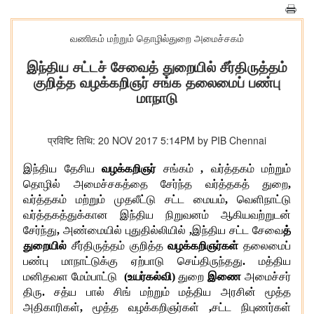
வணிகம் மற்றும் தொழில்துறை அமைச்சகம்
இந்திய சட்டச் சேவைத் துறையில் சீர்திருத்தம்
குறித்த வழக்கறிஞர் சங்க தலைமைப் பண்பு
மாநாடு
प्रविष्टि तिथि: 20 NOV 2017 5:14PM by PIB Chennai
இந்திய தேசிய
வழக்கறிஞர்
சங்கம்
,
வர்த்தகம் மற்றும்
தொழில் அமைச்சகத்தை சேர்ந்த வர்த்தகத் துறை
,
வர்த்தகம் மற்றும் முதலீட்டு சட்ட மையம்
,
வெளிநாட்டு
வர்த்தகத்துக்கான இந்திய நிறுவனம் ஆகியவற்றுடன்
சேர்ந்து
,
அண்மையில் புதுதில்லியில்
,
இந்திய சட்ட சேவை
த்
துறையில்
சீர்திருத்தம் குறித்த
வழக்கறிஞர்கள்
தலைமைப்
பண்பு மாநாட்டுக்கு ஏற்பாடு செய்திருந்தது
.
மத்திய
மனிதவள மேம்பாட்டு
(உயர்கல்வி)
துறை
இணை
அமைச்சர்
திரு
.
சத்ய பால் சிங் மற்றும் மத்திய அரசின் மூத்த
அதிகாரிகள்
,
மூத்த வழக்கறிஞர்கள்
,
சட்ட நிபுணர்கள்