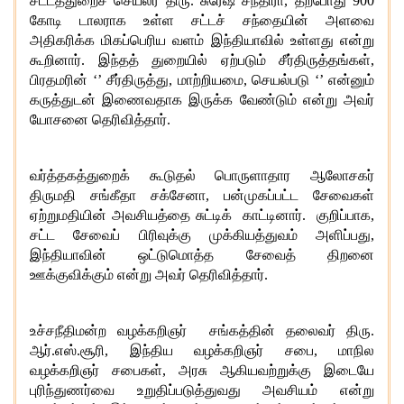
சட்டத்துறைச் செயலர் திரு
.
சுரேஷ் சந்திரா
,
தற்போது
900
கோடி டாலராக உள்ள சட்டச் சந்தையின் அளவை
அதிகரிக்க மிகப்பெரிய வளம் இந்தியாவில் உள்ளது என்று
கூறினார்
.
இந்தத் துறையில் ஏற்படும் சீர்திருத்தங்கள்
,
பிரதமரின்
‘’
சீர்திருத்து
,
மாற்றியமை
,
செயல்படு
‘’
என்னும்
கருத்துடன் இணைவதாக இருக்க வேண்டும் என்று அவர்
யோசனை தெரிவித்தார்
.
வர்த்தகத்துறைக் கூடுதல் பொருளாதார ஆலோசகர்
திருமதி சங்கீதா சக்சேனா
,
பன்முகப்பட்ட சேவைகள்
ஏற்றுமதியின் அவசியத்தை சுட்டிக் காட்டினார்
.
குறிப்பாக
,
சட்ட சேவைப் பிரிவுக்கு முக்கியத்துவம் அளிப்பது
,
இந்தியாவின் ஒட்டுமொத்த சேவைத் திறனை
ஊக்குவிக்கும் என்று அவர் தெரிவித்தார்
.
உச்சநீதிமன்ற வழக்கறிஞர் சங்கத்தின் தலைவர் திரு
.
ஆர்
.
எஸ்
.
சூரி
,
இந்திய வழக்கறிஞர் சபை
,
மாநில
வழக்கறிஞர் சபைகள்
,
அரசு ஆகியவற்றுக்கு இடையே
புரிந்துணர்வை உறுதிப்படுத்துவது அவசியம் என்று