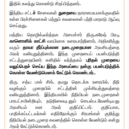
இதில் கலந்து கொண்டு சிறப்பித்தனர்
.
இந்திய சட்ட
ச்
சேவைகள்
துறையை
தாராளமயமாக்குவதில்
உள்ள பிரச்சினைகள் மற்றும் கவலைகள் பற்றி மாநாடு ஆய்வு
செய்தது
.
மத்திய தொழில்
,
வர்த்தக அமைச்சர் திரு
.
சுரேஷ் பிரபு
,
கானொளிக் காட்சி
வாயிலாக உரையாற்றினார்
.
அதிகரித்து
வரும்
தாவா தீர்ப்புக்கான நடைமுறையான
அவசியத்தை
அவர் வலியுறுத்தினார்
.
இந்த முறையைப் பயன்படுத்தி
சட்டத்துறையினர் எளிதில் வர்த்தகம்
புரிதல் முறையை
வலுப்பெறச் செய்ய இந்த அமைப்பை நன்கு பயன்படுத்திக்
கொள்ள வேண்டுமெனக் கேட்டுக் கொண்டார்
.
.
திரு
.
சத்ய பால் சிங்
,
தமது தொடக்க உரையில்
,
நீதி
வழங்கும் முறையில் சட்டத்தின் முக்கியத்துவத்தை
வலியுறுத்தினார்
.
இந்தியாவில் நீதியியல் நடைமுறைகள்
பாரபட்சமின்றியும்
,
நடுநிலையுடனும் செயல்படவேண்டியது
அவசியம் என அவர் குறிப்பிட்டார்
.
குறிப்பாக
,
பாதிக்கப்பட்டவர்கள் எதிர்நோக்கும் சிரமங்கள் குறித்து
நீதியியல் நடைமுறை கவனத்தில் கொள்ள வேண்டும் என்று
அவர் கேட்டுக்கொண்டார்
.