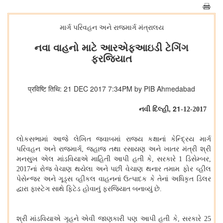
માર્ગ પરિવહન અને રાજમાર્ગ મંત્રાલય
નવા વાહનો માટે આરએફઆઇડી ટેગિંગ
ફરજિયાત
प्रविष्टि तिथि: 21 DEC 2017 7:34PM by PIB Ahmedabad
,
21
નવી દિલ્હી
-12-2017
લોકસભામાં આજે લેખિત જવાબમાં રાજ્ય કક્ષાનાં કેન્દ્રિય માર્ગ
પરિવહન અને રાજમાર્ગ, જહાજ તથા રસાયણ અને ખાતર મંત્રી શ્રી
મનસુખ એલ માંડવિયાએ માહિતી આપી હતી કે, સરકારે 1 ડિસેમ્બર,
2017નાં રોજ વેચાણ થયેલા અને પછી વેચાણ થનાર તમામ ફોર વ્હીલ
પેસેન્જર અને ગૂડ્સ વ્હીકલ વાહનનાં ઉત્પાદક કે તેનાં અધિકૃત ડિલર
દ્વારા ફાસ્ટેગ સાથે ફિટેડ હોવાનું ફરજિયાત બનાવ્યું છે.
શ્રી માંડવિયાએ ગૃહને એવી જાણકારી પણ આપી હતી કે, સરકારે 25