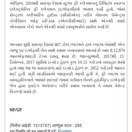
એપ્રિલ, 2016થી સમગ્ર દેશમાં યુઝર ફી કલેક્શનનું ડિજિટલ સ્વરૂપ
ઇલેક્ટ્રોનિક ફી કલેક્શન (ઇએફસી)નો અમલ કર્યો હતો, જેમાં
સેન્ટ્રલ ક્લીઅરિંગ હાઉસ (સીસીએચ) તરીકે નેશનલ પેમેન્ટ્સ
કોર્પોરેશન ઓફ ઇન્ડિયા (એનપીસીઆઈ) સાથે એકથી વધારે
એક્વાયર બેંકો અને એકથી વધારે ઇશ્યૂઅર્સને સામેલ કર્યા છે.
અત્યાર સુધી સમગ્ર દેશમાં 407 ટોલ પ્લાઝાને ટાલ પ્લાઝા બેમાંથી એક
બાજુ પર ઇએફસી લેન સાથે સક્ષમ બનાવવામાં આવ્યાં છે તથા 8,12,870
આરએફઆઇડી ટેગ્સ ઇશ્યૂ થયા છે. જાન્યુઆરી, 2017થી 15
ડિસેમ્બર, 2017 સુધીમાં ઇ-મોડ હેઠળ કુલ 10.12 કરોડનાં વ્યવહાર થયાં
હતાં તથા આ જ સમયગાળા માટે ઇ-મોડ હેઠળ રૂ. 2852 કરોડની આવક
થઈ હતી. શ્રી માંડવિયાએ જાણકારી આપી હતી કે, ફી પ્લાઝા પર
વ્યવહારિકતાને આધારે સરકારે તમામ વર્તમાન લેનને હાઇબ્રિડ ઇએફસી
લેન દ્વારા ફાસ્ટેગ અનેબલ્ડ તરીકે સક્ષમ બનાવતાં તે તમામ પેમેન્ટ
વિકલ્પો ધરાવે છે.
NP/GP
(रिलीज़ आईडी: 1513757)
आगंतुक पटल : 295
इस विज्ञप्ति को इन भाषाओं में पढ़ें:
English