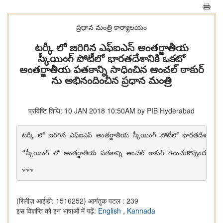
ప్రధాన మంత్రి కార్యాలయం
ట‌ర్కీ లో జరిగిన ఎఫ్ఐఎస్ అంత‌ర్జాతీయ
స్కీయింగ్ పోటీలో భార‌త‌దేశానికి ఒక‌టో
అంత‌ర్జాతీయ ప‌త‌కాన్ని సాధించిన ఆంచ‌ల్ ఠాకుర్
ను అభినందించిన ప్ర‌ధాన మంత్రి
प्रविष्टि तिथि: 10 JAN 2018 10:50AM by PIB Hyderabad
ట‌ర్కీ లో జరిగిన ఎఫ్ఐఎస్ అంత‌ర్జాతీయ స్కీయింగ్ పోటీలో భార‌త‌దేశానికి ఒక‌టో అంత‌ర్జాతీయ ప‌త‌కాన్ని సాధించిన ఆంచ‌ల్ ఠాకూర్ ను ప్ర‌ధాన మంత్రి శ్రీ న‌రేంద్ర మోదీ అభినందించారు.

“స్కీయింగ్ లో అంత‌ర్జాతీయ ప‌త‌కాన్ని ఆంచ‌ల్ ఠాకుర్ గెలుచుకొన్నందుకు ఆమెకు ఇవే నా శెభాషులు.  ట‌ర్కీ లో ఎఫ్ఐఎస్ అంతర్జాతీయ స్కీయింగ్ పోటీలో నీ చ‌రిత్రాత్మ‌క విజ‌య సాధ‌న ప‌ట్ల యావ‌త్ దేశ ప్ర‌జ‌లు సంతోషిస్తున్నారమ్మా.  నీ భావి ప్ర‌య‌త్నాలు కూడా ఎంతో అత్యుత్త‌మంగా ఉండాల‌ని ఆకాంక్షిస్తున్నాను తల్లీ” అని ప్ర‌ధాన మంత్రి త‌న సందేశంలో పేర్కొన్నారు. 

***
(रिलीज़ आईडी: 1516252)
आगंतुक पटल : 239
इस विज्ञप्ति को इन भाषाओं में पढ़ें:
English
,
Kannada