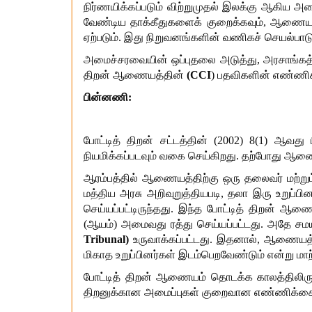
நிர்ணயிக்கப்படும் விற்றுமுதல் இலக்கு ஆகிய அ
வேண்டிய தாக்கீதுகளைக் குறைக்கவும், ஆணையத்
ஏற்படும். இது நிறுவனங்களின் வணிகச் செயல்பா
அமைச்சரவையின் ஒப்புதலை அடுத்து, அரசாங்கத்
திறன் ஆணையத்தின்
(CCI
) பதவிகளின் எண்ணிக
பின்னணி:
போட்டித் திறன் சட்டத்தின் (2002) 8(1) ஆவத
நியமிக்கப்படவும் வகை செய்கிறது. தற்போது ஆணைய
ஆரம்பத்தில் ஆணையத்திற்கு ஒரு தலைவர் மற்றும
மத்திய அரசு அறிவுறுத்தியபடி, தலா இரு உறு
செய்யப்பட்டிருந்தது. இந்த போட்டித் திறன் ஆணைய
(ஆயம்) அமைவது ரத்து செய்யப்பட்டது. அதே சமயம
Tribunal
)
உருவாக்கப்பட்டது. இதனால், ஆணையத்த
மிகாத உறுப்பினர்கள் இடம்பெறவேண்டும் என்று மாற்
போட்டித் திறன் ஆணையம் தொடக்க காலத்திலி
திறனுக்கான அமைப்புகள் குறைவான எண்ணிக்கையோடு