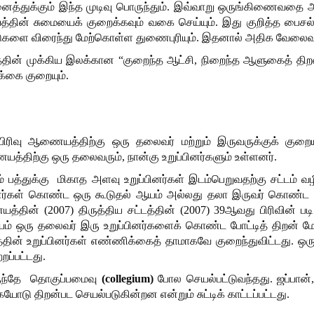
னைத்துக்கும் இந்த முடிவு பொருந்தும். இவ்வாறு ஒருங்கிணைவதை 
தின் சுமையைக் குறைக்கவும் வகை செய்யும். இது குறித்த பைசல
டுகளை விரைந்து மேற்கொள்ள துணைபுரியும். இதனால் அதிக வேலைவாய்
தின் முக்கிய இலக்கான “குறைந்த ஆட்சி, நிறைந்த ஆளுகைத் திறன்
்கை குறையும்.
ு பிரிவு ஆணையத்திற்கு ஒரு தலைவர் மற்றும் இருவருக்குக் குறை
த்திற்கு ஒரு தலைவரும், நான்கு உறுப்பினர்களும் உள்ளனர்.
் பத்துக்கு மிகாத அளவு உறுப்பினர்கள் இடம்பெறுவதற்கு சட்டம
ப்பினர்கள் கொண்ட ஒரு கூடுதல் ஆயம் அல்லது தலா இருவர் கொண்
த்தின் (2007) திருத்திய சட்டத்தின் (2007) 39ஆவது பிரிவின் படி ச
் ஒரு தலைவர் இரு உறுப்பினர்களைக் கொண்ட போட்டித் திறன் மேல்ம
ின் உறுப்பினர்கள் எண்ணிக்கைத் தாமாகவே குறைந்துவிட்டது. ஒர
றப்பட்டது.
ருந்தே தொகுப்பமைவு
(
collegium
)
போல செயல்பட்டுவந்தது. ஜப்பான்,
 திறன்பட செயல்படுகின்றன என்றும் சுட்டிக் காட்டப்பட்டது.