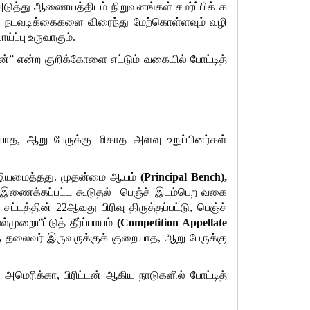
அடுத்து ஆணையத்திடம் நிறுவனங்கள் சமர்ப்பிக் க
் நடவடிக்கைகளை விரைந்து மேற்கொள்ளவும் வழி
ப்பு உருவாகும்.
” என்ற குறிக்கோளை எட்டும் வகையில் போட்டித்
யாத, ஆறு பேருக்கு மிகாத அளவு உறுப்பினர்கள்
் வழியமைத்தது. முதன்மை ஆயம்
(
Principal Bench
),
ட இணைக்கப்பட்ட கூடுதல் பெஞ்ச் இடம்பெற வகை
ட்டத்தின் 22ஆவது பிரிவு திருத்தப்பட்டு, பெஞ்ச்
ுறையீட்டுத் தீர்ப்பாயம்
(
Competition Appellate
ு தலைவர் இருவருக்குக் குறையாத, ஆறு பேருக்கு
 அமெரிக்கா, பிரிட்டன் ஆகிய நாடுகளில் போட்டித்