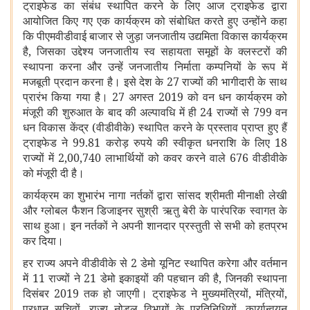
ट्राइफेड का संबंध स्‍थापित करने के लिए आज ट्राइफेड द्वारा
आयोजित किए गए एक कार्यक्रम को संबोधित करते हुए उन्‍होंने कहा
कि पीएमवीडीवाई बाजार से जुड़ा जनजातीय उद्यमिता विकास कार्यक्रम
है
,
जिसका उद्देश्‍य जनजातीय स्‍व सहायता समूहों के क्‍लस्‍टरों की
स्‍थापना करना और उन्‍हें जनजातीय निर्माता कम्‍पनियों के रूप में
मजबूती प्रदान करना है।
इसे देश के 27 राज्यों की भागीदारी के साथ
प्रारंभ किया गया है। 27 अगस्त 2019 को वन धन कार्यक्रम को
मंजूरी की शुरुआत के बाद की अल्‍पावधि में ही 24 राज्यों से 799 वन
धन विकास केंद्र (वीडीवीके) स्थापित करने के प्रस्ताव प्राप्त हुए हैं
ट्राइफेड ने 99.81 करोड़ रुपये की स्वीकृत धनराशि के लिए 18
राज्यों में 2
,
00
,
740 लाभार्थियों को कवर करने वाले 676 वीडीवीके
को मंजूरी दी है।
कार्यक्रम का शुभारंभ नागा नर्तकों द्वारा सांसद श्रीमती मीनाक्षी लेखी
और ग्लोबल फैशन डिजाइनर सुश्री ऋतु बेरी के पारंपरिक स्वागत के
साथ हुआ। इन नर्तकों ने अपनी शानदार प्रस्‍तुती से सभी को हतप्रभ
कर दिया।
हर राज्य अपने वीडीवीके से 2 डेमो यूनिट स्थापित करेगा और वर्तमान
में 11 राज्यों ने 21 डेमो इकाइयों की पहचान की है
,
जिनकी स्‍थापना
दिसंबर 2019 तक हो जाएगी। ट्राइफेड ने मुख्यमंत्रियों
,
मंत्रियों
,
प्रधान सचिवों
,
राज्य नोडल विभागों के प्रतिनिधियों
,
कार्यान्वयन