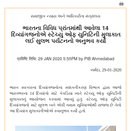
સમાજીક ન્યાય અને અધિકારીતા મંત્રાલય
ભારતના વિવિધ પ્રાંતમાંથી આવેલા 14
દિવ્યાંગજનોએ સ્ટેચ્યુ ઓફ યુનિટિની મુલાકાત
લઈ સુલભ પર્યટનનો અનુભવ કર્યો
प्रविष्टि तिथि: 29 JAN 2020 5:55PM by PIB Ahmedabad
નર્મદા
, 29-01-2020
ભારત સરકારના દિવ્યાંગજનોના સશક્તીકરણ વિભાગ દ્વારા આજે
ભારતભરના 14 દિવ્યાંગો માટે કેવડિયા ખાતે સ્ટેચ્યૂ ઑફ યુનિટીની
મુલાકાતનું આયોજન કરવામાં આવ્યું હતું. સ્ટેચ્યૂ ઑફ યુનિટી
દિવ્યાંગજનો માટે સુલભ બને એવી તમામ સુવિધાઓથી સજ્જ છે તેનો
આ દિવ્યાંગ મુલાકાતીઓએ સ્વાનુભવ કર્યો હતો.