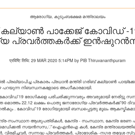
ആരോഗ്യ, കുടുംബക്ഷേമ മന്ത്രാലയം
ിബ് കല്യാണ്‍ പാക്കേജ് കോവിഡ് 
്രവര്‍ത്തകര്‍ക്ക് ഇന്‍ഷുറന്‍
प्रविष्टि तिथि: 29 MAR 2020 5:14PM by PIB Thiruvananthpuram
ഴില്‍ പ്രഖ്യാപിച്ച പ്രകാരം പ്രധാന്‍ മന്ത്രി ഗരിബ് കല്യാണ്‍ പായ
ക് താഴെ പറയുന്ന നിബന്ധനകളോടെ അംഗീകാരമായി.
 കോവിഡ് 19 രോഗികളെ പരിചരിക്കുന്നവരും അവരുമായി നേരിട്ടു സമ്പ
ത്തം 22.12 ലക്ഷം പൊതു ജനാരോഗ്യ പ്രവര്‍ത്തകര്‍ക്ക് 90 ദിവ
 നൽകും . കോവിഡ് 19 രോഗിയുമായി ബന്ധപ്പെട്ടതു മൂലം ആകസ്മിക
ദ്ര-സംസ്ഥാന ആശുപത്രികള്‍, കേന്ദ്ര - സംസ്ഥാന, കേന്ദ്ര ഭരണ
ട്ട് ഓഫ് മെഡിക്കല്‍ സയന്‍സസ,് ഐഎന്‍ഐ കള്‍, കേന്ദ്ര മന്ത്രാല
്‍, വിരമിച്ചവര്‍, സന്നദ്ധ പ്രവര്‍ത്തകര്‍, പ്രാദേശിക -നഗര തദ്ദ