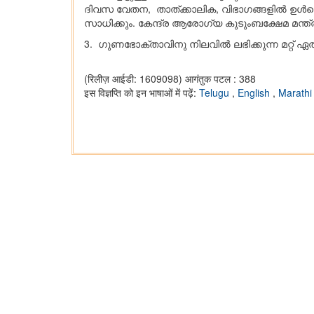
ദിവസ വേതന, താത്ക്കാലിക, വിഭാഗങ്ങളില്‍ ഉള്‍പ
സാധിക്കും. കേന്ദ്ര ആരോഗ്യ കുടുംബക്ഷേമ മന
3. ഗുണഭോക്താവിനു നിലവിൽ ലഭിക്കുന്ന മറ്റ് ഏത
(रिलीज़ आईडी: 1609098)
आगंतुक पटल : 388
इस विज्ञप्ति को इन भाषाओं में पढ़ें:
Telugu
,
English
,
Marath