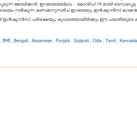
്പെടുന്ന ജോലിക്കാര്‍, ഇവരെയെല്ലാം കോവിഡ് 19 മായി ബന്ധപ്പെട
്ത്രാലയം നൽകുന്ന കണക്കനുസരിച് ഇവരെയും ഇൻഷുറൻസ് കവറേജിന്
് ഇന്‍ഷുറന്‍സ് പരിരക്ഷയും കൂടാതെയായിരിക്കും ഈ പദ്ധതിയുടെ കീഴ
i
,
हिन्दी
,
Bengali
,
Assamese
,
Punjabi
,
Gujarati
,
Odia
,
Tamil
,
Kannada