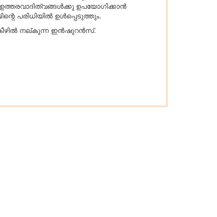
്ട ഉത്തരവാദിത്വങ്ങൾക്കു ഉപയോഗിക്കാൻ
റെ പരിധിയിൽ ഉൾപ്പെടുത്തും.
ില്‍ നല്കുന്ന ഇന്‍ഷുറന്‍സ്.