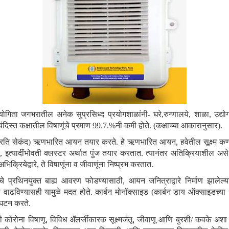
ोगिता जगभरातील अनेक सुप्रसिध्द प्रयोगशाळांनी- घरे
,रुग्णालये, शाळा, उद्यो
स्त कक्षातील विषाणूंचे प्रमाण 99.7.%नी कमी होते. (कक्षाच्या आकारानुसार).
्रति सेकंद) ऋणभारित आयन तयार करते. हे ऋणभारित आयन, हवेतील सूक्ष्म कणांभ
िकण, इत्यादींभोवती क्लस्टर अर्थात पुंज तयार करतात. त्यानंतर अतिक्रियाशील
रियेद्वारे, ते विषाणूंना व जीवाणूंना निष्प्रभ करतात.
चे प्रथिनयुक्त बाह्य आवरण फोडण्यासाठी, आयन जनित्राद्वारे निर्माण झालेल्या
ता वाढविण्यासही यामुळे मदत होते. कार्बन मोनॉक्साइड (कार्बन डाय ऑक्साइड
विघटन करते.
ी कोरोना विषाणू, विविध ॲलर्जीकारक सूक्ष्मजंतू, जीवाणू आणि बुरशी/ कवके अश