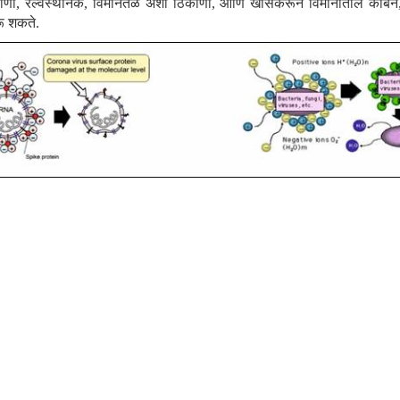
णी, रेल्वेस्थानके, विमानतळ अशा ठिकाणी, आणि खासकरून विमानातील केबिन, घ
रू शकते.