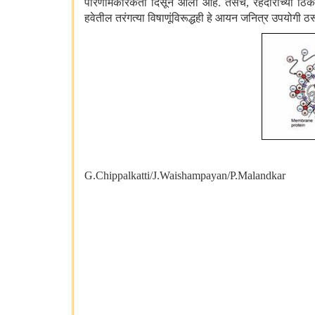
परिणामकारकता दिसून आली आहे. तसेच, रहदारीच्या ठिका
हवेतील तरंगत्या विषाणूंविरूद्धही हे आयन जनित्र उपयोगी ठ
G.Chippalkatti
/
J.Waishampayan
/P.Malandkar