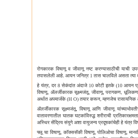
रोगकारक विषाणू व जीवाणू नष्ट करण्यासाठीची याची उपय
तपासलेली आहे. आयन जनित्र 1 तास चालविले असता त्या बंदि
हे यंत्र
, दर 8 सेकंदांत अंदाजे 10 कोटी इतके (10 आयन प
विषाणू, ॲलर्जीकारक सूक्ष्मजंतू, जीवाणू, परागकण, धूल
अर्थात अपमार्जके (H O) तयार करून, म्हणजेच रासायनिक अभिक्
ॲलर्जीकारक सूक्ष्मजंतू
, विषाणू आणि जीवाणू यांच्याभोवती
वातावरणातील घातक घटकांविरुद्ध शरीराची प्रतिकारक्षम
अस्थिर सेंद्रिय संयुगे अशा वायुजन्य प्रदूषकांचेही हे यंत्र 
फ्लू चा विषाणू
, कॉक्ससॅकी विषाणू, पोलिओचा विषाणू, मानव