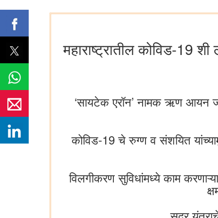
महाराष्ट्रातील कोविड-19 शी लढ
‘सायटेक एरॉन’ नामक ऋण आयन जनित्
कोविड-19 चे रुग्ण व संशयित यांच्याम
विलगीकरण सुविधांमध्ये काम करणाऱ्या
क्
सदर यंत्राच