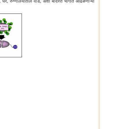
र, रुग्णालयातील वॉर्ड, अशा बंदिस्त भागात आढळणाऱ्या