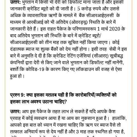
:
उत्‍तर
भुगतान में किसी भी देरी को डिफॉल्ट माना जाता है और इसकी
जानकारी क्रेडिट ब्यूरो को दी जाती है। 5 करोड़ रुपये और उससे
अधिक के व्यावसायि‍क ऋणों के मामले में
बैंक सीआरआईएलसी
के
माध्यम से आरबीआई को भी अतिदेय (ओवरड्यू) स्थिति के बारे में
जानकारी देते हैं। इस राहत पैकेज के परिणामस्वरूप
1 मार्च 2020 के
बाद अतिदेय भुगतान की स्थिति के बारे में क्रेडिट ब्यूरो/
सीआरआईएलसी
को तीन माह तक सूचित नहीं किया जाएगा।
कोई
दंडात्मक ब्याज या शुल्क बैंकों को देय नहीं होगा। इसी तरह
सेबी ने इस
)
बारे में अनुमति दे दी है कि क्रेडिट रेटिंग एजेंसियां (सीआरए
सूचीबद्ध
,
कंपनियों द्वारा देरी से किए जाने वाले भुगतान को डिफॉल्ट नहीं मानेंगी
-19
बशर्ते कि कोविड
के कारण किए गए लॉकडाउन की वजह से ऐसा
हुआ हो।
9:
प्रश्‍न
क्‍या इसका मतलब यही है कि कारोबारियों/व्यक्तियों को
इसका लाभ अवश्‍य उठाना चाहिए
?
:
उत्‍तर
आप इस पैकेज के तहत लाभ ले सकते हैं यदि आपके कैश
,
प्रवाह में कोई व्यवधान आया है या आय का नुकसान हुआ है।
हालांकि
आपको इस बात को ध्यान में रखना चाहिए कि ऋण पर ब्याज
वैसे तो
3
,
तत्‍काल अनिवार्य रूप से देय नहीं है और
माह तक स्थगित हो गया है