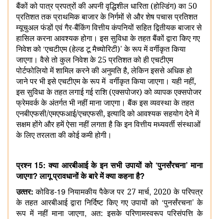
बैंकों को पात्र प्रपत्रों की अपनी वृद्धिशील धारिता (होल्डिंग) का 50
प्रतिशत तक प्राथमिक बाजार के निर्गमों से और शेष पचास प्रतिशत
म्यूचुअल फंडों एवं गैर-बैंकिंग वित्तीय कंपनियों सहित द्वितीयक बाजार से
हासिल करना आवश्‍यक होगा। इस सुविधा के तहत बैंकों द्वारा किए गए
‘
’
निवेश को
एचटीएम (हेल्‍ड टू मैच्‍योरिटी)
के रूप में वर्गीकृत किया
जाएगा। वैसे तो कुल निवेश के 25 प्रतिशत को ही एचटीएम
पोर्टफोलियो में शामिल करने की अनुमति है, लेकिन इससे अधिक हो
जाने पर भी इसे एचटीएम के रूप में
वर्गीकृत किया जाएगा। यही नहीं,
इस सुविधा के तहत लगाई गई राशि (एक्सपोजर) को व्‍यापक एक्सपोजर
फ्रेमवर्क के अंतर्गत भी नहीं माना जाएगा। बैंक इस व्‍यवस्‍था के तहत
एनबीएफसी/एमएफआई/एचएफसी, इत्‍यादि को आवश्‍यक सहयोग देने में
सक्षम होंगे और हमें ऐसा नहीं लगता है कि इन वित्तीय मध्यवर्ती संस्‍थाओं
के लिए तरलता की कोई कमी होगी।
15:
‘
’
प्रश्‍न
क्या आरबीआई
के इन सभी उपायों को
पुनर्संरचना
माना
?
?
जाएगा
लागू प्रावधानों के बारे में क्या कहना है
:
-19
,
उत्‍तर
कोविड
नियामकीय पैकेज पर 27 मार्च
2020 के परिपत्र
‘
’
के तहत आरबीआई द्वारा निर्दिष्‍ट किए गए उपायों को
पुनर्संरचना
के
,
रूप में नहीं
माना जाएगा
अत: इसके परिणामस्वरूप परिसंपत्ति के