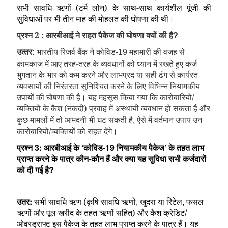
सभी सावधि ऋणों (टर्म लोन) के साथ-साथ कार्यशील पूंजी की
सुविधाओं पर भी तीन माह की मोहलत की घोषणा की थी।
प्रश्‍न 2
आरबीआई
ने राहत पैकेज की घोषणा क्यों की है
:
?
उत्‍तर
भारतीय रिजर्व बैंक ने कोविड
महामारी की वजह से
:
-19
कामकाज में आए तरह-तरह के व्यवधानों को ध्‍यान में रखते हुए कर्ज
भुगतान के भार को कम करने और लाभप्रद या सही ढंग से कार्यरत
व्यवसायों की निरंतरता सुनिश्चित करने के लिए विभिन्‍न नियामकीय
उपायों की घोषणा की है।
यह महसूस किया गया कि कारोबारियों/
व्यक्तियों के कैश (नकदी) प्रवाह में अस्थायी व्यवधान हो सकता है और
कुछ मामलों में तो आमदनी भी घट सकती है
ऐसे में
वर्तमान उपाय उन
,
कारोबारियों/व्यक्तियों को राहत देंगे।
3:
-19
’
प्रश्‍न
आरबीआई के
‘कोविड
नियामकीय पैकेज
के तहत लाभ
प्राप्त करने के पात्र कौन-कौन हैं और क्या यह सुविधा सभी कर्जदारों
?
को दी गई है
:
,
,
उतर
सभी सावधि ऋण (कृषि सावधि ऋणों
खुदरा या रिटेल
फसल
ऋणों और पूल खरीद के तहत ऋणों सहित) और कैश क्रेडिट/
ओवरड्राफ्ट इस पैकेज के तहत लाभ प्राप्त करने के पात्र हैं। यह