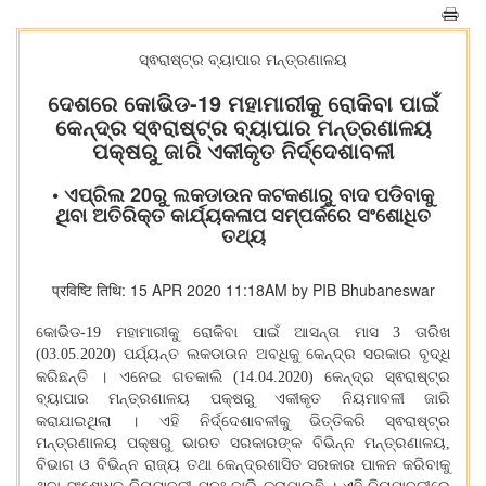
ସ୍ଵରାଷ୍ଟ୍ର ବ୍ୟାପାର ମନ୍ତ୍ରଣାଳୟ
ଦେଶରେ କୋଭିଡ-19 ମହାମାରୀକୁ ରୋକିବା ପାଇଁ
କେନ୍ଦ୍ର ସ୍ଵରାଷ୍ଟ୍ର ବ୍ୟାପାର ମନ୍ତ୍ରଣାଳୟ
ପକ୍ଷରୁ ଜାରି ଏକୀକୃତ ନିର୍ଦ୍ଦେଶାବଳୀ
• ଏପ୍ରିଲ 20ରୁ ଲକଡାଉନ କଟକଣାରୁ ବାଦ ପଡିବାକୁ
ଥିବା ଅତିରିକ୍ତ କାର୍ଯ୍ୟକଳାପ ସମ୍ପର୍କରେ ସଂଶୋଧିତ
ତଥ୍ୟ
प्रविष्टि तिथि: 15 APR 2020 11:18AM by PIB Bhubaneswar
କୋଭିଡ-19 ମହାମାରୀକୁ ରୋକିବା ପାଇଁ ଆସନ୍ତା ମାସ 3 ତାରିଖ
(03.05.2020) ପର୍ଯ୍ୟନ୍ତ ଲକଡାଉନ ଅବଧିକୁ କେନ୍ଦ୍ର ସରକାର ବୃଦ୍ଧି
।
କରିଛନ୍ତି
ଏନେଇ ଗତକାଲି (14.04.2020) କେନ୍ଦ୍ର ସ୍ଵରାଷ୍ଟ୍ର
ବ୍ୟାପାର ମନ୍ତ୍ରଣାଳୟ ପକ୍ଷରୁ ଏକୀକୃତ ନିୟମାବଳୀ ଜାରି
।
କରାଯାଇଥିଲା
ଏହି ନିର୍ଦ୍ଦେଶାବଳୀକୁ ଭିତ୍ତିକରି ସ୍ଵରାଷ୍ଟ୍ର
ମନ୍ତ୍ରଣାଳୟ ପକ୍ଷରୁ ଭାରତ ସରକାରଙ୍କ ବିଭିନ୍ନ ମନ୍ତ୍ରଣାଳୟ,
ବିଭାଗ ଓ ବିଭିନ୍ନ ରାଜ୍ୟ ତଥା କେନ୍ଦ୍ରଶାସିତ ସରକାର ପାଳନ କରିବାକୁ