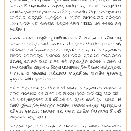
ଥିବା ସଂଶୋଧିତ ନିୟମାବଳୀ ପୁନଃ ଜାରି କରାଯାଇଛି । ଏହି ନିୟମାବଳୀରେ
କୋଭିଡ-19 ମହାମାରୀର ପରିଚାଳନା, କାର୍ଯ୍ୟାଳୟ, କାରଖାନା ଇତ୍ୟାଦିରେ
ସାମାଜିକ ଦୂରତ୍ଵ ରକ୍ଷା ନେଇ ସର୍ବନିମ୍ନ ପାଳନୀୟ ନିୟମ ଉଲଙ୍ଘନରେ
ଜୋରିମାନା ଇତ୍ୟାଦି ଅନ୍ତର୍ଭୁକ୍ତ । ଏଗୁଡିକ ଆପତକାଳୀନ ପରିଚାଳନା
2005 ଆଇନ ଏବଂ ଭାରତୀୟ ପିଙ୍ଗଳ କୋଡ-1860ର ଧାରା ବଳରେ ଲାଗୁ
କରାଯିବ ।
ଜନସାଧାରଣଙ୍କ ଅସୁବିଧାକୁ ଆଖିଆଗରେ ରଖି ଆସନ୍ତା 20 ତାରିଖ ଠାରୁ
କେତେକ ଅତିରିକ୍ତ କାର୍ଯ୍ୟକଳାପ ପାଇଁ ଅନୁମତି ଦିଆଯିବ । ତେବେ ଏହି
ଅତିରିକ୍ତ କାର୍ଯ୍ୟକଳାପଗୁଡିକର ଅନୁମତି ରାଜ୍ୟ ଓ କେନ୍ଦ୍ରଶାସିତ
ଅଞ୍ଚଳ ସରକାରଙ୍କ ଅଧୀନରେ ଥିବା ଜିଲ୍ଲା ପ୍ରଶାସନ ଲକଡାଉନର
ନିୟମକୁ କଡାକଡି ଭାବେ ପାଳନ କରି ତ୍ୱରାନ୍ୱିତ କରିବେ । ରାଜ୍ୟ ଓ
କେନ୍ଦ୍ରଶାସିତ ଅଞ୍ଚଳ ଓ ଜିଲ୍ଲା ପ୍ରଶାସନଗୁଡିକ ବିଭନ୍ନ କାର୍ଯ୍ୟସ୍ଥଳୀ,
କାରଖାନା ଓ ସରକାରୀ କାର୍ଯ୍ୟାଳୟ ଇତ୍ୟାଦିରେ ସାମାଜିକ ଦୂରତ୍ଵକୁ
ଦୃଷ୍ଟିରେ ରଖି ଅନୁମତି ଦେବେ ।
ଏହି ଏକୀକୃତ ସଂଶୋଧିତ ନିୟମାବଳୀ ରାଜ୍ୟ, କେନ୍ଦ୍ରଶାସିତ ଅଞ୍ଚଳ ବା
ଜିଲ୍ଲା ପ୍ରଶାସନ ଦ୍ଵାରା ଘୋଷିତ ଆବଦ୍ଧାଞ୍ଚଳ ପାଇଁ ଲାଗୁ ହେବ ନାହିଁ ।
ଏହି ଆବଦ୍ଧାଞ୍ଚଳରେ ଯଦି କୌଣସି ନୂଆ ସ୍ଥାନ ଯୋଡି ହୁଏ, ତେବେ ଏହି
ରିହାତି ସୁବିଧାଗୁଡିକୁ ନିଲମ୍ବିତ କରାଯିବ । କେବଳ କେନ୍ଦ୍ର ସ୍ୱାସ୍ଥ୍ୟ ଓ
ପରିବାର କଲ୍ୟାଣ ମନ୍ତ୍ରଣାଳୟ ଦ୍ଵାରା ପ୍ରଣିତ ନିୟମାବଳୀ ହିଁ ସେହି
ଅଞ୍ଚଳରେ ଲାଗୁ ହେବ ।
କେନ୍ଦ୍ର ସ୍ଵରାଷ୍ଟ୍ର ବ୍ୟାପାର ମନ୍ତ୍ରଣାଳୟ ଭାରତ ସରକାରଙ୍କ