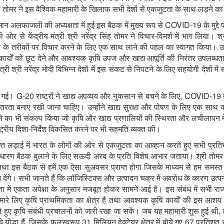
श्री तोमर ने इस वैश्विक महामारी के खिलाफ सभी देशों से एकजुटता के साथ लड़ने 
मान अलफाजली की अध्यक्षता में हुई इस बैठक में मुख्य रूप से COVID-19 के मुद्दे
ी ओर से केंद्रीय मंत्री श्री नरेंद्र सिंह तोमर ने विचार-विमर्श में भाग लिया।
े के तरीकों पर विचार करने के लिए एक साथ लाने की पहल का स्वागत किया। उन्हो
्यों को छूट देने और आवश्यक कृषि उपज और खाद्य आपूर्ति की निरंतर उपलब्धता
 श्री नरेंद्र मोदी विभिन्न देशों में इस संकट से निपटने के लिए सहयोगी देशों में
 गई। G-20 राष्ट्रों ने खाद्य अपव्यय और नुकसान से बचने के लिए, COVID-19 महाम
तरता बनाए रखी जाना चाहिए। उन्होंने खाद्य सुरक्षा और पोषण के लिए एक साथ क
देने का भी संकल्प किया जो कृषि और खाद्य प्रणालियों की स्थिरता और लचीलापन में
ाष्ट्रीय दिशा-निर्देश विकसित करने पर भी सहमति व्यक्त की।
क्त लड़ाई में भारत के लोगों की ओर से एकजुटता का आव्हान करते हुए सभी प्र
ारण बैठक बुलाने के लिए सऊदी अरब के प्रति विशेष आभार जताया। श्री तोमर ने क
ए हैं तथा इस बैठक से हमें एक ऐसा सुअवसर प्राप्त होगा जिसके माध्यम से हम समस
ंगे। सभी जानते हैं कि लॉजिस्टिक्स और उत्पादन चक्र में अवरोध के कारण उत्पन्न 
ा में एकता अपेक्षा के अनुसार मजबूत होकर सामने आई है। इस संबंध में सभी राज्य 
ारे लिए कृषि प्राथमिकता का क्षेत्र है तथा आवश्यक कृषि कार्यों की इस आ
े हुए कृषि संबंधी प्रचालनों को जारी रखा जा सकें। जब यह महामारी शुरू हुई 
च्चे योद्धा हैं, जिसके फलस्वरूप 31 मिलियन हेक्टेयर क्षेत्र में बोये गए 67 प्