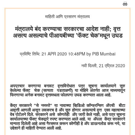
माहिती आणि प्रसारण मंत्रालय
मंत्रालये बंद करण्याचा सरकारचा आदेश नाही; वृत्त
असत्य असल्याचे पीआयबीच्या 'फॅक्ट चेक'मधून उघड
प्रविष्टि तिथि: 21 APR 2020 10:48PM by PIB Mumbai
नवी दिल्‍ली, 21 एप्रिल 2020
अपप्रचार करणाऱ्या बनावट वृत्ताविरोधात पत्र सूचना कार्यालयाने सुरु
केलेल्या
फॅ
क्ट चेक (सत्यता पडताळणी) या मोहिमे अंतर्गत आज माध्यमातून
फिरणाऱ्या अनेक बनावट वृत्तामधला फोलपणा उघड करण्यात आला आहे.
केंद्र सरकारने ”से नमस्ते” या नावाच्या व्हिडिओ कॉन्फरन्सिग ॲप
ची बीटा
आवृत्ती आणली असून लवकरच हे ॲप सुरु होणार असल्याचे वृत्त
एका महत्वाच्या
वेब पोर्टलने दिले. सरकारने असे कोणतेही ॲप जारी केले नाही, असे पत्र सूचना
कार्यालयाच्या
फॅ
क्ट चेकद्वारे स्पष्ट करण्यात आले आहे. या ॲपला केंद्र सरकारने
मान्यता दिलेली आहे असा गैरसमज करून कोणीही हे ॲप डाऊनलोड करू नये, या
उद्देशाने ही माहिती देण्यात आली आहे.