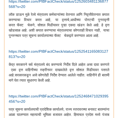
https://twitter.com/PIBFactCheck/status/1252603481136877
568?s=20
लॉक डाऊन मुळे रेल्वे मंत्रालय कर्मचाऱ्यांच्या वेतनात आणि निवृत्तीवेतनात कपात
करण्याचा विचार करत आहे, या वृत्ताचे,आधीच्या पोस्टची पुनरावृत्ती
करत
फॅ
क्ट चेकने, सोशल मिडीयावर पुन्हा एकदा खंडन केले आहे. हे वृत्त
खोडसाळ आहे. अशी कपात करण्याचा मंत्रालयाचा कोणताही विचार नाही, याचा
पुनरुच्चार पत्र सूचना कार्यालयाच्या
फॅ
क्ट चेकद्वारे करण्यात आला आहे.
https://twitter.com/PIBFactCheck/status/1252541165083127
813?s=20
केंद्र सरकारने सर्व मंत्रालये बंद करण्याचे निर्देश दिले आहेत असा दावा करणारे
एका वृत्त वाहिनीच्या स्क्रीनवर दाखवलेले वृत्त सोशल मिडीयावर पसरले
आहे.सरकारकडून असे कोणतेही निर्देश देण्यात आलेले नाहीत. वाहिनीने ही बातमी
मागे घेत त्यात सुधारणा केली आहे.
https://twitter.com/PIBFactCheck/status/1252468471029395
456?s=20
पत्र सूचना कार्यालयाची प्रादेशिक कार्यालये, राज्य स्तरावरच्या बनावट बातम्यांना
आळा घालण्यात महत्वाची भूमिका बजावत आहेत. हिमाचल प्रदेश मध्ये पंजाब