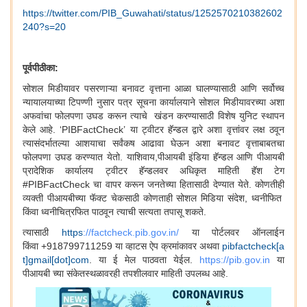
https://twitter.com/PIB_Guwahati/status/1252570210382602
240?s=20
पूर्वपीठीका:
सोशल मिडीयावर पसरणाऱ्या बनावट वृत्ताना आळा घालण्यासाठी आणि सर्वोच्च
न्यायालयाच्या टिपण्णी नुसार पत्र सूचना कार्यालयाने सोशल मिडीयावरच्या अशा
अफवांचा फोलपणा उघड करून त्याचे खंडन करण्यासाठी विशेष युनिट स्थापन
केले आहे. ‘PIBFactCheck’
या ट्वीटर
हॅन्ड
ल द्वारे अशा वृत्तांवर लक्ष ठवून
त्यासंदर्भातल्या आशयाचा सर्वंकष आढावा घेऊन अशा बनावट वृत्ताबाबतचा
फोलपणा उघड करण्यात येतो. याशिवाय,पीआयबी इंडिया
हॅन्ड
ल आणि पीआयबी
प्रादेशिक कार्यालय ट्वीटर
हॅन्ड
लवर अधिकृत माहिती
हॅ
श टेग
#PIBFactCheck चा वापर करून जनतेच्या हितासाठी देण्यात येते. कोणतीही
व्यक्ती पीआयबीच्या
फॅ
क्ट चेकसाठी कोणताही सोशल मिडिया संदेश, ध्वनीफित
किंवा ध्वनीचित्रफित पाठवून त्याची सत्यता तपासू शकते.
त्यासाठी
https
://factcheck.pib.gov.in/
या पोर्टलवर ऑनलाईन
किंवा +918799711259 या व्हाटस ऐप क्रमांकावर अथवा
pibfactcheck[a
t]gmail[dot]com
. या ई मेल पाठवता येईल.
https://pib.gov.in
या
पीआयबी च्या संकेतस्थळावरही तपशीलवार माहिती उपलब्ध आहे.