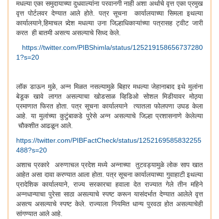
मधल्या एका समुदायाच्या दुधवाल्यांना परवानगी नाही अशा अर्थाचे वृत्त एका प्रमुख
वृत्त पोर्टलवर देण्यात आले होते. पत्र सूचना कार्यालयाच्या सिमला इथल्या
कार्यालयाने,हिमाचल प्र्देश मधल्या उना जिल्हाधिकाऱ्यांच्या पत्रासह ट्वीट जारी
करत ही बातमी असत्य असल्याचे सिध्द केले.
https://twitter.com/PIBShimla/status/125219158656737280
1?s=20
लॉक डाऊन मुळे, अन्न मिळत नसल्यामुळे बिहार मधल्या जेहानाबाद इथे मुलांना
बेडूक खावे लागत असल्याचा खोडसाळ व्हिडिओ सोशल मिडीयावर मोठ्या
प्रमाणात फिरत होता. पत्र सूचना कार्यालयाने त्यातला फोलपणा उघड केला
आहे. या मुलांच्या कुटुंबाकडे पुरेसे अन्न असल्याचे जिल्हा प्रशासनाणे केलेल्या
चौकशीत आढळून आले.
https://twitter.com/PIBFactCheck/status/1252169585832255
488?s=20
अशाच प्रकारे अरुणाचल प्रदेश मध्ये अन्नाच्या तुटवड्यामुळे लोक साप खात
आहेत असा दावा करण्यात आला होता. पत्र सूचना कार्यालयाच्या गुवाहाटी इथल्या
प्रादेशिक कार्यालयाने, राज्य सरकारचा हवाला देत राज्यात गेले तीन महिने
अन्नधान्याचा पुरेसा साठा असल्याचे स्पष्ट करून यासंदर्भात देण्यात आलेले वृत्त
असत्य असल्याचे स्पष्ट केले. राज्याला नियमित धान्य पुरवठा होत असल्याचेही
सांगण्यात आले आहे.