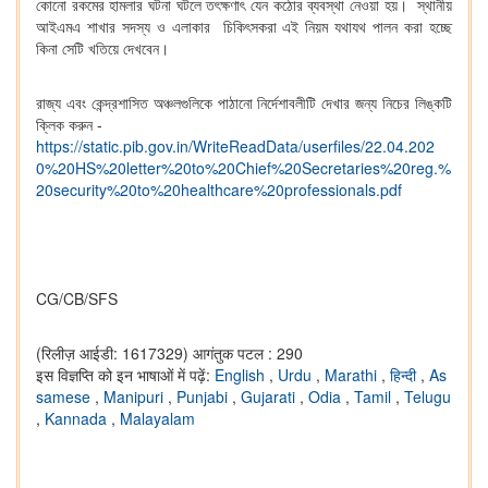
কোনো রকমের হামলার ঘটনা ঘটলে তৎক্ষণাৎ যেন কঠোর ব্যবস্থা নেওয়া হয়। স্থানীয়
আইএমএ শাখার সদস্য ও এলাকার চিকিৎসকরা এই নিয়ম যথাযথ পালন করা হচ্ছে
কিনা সেটি খতিয়ে দেখবেন।
রাজ্য এবং কেন্দ্রশাসিত অঞ্চলগুলিকে পাঠানো নির্দেশাবলীটি দেখার জন্য নিচের লিঙ্কটি
ক্লিক করুন -
https://static.pib.gov.in/WriteReadData/userfiles/22.04.202
0%20HS%20letter%20to%20Chief%20Secretaries%20reg.%
20security%20to%20healthcare%20professionals.pdf
CG/CB/SFS
(रिलीज़ आईडी: 1617329)
आगंतुक पटल : 290
इस विज्ञप्ति को इन भाषाओं में पढ़ें:
English
,
Urdu
,
Marathi
,
हिन्दी
,
As
samese
,
Manipuri
,
Punjabi
,
Gujarati
,
Odia
,
Tamil
,
Telugu
,
Kannada
,
Malayalam