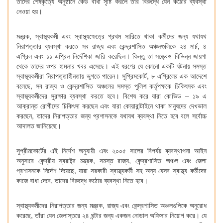
তাঁদের শেষকৃত্যে অনুষ্ঠানে কেউ বাধা সৃষ্টি করলে তাঁর বিরুদ্ধে যেন কঠোর ব্যবস্থা
নেওয়া হয়।
মন্ত্রক, স্বাস্থ্যকর্মী এবং স্বাস্থ্যক্ষেত্রে প্রথম সারিতে থাকা কর্মীদের জন্য যথাযথ
নিরাপত্তার ব্যবস্থা করতে সব রাজ্য এবং কেন্দ্রশাসিত অঞ্চলগুলিকে ২৪ মার্চ, ৪
এপ্রিল এবং ১১ এপ্রিল নির্দেশিকা জারি করেছিল। কিন্তু তা সত্ত্বেও বিভিন্ন জায়গা
থেকে তাদের ওপর হামলার খবর এসেছে। এই ধরণের যে কোনো একটি ঘটনায় সমস্ত
স্বাস্থ্যকর্মীরা নিরাপত্তাহীনতায় ভুগতে পারেন। সুপ্রিমকোর্ট, ৮ এপ্রিলের এক আদেশে
বলেছে, সব রাজ্য ও কেন্দ্রশাসিত অঞ্চলের সমস্ত পুলিশ কর্তৃপক্ষকে চিকিৎসক এবং
স্বাস্থ্যকর্মীদের সুরক্ষার ব্যবস্থা করতে হবে। বিশেষ করে যারা কোভিড – ১৯ এ
আক্রান্ত রোগীদের চিকিৎসা করছেন এবং যারা কোয়ারান্টাইনে থাকা মানুষদের দেখভাল
করছেন, তাদের নিরাপত্তার জন্য প্রশাসনকে যথাযথ ব্যবস্থা নিতে হবে বলে সর্বোচ্চ
আদালত জানিয়েছে।
সুপ্রীমকোর্টের এই নির্দেশ অনুযায়ী এবং ২০০৫ সালের বিপর্যয় ব্যবস্থাপনা আইন
অনুসারে কেন্দ্রীয় স্বরাষ্ট্র মন্ত্রক, সমস্ত রাজ্য, কেন্দ্রশাসিত অঞ্চল এবং জেলা
প্রশাসনকে নির্দেশ দিয়েছে, যারা সরকারী স্বাস্থ্যকর্মী সহ অন্য যেসব স্বাস্থ্য কর্মীদের
কাজে বাধা দেবে, তাদের বিরুদ্ধে কঠোর ব্যবস্থা নিতে হবে।
স্বাস্থ্যকর্মীদের নিরাপত্তার জন্য মন্ত্রক, রাজ্য এবং কেন্দ্রশাসিত অঞ্চলগুলিকে অনুরোধ
করেছে, তাঁরা যেন জেলাস্তরে ২৪ ঘন্টার জন্য একজন নোডাল অফিসার নিয়োগ করে। যে