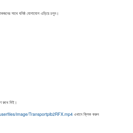
োকজনের সাথে ঘনিষ্ঠ যোগাযোগ এড়িয়ে চলুন।
ণ রুখে দিই।
a/userfiles/image/Transportpib2RFX.mp4
এখানে ক্লিক করুন