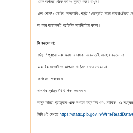
একে অপরের থেকে যথাযথ দূরত্ব বজায় রাখুন।
চেক পোস্ট / লোডিং-আনলোডিং পয়েন্ট / রেস্তোঁরা মতো জায়গাগুলিতে ল
আপনার যানবাহনটি প্রতিদিন স্যানিটাইজ করুন।
কি করবেন না:
ছেঁড়া / পুরানো এবং অন্যান্য মাস্ক একেবারেই ব্যবহার করবেন না
একাধিক সহকারীকে আপনার গাড়িতে বসতে দেবেন না
জমায়েত করবেন না
আপনার স্বাস্থ্যবিধি উপেক্ষা করবেন না
আসুন আমরা প্রত্যেকে একে অপরের যত্ন নিয় এবং কোভিড -১৯ সংক্রম
ভিডিওটি দেখতে
https://static.pib.gov.in/WriteReadDat