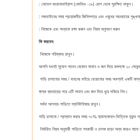
: নোভেল করোনাভাইরাস (কোভিড -১৯) রোগ থেকে সুরক্ষিত থাকুন।
: লকডাউনের সময় প্রয়োজনীয় জিনিসপত্র এবং ওষুধের সরবরাহের শৃঙ্খল
: নিজেকে এবং অন্যকে রক্ষা করুন এবং নিয়ম অনুসরণ করুন
কি করবেন:
নিজেকে পরিষ্কার রাখুন।
আপনি যখনই সুযোগ পাবেন যেকোন সাবান ও জল দিয়ে কমপক্ষে ২০ সেকেন্
গাড়ি চালানোর সময় / বাহনের বাইরে বেরোনোর ​​সময় অবশ্যই একটি মাস
মাস্ক ব্যবহারের পরে এটি সাবান এবং জল দিয়ে ধুয়ে শুকিয়ে নিন।
সর্বদা আপনার গাড়িতে স্যানিটাইজার রাখুন।
গাড়ি চালানো / প্রস্থান করার সময় ৭০% অ্যালকোহল-ভিত্তিক হ্যান্ড স
নির্ধারিত নিয়ম অনুযায়ী গাড়িতে সহকারী ও চালক ছাড়া অন্য কারও সাথ