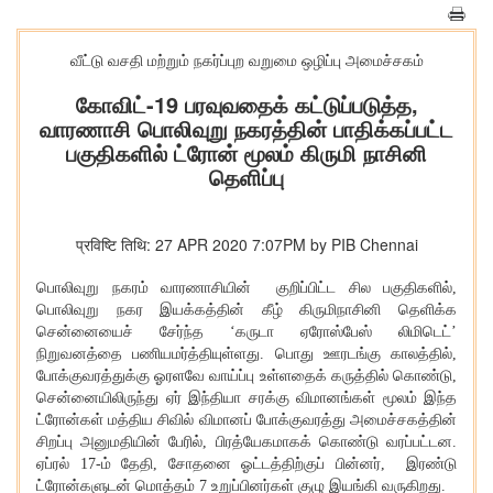
வீட்டு வசதி மற்றும் நகர்ப்புற வறுமை ஒழிப்பு அமைச்சகம்
கோவிட்-19 பரவுவதைக் கட்டுப்படுத்த,
வாரணாசி பொலிவுறு நகரத்தின் பாதிக்கப்பட்ட
பகுதிகளில் ட்ரோன் மூலம் கிருமி நாசினி
தெளிப்பு
प्रविष्टि तिथि: 27 APR 2020 7:07PM by PIB Chennai
பொலிவுறு நகரம் வாரணாசியின் குறிப்பிட்ட சில பகுதிகளில்,
பொலிவுறு நகர இயக்கத்தின் கீழ் கிருமிநாசினி தெளிக்க
சென்னையைச் சேர்ந்த ‘கருடா ஏரோஸ்பேஸ் லிமிடெட்’
நிறுவனத்தை பணியமர்த்தியுள்ளது. பொது ஊரடங்கு காலத்தில்,
போக்குவரத்துக்கு ஓரளவே வாய்ப்பு உள்ளதைக் கருத்தில் கொண்டு,
சென்னையிலிருந்து ஏர் இந்தியா சரக்கு விமானங்கள் மூலம் இந்த
ட்ரோன்கள் மத்திய சிவில் விமானப் போக்குவரத்து அமைச்சகத்தின்
சிறப்பு அனுமதியின் பேரில், பிரத்யேகமாகக் கொண்டு வரப்பட்டன.
ஏப்ரல் 17-ம் தேதி, சோதனை ஓட்டத்திற்குப் பின்னர், இரண்டு
ட்ரோன்களுடன் மொத்தம் 7 உறுப்பினர்கள் குழு இயங்கி வருகிறது.