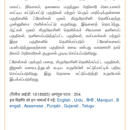
மாவட்ட நிர்வாகம், தலைமை மருத்துவ அதிகாரி அடையாளம்
காட்டிய கட்டுப்பாட்டு பகுதிகள் மற்றும் பெரும் பாதிப்புக்குள்ளான
பகுதிகளில் ட்ரோன்கள் மூலம் கிருமிநாசினி தெளிப்பதற்கு
முன்னுரிமை அளிக்கப்பட்டு வருகிறது. இதனைத் தொடர்ந்து,
ஆட்கள் மூலம் கிருமிநாசினி தெளிக்கச் சிரமமான தனிமைப்
பகுதிகள், தனிமைப்படுத்தப்பட்ட பகுதிகள், காப்பகங்கள் மற்றும்
இதர பகுதிகளில் தெளிக்கப்படும். ட்ரோன்களைப்
பயன்படுத்துவதற்கான பகுதிகள் எவை என்பது வாரணாசி நகர்
நிகாம் அதிகாரிகள் குழுவால் முடிவு செய்யப்படுகிறது.
ட்ரோன்கள் பறக்கும் பாதை, கிருமிநாசினி தெளிக்கப்பட்ட பகுதிகள்,
ஜிஐஎஸ் வரைபடத்துடன் கூடிய கருவியின் கட்டுப்பாட்டில் பதிவு
செய்யப்படுகிறது. இது தொலை கட்டுப்படுத்தி கருவியால்
இயக்கப்படுகிறது.
(रिलीज़ आईडी: 1618885)
आगंतुक पटल : 354
इस विज्ञप्ति को इन भाषाओं में पढ़ें:
English
,
Urdu
,
हिन्दी
,
Manipuri
,
B
engali
,
Assamese
,
Punjabi
,
Gujarati
,
Telugu