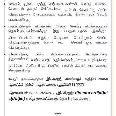
உரங்கள்
,
பூச்சி மருந்து விற்பனையாளர்கள் போன்ற விவசாய
சேவைகள் துறைச் சேர்ந்தவர்கள்
,
தங்கள் சேவைக்கு அதிக
விவசாயிகளை அடையக்கூடிய வகையில் கிசான் சபா செயலி
பயன்படுகிறது
.
பதனப்படுத்தும் கிடங்குகள் அல்லது சேமிப்பு கிடங்குகளுடன்
தொடர்புடையவர்களுக்கும் இது பயனுடையதாக இருக்கும்
.
விவசாயிகளிடம் இருந்து நேரடியாக கொள்முதல் செய்ய
விரும்புபவர்களுக்கும் கிசான் சபா செயலி ஒரு தளமாக
விளங்குகிறது
.
விவசாயிகள்
,
மண்டி விற்பனையாளர்கள்
,
போக்குவரத்து
நிறுவனங்கள்
,
மண்டி வாரிய உறுப்பினர்கள்
,
சேவை வழங்குவோர்
,
நுகர்வோர் ஆகிய
6
தரப்பினரின் நலனில் கிசான் சபா கவனம்
செலுத்துகிறது
.
மேலும் தகவல்களுக்கு
இயக்குநர்
,
சிஎஸ்ஐஆர்
-
மத்திய சாலை
110025
ஆராய்ச்சி
,
தில்லி
-
மதுரா சாலை
,
புதுதில்லி
director.crri[at]ni
தொலைபேசி
:+91-11-26848917 (
இயக்குநர்
)
c[dot]in
]
என்ற முகவரியைத்
தொடர்பு கொள்ளவும்
;
****