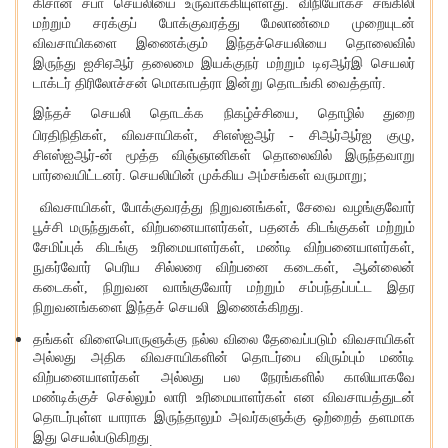
கிசான் சபா செயலியை உருவாக்கியுள்ளது
.
விநியோகச் சங்கிலி
மற்றும் சரக்குப் போக்குவரத்து மேலாண்மை முறையுடன்
விவசாயிகளை இணைக்கும் இந்தச்செயலியை தொலைவில்
இருந்து ஐசிஏஆர் தலைமை இயக்குநர் மற்றும் டிஏஆர்இ செயலர்
டாக்டர் திரிலோச்சன் மொகாபத்ரா இன்று தொடங்கி வைத்தார்
.
இந்தச் செயலி தொடக்க நிகழ்ச்சியை
,
தொழில் துறை
பிரதிநிதிகள்
,
விவசாயிகள்
,
சிஎஸ்ஐஆர்
-
சிஆர்ஆர்ஐ குழு
,
சிஎஸ்ஐஆர்
-
ன் மூத்த விஞ்ஞானிகள் தொலைவில் இருந்தவாறு
பார்வையிட்டனர்
.
செயலியின் முக்கிய அம்சங்கள் வருமாறு
;
விவசாயிகள்
,
போக்குவரத்து நிறுவனங்கள்
,
சேவை வழங்குவோர்
பூச்சி மருந்துகள்
,
விற்பனையாளர்கள்
,
பதனக் கிடங்குகள் மற்றும்
சேமிப்புக் கிடங்கு உரிமையாளர்கள்
,
மண்டி விற்பனையாளர்கள்
,
நுகர்வோர் பெரிய சில்லரை விற்பனை கடைகள்
,
ஆன்லைன்
கடைகள்
,
நிறுவன வாங்குவோர் மற்றும் சம்பந்தப்பட்ட இதர
நிறுவனங்களை இந்தச் செயலி இணைக்கிறது
.
தங்கள் விளைபொருளுக்கு நல்ல விலை தேவைப்படும் விவசாயிகள்
அல்லது அதிக விவசாயிகளின் தொடர்பை விரும்பும் மண்டி
விற்பனையாளர்கள் அல்லது பல நேரங்களில் காலியாகவே
மண்டிக்குச் செல்லும் லாரி உரிமையாளர்கள் என விவசாயத்துடன்
தொடர்புள்ள யாராக இருந்தாலும் அவர்களுக்கு ஒற்றைத் தளமாக
இது செயல்படுகிறது
.