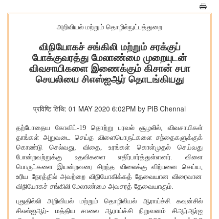
அறிவியல் மற்றும் தொழில்நுட்பத்துறை
விநியோகச் சங்கிலி மற்றும் சரக்குப்
போக்குவரத்து மேலாண்மை முறையுடன்
விவசாயிகளை இணைக்கும் கிசான் சபா
செயலியை சிஎஸ்ஐஆர் தொடங்கியது
प्रविष्टि तिथि: 01 MAY 2020 6:02PM by PIB Chennai
தற்போதைய
கோ
விட்
-19
தொற்று பரவல் சூழலில்
,
விவசாயிகள்
தாங்கள் அறுவடை செய்த விளைபொருட்களை சந்தைகளுக்குக்
கொண்டு செல்வது
,
விதை
,
உரங்கள் கொள்முதல் செய்வது
போன்றவற்றுக்கு உதவிகளை எதிர்பார்த்துள்ளனர்
.
விளை
பொருட்களை இயன்றவரை சிறந்த விலைக்கு விற்பனை செய்ய
,
உரிய நேரத்தில் அவற்றை விநியோகிக்கத் தேவையான விரைவான
விநியோகச் சங்கிலி மேலாண்மை அவசரத் தேவையாகும்
.
புதுதில்லி அறிவியல் மற்றும் தொழிலியல் ஆராய்ச்சி கவுன்சில்
சிஎஸ்ஐஆர்
-
மத்திய சாலை ஆராய்ச்சி நிறுவனம் சிஆர்ஆர்ஐ