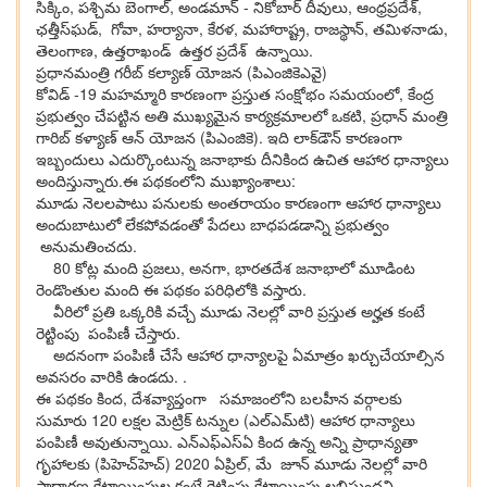
సిక్కిం, పశ్చిమ బెంగాల్, అండమాన్ - నికోబార్ దీవులు, ఆంధ్రప్రదేశ్,
ఛత్తీస్‌ఘ‌డ్‌, గోవా, హర్యానా, కేరళ, మహారాష్ట్ర, రాజస్థాన్, తమిళనాడు,
తెలంగాణ, ఉత్తరాఖండ్ ఉత్తర ప్రదేశ్ ఉన్నాయి.
ప్ర‌ధాన‌మంత్రి గ‌రీబ్ క‌ల్యాణ్ యోజ‌న (పిఎంజికెఎవై)
కోవిడ్ -19 మహమ్మారి కారణంగా ప్ర‌స్తుత‌ సంక్షోభం సమయంలో, కేంద్ర
ప్రభుత్వం చేప‌ట్టిన‌ అతి ముఖ్యమైన కార్యక్రమాలలో ఒకటి, ప్రధాన్ మంత్రి
గారిబ్ కళ్యాణ్ ఆన్ యోజన (పిఎంజికె). ఇది లాక్‌డౌన్ కార‌ణంగా
ఇబ్బందులు ఎదుర్కొంటున్న‌ జనాభాకు దీనికింద ఉచిత ఆహార ధాన్యాలు
అందిస్తున్నారు.ఈ పథకంలోని ముఖ్యాంశాలు:
మూడు నెలల‌పాటు ప‌నుల‌కు అంతరాయం కారణంగా ఆహార ధాన్యాలు
అందుబాటులో లేకపోవడంతో పేద‌లు బాధ‌ప‌డ‌డాన్ని ప్ర‌భుత్వం
అనుమతించదు.
80 కోట్ల మంది ప్ర‌జ‌లు, అనగా, భారతదేశ జనాభాలో మూడింట
రెండొంతుల మంది ఈ పథకం పరిధిలోకి వస్తారు.
వీరిలో ప్రతి ఒక్కరికి వచ్చే మూడు నెలల్లో వారి ప్రస్తుత అర్హత కంటే
రెట్టింపు పంపిణీ చేస్తారు.
అదనంగా పంపిణీ చేసే ఆహార ధాన్యాల‌పై ఏమాత్రం ఖ‌ర్చుచేయాల్సిన
అవ‌స‌రం వారికి ఉండ‌దు. .
ఈ పథకం కింద, దేశవ్యాప్తంగా సమాజంలోని బలహీన వర్గాలకు
సుమారు 120 లక్షల మెట్రిక్ టన్నుల (ఎల్‌ఎమ్‌టి) ఆహార ధాన్యాలు
పంపిణీ అవుతున్నాయి. ఎన్‌ఎఫ్‌ఎస్‌ఏ కింద ఉన్న అన్ని ప్రాధాన్యతా
గృహాలకు (పిహెచ్‌హెచ్) 2020 ఏప్రిల్, మే జూన్ మూడు నెలల్లో వారి
సాధారణ కేటాయింపుల కంటే రెట్టింపు కేటాయింపు లభిస్తుందని