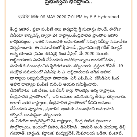
ప్ర‌భుత్వమే భ‌రిస్తోంది..
प्रविष्टि तिथि: 06 MAY 2020 7:01PM by PIB Hyderabad
కేంద్ర ఆహార , ప్రజా పంపిణీ శాఖ కార్యదర్శి శ్రీ సుధాన్షు పాండే, ఈరోజు
వీడియో కాన్ఫరెన్స్‌ ద్వారా 24 రాష్ట్రాల,కేంద్ర‌పాలిత ప్రాంతాల ఆహార
కార్యదర్శులు , ఇతర సంబంధిత అధికారులతో సమగ్ర సమీక్షా సమావేశం
నిర్వహించారు. ఈ స‌మావేశంలో శ్రీ పాండే , ప్ర‌ధాన‌మంత్రి గ‌రీబ్ క‌ల్యాన్
అన్న యోజ‌న (పిఎం-జికెఎవై) కింద ఏప్రిల్‌, మే 2020 నెల‌ల‌కు
ల‌బ్దిదారుల‌కు పంపిణీ చేసేందుకు ఆహార‌ధాన్యాలు అందుకోవ‌డం ,
పంపిణీ కి సంబంధంచిన స్థితిగ‌తుల‌ను చ‌ర్చించారు. ప్ర‌స్తుత కోవిడ్ -19
సంక్షోభ సమయంలో ఎన్ఎఫ్ సి ఎ లబ్ధిదారులకు తగిన ఆహార
ధాన్యాలు లభ్యమయ్యేలా సాధారణ ఎన్‌.ఎప్.సి.ఎ, టిపిడిఎస్‌ కింద
ఆహార ధాన్యాల పంపిణీ గురించి ఆయ‌న స‌మీక్షించారు.
దీనితోపాటు, ఒక దేశఃం, ఒక రేష‌న్ కార్డు సౌల‌భ్యం ఉన్న‌ రాష్ట్రాలు,
కేంద్ర‌పాలిత ప్రాంతాలలో , ఇది అమ‌లు జ‌రుగుతున్న తీరుపై చ‌ర్చించారు.
అలాగే ఇత‌ర రాష్ట్రాలు, కేంద్ర‌పాలిత ప్రాంతాల‌లో దీనిని అమ‌లు
చేసేందుకు వ్యూహం , ప్ర‌ణాళిక‌, ఇందుకు సంబంధించి అవ‌గాహ‌న
క‌ల్పించే అంశంపైనా చ‌ర్చించారు.
ఈ వీడియో కాన్ఫ‌రెన్స్‌లో 24 రాష్ట్రాలు, కేంద్ర పాలిత ప్రాంతాలు
పాల్గొన్నాయి. ఇందులో బీహార్, డిఎన్‌హెచ్ , డామన్ అండ్ డ‌య్యూ, ఢిల్లీ,
గుజరాత్, జార్ఖండ్, కర్ణాటక, మధ్యప్రదేశ్, మేఘాలయ ఒడిశా, పంజాబ్,