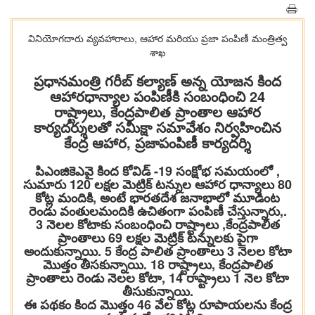
వినియోగదారు వ్యవహారాలు, ఆహార మరియు ప్రజా పంపిణీ మంత్రిత్వ
శాఖ
ప్ర‌ధాన‌మంత్రి గ‌రీబ్ క‌ల్యాణ్ అన్న యోజ‌న కింద
ఆహార‌ధాన్యాల పంపిణీకి సంబంధించి 24
రాష్ట్రాలు, కేంద్ర‌పాలిత ప్రాంతాల ఆహార
కార్య‌ద‌ర్శుల‌తో స‌మీక్షా స‌మావేశం నిర్వ‌హించిన‌
కేంద్ర ఆహార‌, ప్రజాపంపిణీ కార్య‌ద‌ర్శి
పిఎంజికెఎవై కింద కోవిడ్ -19 సంక్షోభ స‌మ‌యంలో ,
సుమారు 120 ల‌క్ష‌ల మెట్రిక్ ట‌న్నుల‌ ఆహార ధాన్యాలు 80
కోట్ల మందికి, అంటే భారతదేశ జనాభాలో మూడింట
రెండు వంతులమందికి ఉచితంగా పంపిణీ చేస్తున్నారు,.
3 నెల‌ల కోటాకు సంబంధించి రాష్ట్రాలు ,కేంద్ర‌పాలిత
ప్రాంతాలు 69 లక్ష‌ల మెట్రిక్ ట‌న్నులకు పైగా
అందుకున్నాయి. 5 కేంద్ర పాలిత ప్రాంతాలు 3 నెల‌ల కోటా
మొత్తం తీస‌కున్నాయి. 18 రాష్ట్రాలు, కేంద్ర‌పాలిత
ప్రాంతాలు రెండు నెల‌ల కోటా, 14 రాష్ట్రాలు 1 నెల కోటా
తీసుకున్నాయి.
ఈ ప‌థ‌కం కింద మొత్తం 46 వేల కోట్ల రూపాయ‌ల‌ను కేంద్ర