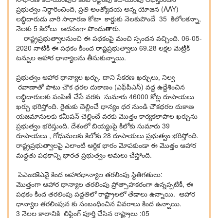
ప్రభుత్వం నిర్ధారించింది, ప్రతి అంత్యోద‌య అన్న‌ యోజన (AAY)
లబ్ధిదారుడు వారి సాధారణ కోటా కార్డుకు నెలకుపొందే 35 కిలోల‌కన్నా,
నెలకు 5 కిలోలు అదనంగా పొందుతారు.
రాష్ట్ర‌ప్ర‌భుత్వాలనుంచి ఈ ప‌థ‌కంపై మంచి స్పంద‌న వ‌చ్చింది. 06-05-
2020 నాటికి ఈ ప‌థ‌కం కింంద రాష్ట‌ప్ర‌భుత్వాలు 69.28 ల‌క్ష‌ల మెట్రిక్
ట‌న్నుల ఆహార ధాన్యాల‌ను తీసుకున్నాయి.
ప్ర‌భుత్వం ఆహార ధాన్యాల ఖర్చు. దాని సేకరణ ఖర్చులు, నిల్వ
రవాణాతో పాటు చౌక ధరల దుకాణం (ఎఫ్‌పిఎస్) వద్ద ఉద్దేశించిన
లబ్ధిదారులకు పంపిణీ చేసే వరకు సుమారు 46000 కోట్ల రూపాయ‌లు
ఖ‌ర్చు భ‌రిస్తోంది. రైతుకు చెల్లించే ధాన్యం ధర నుండి చౌక‌ధ‌ర‌ల‌ దుకాణ
యజమానులకు కమీషన్ చెల్లించే వరకు మొత్తం కార్యకలాపాల ఖర్చును
ప్రభుత్వం భరిస్తుంది. దేశంలో బియ్యంపై కిలోకు సుమారు 39
రూపాయలు , గోధుమలకు కిలోకు 28 రూపాయలు ప్ర‌భుత్వం భ‌రిస్తోంది.
రాష్ట్ర‌ప్ర‌భుత్వాల‌పై ఎలాంటి ఆర్థిక భారం మోప‌కుండా ఈ మొత్తం ఆహార
మ‌ధ్ద‌తు ప‌థ‌కాన్ని భార‌త ప్ర‌భుత్వం అమ‌లు చేస్తోంది.
పిఎంజికెఎవై కింద ఆహార‌ధాన్యాల త‌ర‌లింపు స్థితిగ‌తులు:
మొత్తంగా ఆహార ధాన్యాల త‌ర‌లింపు ప్రోత్సాహకరంగా ఉన్నప్పటికీ, ఈ
పథకం కింద త‌ర‌లింపు పద్ధతిలో రాష్ట్రాలలో తేడాలు ఉన్నాయి. ఆహార
ధాన్యాల త‌ర‌లింపున‌ కు సంబంధించిన వివ‌రాలు కింద ఉన్నాయి.
3 నెలల కాలానికి లిఫ్టింగ్ పూర్తి చేసిన‌ రాష్ట్రాలు :05