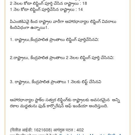
2 నెలల కోటా లిఫ్టింగ్ పూర్తి చేసిన‌ రాష్ట్రాలు : 18
1 నెల కోటా లిఫ్టింగ్ పూర్తిచేసిన రాష్ట్రాలు : 14
పిఎంజికెఎవై కింద రాష్ట్రాల వారీగా ఆహార‌ధాన్యాల లిప్టింగ్ వివ‌రాలు
కిందివిధంగా ఉన్నాయి1.
1. రాష్ట్రాలు,కేంద్ర‌పాలిత ప్రాంతాలు లిఫ్టింగ్ పూర్తిచేసిన‌వి:
2.రాష్ట్రాలు, కేంద్ర‌పాలిత ప్రాంతాలు 2 నెల‌ల లిఫ్టింగ్ పూర్తి చేసిన‌వి:
3. రాష్ట్రాలు, కేంద్ర‌పాలిత ప్రాంతాలు 1 నెల‌కు లిఫ్ట్ చేసిన‌వి
ఆహార‌ధాన్యాల స్టాక్‌ల స‌త్వ‌ర లిఫ్టింగ్‌కు రాష్ట్రాల‌కు అవ‌స‌ర‌మైన అన్ని
ర‌కాల మ‌ద్ద‌తును ఫుడ్ కార్పొరేష‌న్ ఆఫ్ ఇండియా అందిస్తుంది.
(रिलीज़ आईडी: 1621608)
आगंतुक पटल : 402