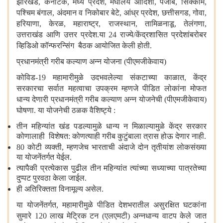
झारखंड
,
कर्नाटक
,
मध्य प्रदेश
,
मेघालय ओदिशा
,
पंजाब
,
सिक्कीम
,
पश्चिम बंगाल
,
अंदमान व निकोबार बेटे
,
आंध्र प्रदेश
,
छत्तीसगड
,
गोवा
,
हरियाणा
,
केरळ
,
महाराष्ट्र
,
राजस्थान
,
तामिळनाडू
,
तेलंगणा
,
उत्तराखंड आणि उत्तर प्रदेश.या 24 राज्ये/केंद्रशासित प्रदेशांबरोबर
व्हिडिओ कॉन्फरन्सिंग बैठक आयोजित केली होती.
प्रधानमंत्री गरीब कल्याण अन्न योजना (पीएमजीकेवाय)
कोविड
-19 महामारीमुळे उदभवलेल्या संकटाच्या काळात
,
केंद्र
सरकारचा सर्वात महत्वाचा उपक्रम म्हणजे पीडित लोकांना मोफत
धान्य देणारी प्रधानमंत्री गरीब कल्याण अन्न योजनेची (पीएमजीकेवाय)
घोषणा. या योजनेची ठळक वैशिष्ट्ये :
तीन महिन्यांत खंड पडल्यामुळे धान्य न मिळाल्यामुळे केंद्र सरकार
कोणालाही विशेषत: कोणत्याही गरीब कुटुंबाला त्रास होऊ देणार नाही.
80 कोटी व्यक्ती
,
म्हणजेच भारताची अंदाजे दोन तृतीयांश लोकसंख्या
या योजनेंतर्गत येईल.
त्यापैकी प्रत्येकास पुढील तीन महिन्यांत त्यांच्या सध्याच्या पात्रतेच्या
दुप्पट पुरवठा केला जाईल.
ही अतिरिक्तता विनामूल्य असेल.
या योजनेंतर्गत
,
महामारीमुळे पीडित देशभरातील असुरक्षित घटकांना
सुमारे 120 लाख मेट्रिक टन (एलएमटी) अन्नधान्य वाटप केले जात