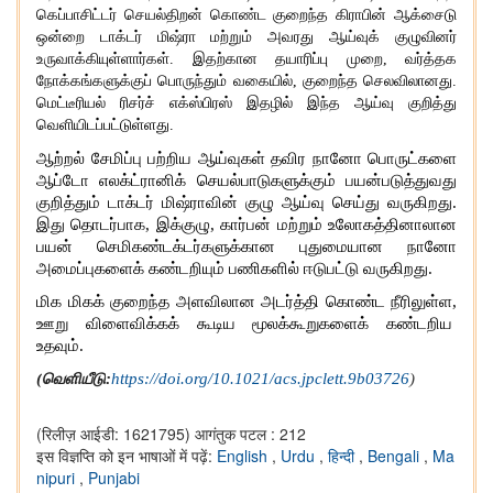
கெப்பாசிட்டர் செயல்திறன் கொண்ட குறைந்த கிராபின் ஆக்சைடு
ஒன்றை டாக்டர் மிஷ்ரா மற்றும் அவரது ஆய்வுக் குழுவினர்
உருவாக்கியுள்ளார்கள். இதற்கான தயாரிப்பு முறை, வர்த்தக
நோக்கங்களுக்குப் பொருந்தும் வகையில், குறைந்த செலவிலானது.
மெட்டீரியல் ரிசர்ச் எக்ஸ்பிரஸ் இதழில் இந்த ஆய்வு குறித்து
வெளியிடப்பட்டுள்ளது.
ஆற்றல் சேமிப்பு பற்றிய ஆய்வுகள் தவிர நானோ பொருட்களை
ஆப்டோ எலக்ட்ரானிக் செயல்பாடுகளுக்கும் பயன்படுத்துவது
குறித்தும் டாக்டர் மிஷ்ராவின் குழு ஆய்வு செய்து வருகிறது
.
இது தொடர்பாக, இக்குழு, கார்பன் மற்றும் உலோகத்தினாலான
பயன் செமிகண்டக்டர்களுக்கான புதுமையான நானோ
அமைப்புகளைக் கண்டறியும் பணிகளில் ஈடுபட்டு வருகிறது.
மிக மிகக் குறைந்த அளவிலான அடர்த்தி கொண்ட நீரிலுள்ள
,
ஊறு விளைவிக்கக் கூடிய மூலக்கூறுகளைக் கண்டறிய
உதவும்.
(
வெளியீடு
:
https://doi.org/10.1021/acs.jpclett.9b03726
)
(रिलीज़ आईडी: 1621795)
आगंतुक पटल : 212
इस विज्ञप्ति को इन भाषाओं में पढ़ें:
English
,
Urdu
,
हिन्दी
,
Bengali
,
Ma
nipuri
,
Punjabi