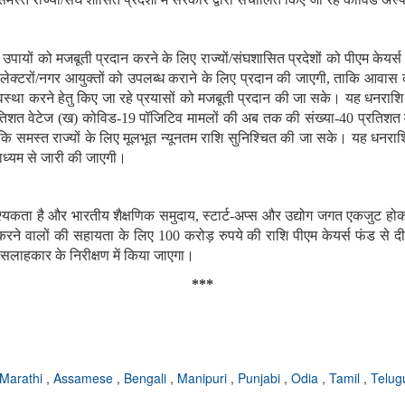
ा उपायों को मजबूती प्रदान करने के लिए
राज्‍यों/संघशासित प्रदेशों को पीएम केयर्
कलेक्‍टरों/नगर आयुक्‍तों को उपलब्‍ध कराने के लिए प्रदान की जाएगी, ताकि आवास
वस्था करने हेतु किए जा रहे प्रयासों को मजबूती प्रदान की जा सके। यह धनराशि
रतिशत वेटेज (ख) कोविड-19 पॉजिटिव मामलों की अब तक की संख्‍या-40 प्रतिशत वे
समस्‍त राज्‍यों के लिए मूलभूत न्‍यूनतम राशि सुनिश्चित की जा सके। यह धनराशि ज
 माध्‍यम से जारी की जाएगी।
्‍यकता है और भारतीय शैक्षणिक समुदाय, स्‍टार्ट-अप्‍स और उद्योग जगत एकजुट ह
े वालों की सहायता के लिए 100 करोड़ रुपये की राशि पीएम केयर्स फंड से दी जा
सलाहकार के निरीक्षण में किया जाएगा।
***
Marathi
,
Assamese
,
Bengali
,
Manipuri
,
Punjabi
,
Odia
,
Tamil
,
Telu