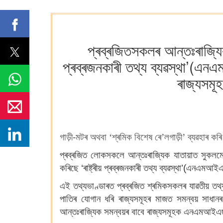
প্ৰব্ৰজিতসকলৰ আন্তঃৰাজ্যিক
প্ৰব্ৰজনকাৰী তথ্য ব্যৱস্থা’(এন
ৰাজ্যসমূহ
গাড়ী-মটৰ অথবা
‘
শ্ৰমিক বিশেষ ৰে
’
লগাড়ী
’
ব্যৱহাৰ কৰি
প্ৰব্ৰজিত লোকসকলে আন্তঃৰাজ্যিক যাতায়াত সুকলম
কৰিছে ‘ৰাষ্ট্ৰীয় প্ৰব্ৰজনকাৰী তথ্য ব্যৱস্থা’(এনএমআ
এই তথ্যভাণ্ডাৰত প্ৰব্ৰজিত শ্ৰমিকসকলৰ যাৱতীয় তথ্
পাতিৰ যোগান ধৰি ৰাজ্যসমূহৰ মাজত সমন্বয় সাধানৰ 
আন্তঃৰাজ্যিক সমন্বয়ৰ বাবে ৰাজ্যসমূহক এনএমআইএছ