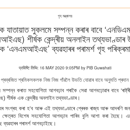
গৃহ মন্ত্ৰালয়
 যাতায়াত সুকলমে সম্পন্ন কৰাৰ বাবে ‘এনডিএমএ
এমআইএছ) শীৰ্ষক কেন্দ্ৰীয় অনলাইন তথ্যভাণ্ডাৰ 
ক ‘এনএমআইএছ’ ব্যৱহাৰৰ পৰামৰ্শ গৃহ পৰিক্ৰমা 
प्रविष्टि तिथि: 16 MAY 2020 9:05PM by PIB Guwahati
 প্ৰব্ৰজিত শ্ৰমিকসকলক নিজ নিজ গাঁৱলৈ উভতি যোৱাৰ বাবে অনুমতি প্ৰদা
ে সম্পন্ন কৰাত সহযোগিতা আগবঢ়াব পৰাকৈ সেৱা আগবঢ়োৱাৰ বাবে
‘ৰাষ
ইএছ) শীৰ্ষক এক কেন্দ্ৰীয় অনলাইন তথ্যভাণ্ডাৰ।
যৰ সংগ্ৰহ কৰা হ
’ব আৰু এই তথ্যভাণ্ডাৰে প্ৰেৰক ৰাজ্য আৰু আদৰণি জনা
ক্ষেত্ৰত বিশেষ সহযোগিতা আগবঢ়াব পাৰিব বুলি আশা কৰা হৈছে। এনে প্ৰ
 ব্যৱহাৰৰ পৰামৰ্শ আগবঢ়াইছে।