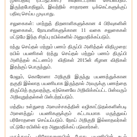
முன்பதிவு
(பி.ஆர்.எஸ்.) கவுண்ட்டர்கள் செயல்படும்.
இருந்தபோதிலும், இவற்றில் சாதாரண டிக்கெட்களுக்குப்
பதிவு செய்ய முடியாது.
சலுகைகள்
: மாற்றுத் திறனாளிகளுக்கான 4 பிரிவுகளின்
சலுகைகள், நோயாளிகளுக்கான 11 வகை சலுகைகள்
மட்டுமே இந்த சிறப்பு ரயில்களில் அனுமதிக்கப்படும்.
ரத்து செய்தல் மற்றும் பணம் திருப்பி அளித்தல் விதிமுறை
:
ரயில் பயணிகள் (ரத்து செய்தல் மற்றும் பணம் திருப்பி
அளித்தல் கட்டணம்) விதிகள் 2015ன் கீழான விதிகள்
இதற்குப் பொருந்தும்.
மேலும்
, கொரோனா அறிகுறி இருந்து பயணத்துக்கான
தகுதி இல்லாத பயணியாக இருந்தால் அவருக்கு பணத்தை
திருப்பித் தருவதற்கு, ஏற்கெனவே அறிவிக்கப்பட்ட பின்வரும்
அறிவுறுத்தல்கள் பின்பற்றப்படும்.
மத்திய உள்துறை அமைச்சகத்தின் வழிகாட்டுதல்களின்படி
அனைத்துப் பயணிகளுக்கும் கட்டாயமாக மருத்துவப்
பரிசோதனை செய்யப்படும். நோய் அறிகுறி இல்லாதவர்கள்
மட்டுமே ரயிலில் ஏற அனுமதிக்கப் படுவார்கள்.
மருத்துவப் பரிசோதனையின் போது பயணியின் உடல்