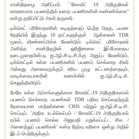
சான்றிதழை அளிப்பார். ``கோவிட் 19 அறிகுறிகள்
காரணமாக பயணத்தில் வராத பயணிகளின் எண்ணிக்கை''
என்று குறிப்பிட்டு அவர் தருவார்.
டிக்கெட் பரிசோதகரின் கடிதத்தைப் பெற்ற பிறகு
, பயண
தேதியில் இருந்து 10 நாட்களுக்குள் ஆன்லைன் TDR
மூலம், விண்ணப்பிக்க வேண்டும். டிக்கெட் பரிசோதகர்
அளித்த சான்றிதழின் ஒரிஜினலை இப்போதைய
நடைமுறையின்படி ஐ.ஆர்.சி.டி.சி.க்கு அனுப்ப வேண்டும்.
டிக்கெட்டில் உள்ள பயணிகளில் பயணம் செல்லாத சிலர்
அல்லது அனைவருக்கும் உரிய முழு கட்டணத்தையும்,
வாடிக்கையாளரின் கணக்கில் ஐ.ஆர்.சி.டி.சி.
செலுத்திவிடும்.
மேலே உள்ள அம்சங்களுக்காக கோவிட்-19 அறிகுறிகளால்
பயணம் செல்லாத பயணிகள்
TDR பதிவு செய்வதற்குத்
தேவையான மாற்றங்களை CRIS மற்றும் ஐ.ஆர்.சி.டி.சி.
செய்யும். `அதிக உடல்வெப்பம் / கோவிட்-19 அறிகுறியால்
ரயில் பயணம் செல்ல அனுமதி மறுக்கப்பட்ட சில /
அனைத்துப் பயணிகள்' என்ற தேர்வு வரிசை ஒன்று அதில்
இடம் பெற்றிருக்கும்.