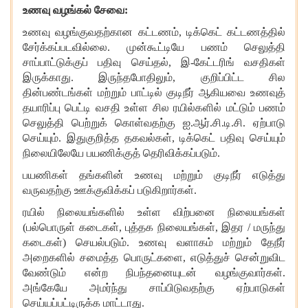
உணவு வழங்கல் சேவை
:
உணவு வழங்குவதற்கான கட்டணம்
, டிக்கெட் கட்டணத்தில்
சேர்க்கப்படவில்லை. முன்கூட்டியே பணம் செலுத்தி
சாப்பாட்டுக்குப் பதிவு செய்தல், இ-கேட்டரிங் வசதிகள்
இருக்காது. இருந்தபோதிலும், குறிப்பிட்ட சில
தின்பண்டங்கள் மற்றும் பாட்டில் குடிநீர் ஆகியவை உணவுத்
தயாரிப்பு பெட்டி வசதி உள்ள சில ரயில்களில் மட்டும் பணம்
செலுத்தி பெற்றுக் கொள்வதற்கு ஐ.ஆர்.சி.டி.சி. ஏற்பாடு
செய்யும். இதுகுறித்த தகவல்கள், டிக்கெட் பதிவு செய்யும்
நிலையிலேயே பயணிக்குத் தெரிவிக்கப்படும்.
பயணிகள் தங்களின் உணவு மற்றும் குடிநீர் எடுத்து
வருவதற்கு ஊக்குவிக்கப் படுகிறார்கள்.
ரயில் நிலையங்களில் உள்ள விற்பனை நிலையங்கள்
(பல்பொருள் கடைகள், புத்தக நிலையங்கள், இதர / மருந்து
கடைகள்) செயல்படும். உணவு வளாகம் மற்றும் தேநீர்
அறைகளில் சமைத்த பொருட்களை, எடுத்துச் சென்றுவிட
வேண்டும் என்ற நிபந்தனையுடன் வழங்குவார்கள்.
அங்கேயே அமர்ந்து சாப்பிடுவதற்கு ஏற்பாடுகள்
செய்யப்பட்டிருக்க மாட்டாது.