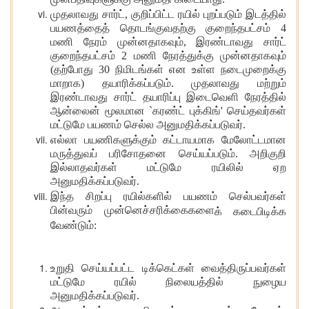
முன்பதிவுகளுக்கு அனுமதி கிடையாது.
முதலாவது சார்ட்
, குறிப்பிட்ட ரயில் புறப்படும் இடத்தில்
பயணத்தைத் தொடங்குவதற்கு குறைந்தபட்சம் 4
மணி நேரம் முன்னதாகவும், இரண்டாவது சார்ட்
குறைந்தபட்சம் 2 மணி நேரத்துக்கு முன்னதாகவும்
(தற்போது 30 நிமிடங்கள் என உள்ள நடைமுறைக்கு
மாறாக) தயாரிக்கப்படும். முதலாவது மற்றும்
இரண்டாவது சார்ட் தயாரிப்பு இடைவெளி நேரத்தில்
ஆன்லைன் மூலமான `கரண்ட் புக்கிங்' செய்தவர்கள்
மட்டுமே பயணம் செல்ல அனுமதிக்கப்படுவர்.
எல்லா பயணிகளுக்கும் கட்டாயமாக மேலோட்டமான
மருத்துவப் பரிசோதனை செய்யப்படும். அறிகுறி
இல்லாதவர்கள் மட்டுமே ரயிலில் ஏற
அனுமதிக்கப்படுவர்.
இந்த சிறப்பு ரயில்களில் பயணம் செல்பவர்கள்
பின்வரும் முன்னெச்சரிக்கைகளை
க் கடைபிடிக்க
வேண்டும்:
உறுதி செய்யப்பட்ட டிக்கெட்கள் வைத்திருப்பவர்கள்
மட்டுமே ரயில் நிலையத்தில் நுழைய
அனுமதிக்கப்படுவர்.