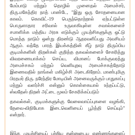
மேம்பாடு
மற்றும்
தொழில்
முனைதல்
அமைச்சர்
,
திரு
.
மகேந்திர
நாத்
பாண்டே
, "
இது
ஒரு
சோதனையான
காலம்
.
கொவிட்
-19
பெருந்தொற்றால்
ஏற்பட்டுள்ள
பொருளாதார
சரிவால்
உருவாகியுள்ள
சவால்களைச்
சமாளிக்க
மத்திய
அரசு
எடுக்கும்
முயற்சிகளுக்கு
ஒட்டு
மொத்த
நாடும்
ஒன்று
திரண்டு
ஆதரவளிப்பது
அவசியம்
ஆகும்
.
வந்தே
பாரத்
இயக்கத்தின்
கீழ்
நாடு
திரும்பிய
குடிமக்களின்
திறன்கள்
குறித்த
தகவல்களைச்
சேகரித்து
விவரணையாக்கம்
செய்ய
,
விமானப்
போக்குவரத்து
அமைச்சகம்
மற்றும்
வெளியுறவு
அமைச்சகத்தோடு
இணைவதில்
நாங்கள்
மகிழ்ச்சி
அடைகிறோம்
.
மாண்புமிகு
பிரதமர்
திரு
.
நரேந்திர
மோடியின்
அனைவருக்கும்
பாதுகாப்பு
மற்றும்
வளர்ச்சி
என்னும்
கொள்கையால்
உந்தப்பட்டு
,
ஸ்வதேஸ்
திறன்
அட்டை
மூலம்
சேகரிக்கப்படும்
தகவல்கள்
,
குடிமக்களுக்கு
வேலைவாய்ப்புகளை
வழங்கி
,
தேவை
-
விநியோக
இடைவெளியைப்
பூர்த்தி
செய்யும்
"
என்றார்
.
இந்த
முயற்சியைப்
பற்றிய
தன்னுடைய
எண்ணங்களைப்