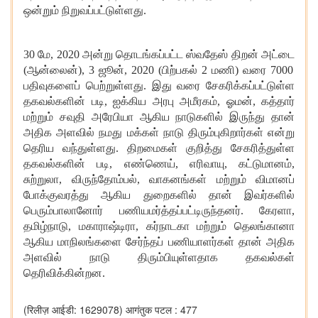
ஒன்றும்
நிறுவப்பட்டுள்ளது
.
30
மே
, 2020
அன்று
தொடங்கப்பட்ட
ஸ்வதேஸ்
திறன்
அட்டை
(
ஆன்லைன்
), 3
ஜூன்
, 2020 (
பிற்பகல்
2
மணி
)
வரை
7000
பதிவுகளைப்
பெற்றுள்ளது
.
இது
வரை
சேகரிக்கப்பட்டுள்ள
தகவல்களின்
படி
,
ஐக்கிய
அரபு
அமீரகம்
,
ஓமன்
,
கத்தார்
மற்றும்
சவுதி
அரேபியா
ஆகிய
நாடுகளில்
இருந்து
தான்
அதிக
அளவில்
நமது
மக்கள்
நாடு
திரும்புகிறார்கள்
என்று
தெரிய
வந்துள்ளது
.
திறமைகள்
குறித்து
சேகரித்துள்ள
தகவல்களின்
படி
,
எண்ணெய்,
எரிவாயு
,
கட்டுமானம்
,
சுற்றுலா,
விருந்தோம்பல்
,
வாகனங்கள்
மற்றும்
விமானப்
போக்குவரத்து
ஆகிய
துறைகளில்
தான்
இவர்களில்
பெரும்பாலானோர்
பணியமர்த்தப்பட்டிருந்தனர்
.
கேரளா
,
தமிழ்நாடு
,
மகாராஷ்டிரா
,
கர்நாடகா
மற்றும்
தெலங்கானா
ஆகிய
மாநிலங்களை
சேர்ந்தப்
பணியாளர்கள்
தான்
அதிக
அளவில்
நாடு
திரும்பியுள்ளதாக
தகவல்கள்
தெரிவிக்கின்றன
.
(रिलीज़ आईडी: 1629078)
आगंतुक पटल : 477