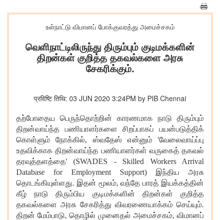
உள்நாட்டு விமானப் போக்குவரத்து அமைச்சகம்
வெளிநாட்டிலிருந்து திரும்பும் குடிமக்களின்
திறன்கள் குறித்த தகவல்களை அரசு
சேகரிக்கும்.
प्रविष्टि तिथि: 03 JUN 2020 3:24PM by PIB Chennai
தற்போதைய
பெருந்தொற்றின்
காரணமாக
நாடு
திரும்பும்
திறன்வாய்ந்த
பணியாளர்களை
சிறப்பாகப்
பயன்படுத்திக்
கொள்ளும்
நோக்கில்
,
ஸ்வதேஸ்
என்னும்
'
வேலைவாய்ப்பு
உதவிக்காக
திறன்வாய்ந்த
பணியாளர்கள்
வருகைத்
தகவல்
தரவுத்தளத்தை
' (SWADES - Skilled Workers Arrival
Database for Employment Support)
இந்திய
அரசு
தொடங்கியுள்ளது
.
இதன்
மூலம்
,
வந்தே
பாரத்
இயக்கத்தின்
கீழ்
நாடு
திரும்பிய
குடிமக்களின்
திறன்கள்
குறித்த
தகவல்களை
அரசு
சேகரித்து
விவரணையாக்கம்
செய்யும்
.
திறன்
மேம்பாடு,
தொழில்
முனைதல்
அமைச்சகம்
,
விமானப்