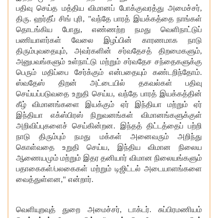
பதிவு
செய்த
மத்திய
விமானப்
போக்குவரத்து
அமைச்சர்
,
திரு
.
ஹர்தீப்
சிங்
புரி
, "
வந்தே
பாரத்
இயக்கத்தை
நாங்கள்
தொடங்கிய
போது
,
எண்ணற்ற
நமது
வெளிநாட்டுப்
பணியாளர்கள்
வேலை
இழப்பின்
காரணமாக
நாடு
திரும்புவதையும்
,
அவர்களின்
சர்வதேசத்
திறமைகளும்
,
அனுபவங்களும்
உள்நாட்டு
மற்றும்
சர்வதேச
சந்தைகளுக்கு
பெரும்
மதிப்பை
சேர்க்கும்
என்பதையும்
கண்டறிந்தோம்
.
ஸ்வதேஸ்
திறன்
அட்டையில்
தகவல்கள்
பதிவு
செய்யப்படுவதை
உறுதி
செய்ய
,
வந்தே
பாரத்
இயக்கத்தின்
கீழ்
விமானங்களை
இயக்கும்
ஏர்
இந்தியா
மற்றும்
ஏர்
இந்தியா
எக்ஸ்பிரஸ்
நிறுவனங்கள்
விமானங்களுக்குள்
அறிவிப்புகளைச்
செய்கின்றன
.
இந்தத்
திட்டத்தைப்
பற்றி
நாடு
திரும்பும்
நமது
மக்கள்
அனைவரும்
அறிந்து
கொள்வதை
உறுதி
செய்ய
,
இந்திய
விமான
நிலைய
ஆணையமும்
மற்றும்
இதர
தனியார்
விமான
நிலையங்களும்
பதாகைகள்
/
பலகைகள்
மற்றும்
டிஜிட்டல்
அடையாளங்களை
வைத்துள்ளன
,"
என்றார்
.
வெளியுறவுத்
துறை
அமைச்சர்
,
டாக்டர்
.
சுப்பிரமணியம்