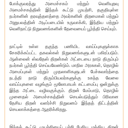
போக்குவரத்து
அமைச்சகம்
மற்றும்
வெளியுறவு
அமைச்சகத்தின்
இந்தக்
கூட்டு
முயற்சி
,
தகுதியுள்ள
நபர்களின்
தரவுத்தளத்தை
அவர்களின்
திறமைகள்
மற்றும்
அனுபவத்தின்
அடிப்படையில்
உருவாக்கி
,
இந்திய
மற்றும்
வெளிநாட்டு
நிறுவனங்களின்
தேவையைப்
பூர்த்தி
செய்யும்
.
நாட்டில்
உள்ள
தகுந்த
பணியிட
வாய்ப்புகளுக்காக
சேகரிக்கப்பட்ட
தகவல்கள்
நிறுவனங்களுடன்
பகிரப்படும்
.
ஆன்லைன்
ஸ்வதேஸ்
திறன்கள்
அட்டையை
நாடு
திரும்பும்
நபர்கள்
பூர்த்தி
செய்யவேண்டும்
.
மாநில
அரசுகள்
,
தொழில்
அமைப்புகள்
மற்றும்
முதலாளிகளுடன்
பேச்சுவார்த்தை
நடத்தி
நாடு
திரும்பியவர்களுக்கு
உகந்த
வேலை
வாய்ப்புகளை
வழங்கும்
மூலோபாயக்
கட்டமைப்பு
ஒன்றுக்கு
இந்த
அட்டை
வழிவகுக்கும்
.
திறன்
மேம்பாடு,
தொழில்
முனைதல்
அமைச்சகத்தின்
செயல்படுத்தும்
பிரிவான
தேசிய
திறன்
வளர்ச்சி
நிறுவனம்
இந்தத்
திட்டத்தின்
செயலாக்கத்தை
ஆதரிக்கிறது
.
இந்தக்
கூட்டு
முயற்சியைப்
பற்றி
பேசிய
மத்திய
திறன்