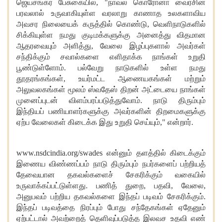
ஜெய்சங்கர்
பேசுகையில்
, "
நாவல்
கொரோனா
வைரசின்
பரவலால்
உருவாகியுள்ள
வரலாறு
காணாத
உலகளாவிய
அவசர
நிலையைக்
கருத்தில்
கொண்டு
,
வெளிநாடுகளில்
சிக்கியுள்ள
நமது
குடிமக்களுக்கு
அனைத்து
விதமான
ஆதரவையும்
அளித்து
,
வேலை
இழப்புகளால்
அவர்கள்
சந்திக்கும்
சவால்களை
எளிதாக்க
நாங்கள்
உறுதி
பூண்டுள்ளோம்
.
பல்வேறு
நாடுகளில்
உள்ள
நமது
தூதரங்கங்கள்
,
உயர்மட்ட
ஆணையகங்கள்
மற்றும்
அலுவலகங்கள்
மூலம்
ஸ்வதேஸ்
திறன்
அட்டையை
நாங்கள்
முனைப்புடன்
விளம்பரப்படுத்துவோம்
.
நாடு
திரும்பும்
இந்தியப்
பணியாளர்களுக்கு
அவர்களின்
திறமைகளுக்கு
ஏற்ப
வேலைகள்
கிடைக்க
இது
உறுதி
செய்யும்
,"
என்றார்
.
www.nsdcindia.org/swades
என்னும்
தளத்தில்
கிடைக்கும்
இணைய
விண்ணப்பம்
நாடு
திரும்பும்
நபர்களைப்
பற்றியத்
தேவையான
தகவல்களைச்
சேகரிக்கும்
வகையில்
உருவாக்கப்பட்டுள்ளது
.
பணித்
துறை
,
பதவி
,
வேலை
,
அனுபவம்
பற்றிய
தகவல்களை
இந்தப்
படிவம்
சேகரிக்கும்
.
இந்தப்
படிவத்தை
நிரப்பும்
போது
சந்தேகங்கள்
ஏதேனும்
ஏற்பட்டால்
அவற்றைத்
தெளிவுப்படுத்த
இலவச
உதவி
எண்