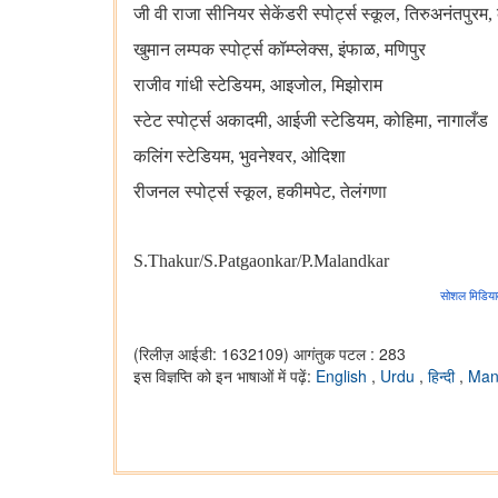
जी वी राजा सीनियर सेकेंडरी स्पोर्ट्स स्कूल
, तिरुअनंतपुरम,
खुमान लम्पक स्पोर्ट्स कॉम्प्लेक्स
, इंफाळ, मणिपुर
राजीव गांधी स्टेडियम
, आइजोल, मिझोराम
स्टेट स्पोर्ट्स अकादमी
, आईजी स्टेडियम, कोहिमा, नागालँड
कलिंग स्टेडियम
, भुवनेश्वर, ओदिशा
रीजनल स्पोर्ट्स स्कूल
, हकीमपेट, तेलंगणा
S.Thakur/S.Patgaonkar/P.Malandkar
सोशल मिडिया
(रिलीज़ आईडी: 1632109)
आगंतुक पटल : 283
इस विज्ञप्ति को इन भाषाओं में पढ़ें:
English
,
Urdu
,
हिन्दी
,
Man