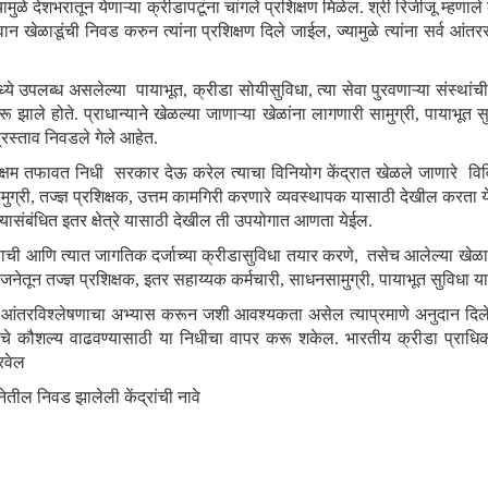
ामुळे देशभरातून येणाऱ्या क्रीडापटूंना चांगले प्रशिक्षण मिळेल. श्री रिजीजू म्हणाले
न खेळाडूंची निवड करुन त्यांना प्रशिक्षण दिले जाईल, ज्यामुळे त्यांना सर्व आंतरराष
ंमध्ये उपलब्ध असलेल्या पायाभूत
, क्रीडा सोयीसुविधा, त्या सेवा पुरवणाऱ्या संस्थांची
झाले होते. प्राधान्याने खेळल्या जाणाऱ्या खेळांना लागणारी सामुग्री, पायाभूत स
्रस्ताव निवडले गेले आहेत.
सक्षम तफावत निधी सरकार देऊ करेल त्याचा विनियोग केंद्रात खेळले जाणारे विव
मुग्री, तज्ज्ञ प्रशिक्षक, उत्तम कामगिरी करणारे व्यवस्थापक यासाठी देखील करता
त्यासंबंधित इतर क्षेत्रे यासाठी देखील ती उपयोगात आणता येईल.
ण्याची आणि त्यात जागतिक दर्जाच्या क्रीडासुविधा तयार करणे, तसेच आलेल्या खेळाड
तून तज्ज्ञ प्रशिक्षक, इतर सहाय्यक कर्मचारी, साधनसामुग्री, पायाभूत सुविधा या
शक आंतरविश्लेषणाचा अभ्यास करून जशी आवश्यकता असेल त्याप्रमाणे अनुदान दिले
ाडूंचे कौशल्य वाढवण्यासाठी या निधीचा वापर करू शकेल. भारतीय क्रीडा प्राधि
ुरवेल
नेतील निवड झालेली केंद्रांची नावे