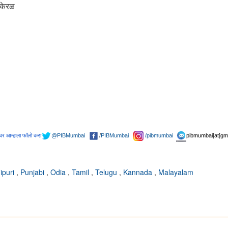
 केरळ
वर आम्हाला फॉलो करा
@PIBMumbai
/
PIBMumbai
/pibmumbai
pibmumbai[at]gm
ipuri
,
Punjabi
,
Odia
,
Tamil
,
Telugu
,
Kannada
,
Malayalam