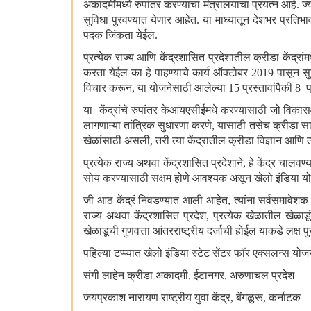
अकादमींमध्ये रुपांतर करण्याचा मंत्रालयाचा प्रयत्न आहे. ज्य
सुविधा पुरवण्यात येणार आहेत. या माध्यातून देशभर प्रतिभावा
पदक जिंकता येईल.
प्रत्येक राज्य आणि केंद्रशासित प्रदेशातील क्रीडा केंद्रा
करता येईल का हे पाहण्याचे कार्य ऑक्टोबर 2019 पासून सुरू 
विचार करून, या योजनेसाठी आलेल्या 15 प्रस्तावांपैकी 8 प
या केंद्रांचे रुपांतर केआयएसीईमधे करण्यासाठी जो विका
लागणाऱ्या तांत्रिक सुधारणा करणे, यासाठी तसेच क्रीडा सा
खेळांसाठी असली, तरी त्या केंद्रातील क्रीडा विज्ञान आणि 
प्रत्येक राज्य अथवा केंद्रशासित प्रदेशाने
, हे केंद्र चालव
सोय करण्यासाठी सक्षम होणे आवश्यक असून खेलो इंडिया योजने
जी आठ केंद्रं निवडण्यात आली आहेत
, त्यांना सर्वसमावे
राज्य अथवा केंद्रशासित प्रदेश, प्रत्येक खेळातील खेळ
खेळाडूची गुणवत्ता आंतरराष्ट्रीय दर्जाची होईल याकडे लक्ष प
पहिल्या टप्प्यात खेलो इंडिया स्टेट सेंटर फॉर एक्सलन्स योज
संगी लाहेन क्रीडा अकादमी
, ईटानगर, अरुणाचल प्रदेश
जयप्रकाश नारायण राष्ट्रीय युवा केंद्र
, बेंगळुरू, कर्नाटक