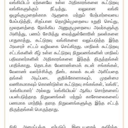
வங்கியிடம்
ஏற்கனவே
உள்ள
அதிகாரங்களை
கூட்டுறவு
வங்கிகளுக்கும்
நீட்டித்து
,
வலுவான
வங்கி
ஒழுங்குமுறைக்காக
ஆளுகை
மற்றும்
மேற்பார்வையை
மேம்படுத்தி
,
சிறப்பான
தொழில்முறையை
உறுதி
செய்து
,
மூலதனத்தை
நோக்கிய
அணுகுமுறையை
அவர்களுக்கு
அளித்து
,
பணம்
சேமித்து
வைத்துள்ளோரின்
நலன்களை
பாதுகாத்து
,
கூட்டுறவு
வங்கிகளை
வலுப்படுத்த
இந்த
அவசரச்
சட்டம்
வழிவகை
செய்கிறது
.
மாநிலக்
கூட்டுறவு
சட்டங்களின்
கீழ்
உள்ள
கூட்டுறவு
நிறுவனங்களின்
மாநிலப்
பதிவாளர்களின்
அதிகாரங்களை
இந்தத்
திருத்தங்கள்
பாதிக்காது
.
தொடக்க
வேளாண்மைக்
கடன்
சங்கங்கள்
,
வேளாண்
வளர்ச்சிக்கு
நீண்ட
காலக்
கடன்
அளிப்பதை
தங்கள்
அடிப்படை
குறிக்கோளாகவும்
,
முதன்மை
வணிகமாகவும்
கொண்டுள்ள
கூட்டுறவு
சங்கங்கள்
, '
வங்கி
',
'
வங்கியாளர்
'
அல்லது
'
வங்கியியல்
'
ஆகிய
சொற்களைப்
பயன்படுத்தாத
நிறுவனங்கள்
மற்றும்
காசோலைகளைப்
பணமாக
மாற்றித்
தராத
நிறுவனங்களுக்கு
இந்த
சட்டத்
திருத்தங்கள்
பொருந்தாது
.
நிதி
அமைப்புக்கு
ஏற்படும்
இடையூறைத்
தவிர்க்க
,