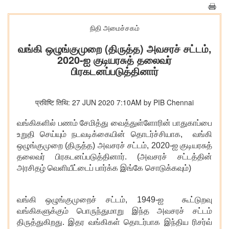
நிதி அமைச்சகம்
வங்கி ஒழுங்குமுறை (திருத்த) அவசரச் சட்டம்,
2020-ஐ குடியரசுத் தலைவர்
பிரகடனப்படுத்தினார்
प्रविष्टि तिथि: 27 JUN 2020 7:10AM by PIB Chennai
வங்கிகளில்
பணம்
சேமித்து
வைத்துள்ளோரின்
பாதுகாப்பை
உறுதி
செய்யும்
நடவடிக்கையின்
தொடர்ச்சியாக
,
வங்கி
ஒழுங்குமுறை
(
திருத்த
)
அவசரச்
சட்டம்
, 2020-
ஐ
குடியரசுத்
தலைவர்
பிரகடனப்படுத்தினார்
. (
அவசரச்
சட்டத்தின்
அரசிதழ்
வெளியீட்டைப்
பார்க்க
இங்கே
சொடுக்கவும்
)
வங்கி
ஒழுங்குமுறைச்
சட்டம்
, 1949-
ஐ
கூட்டுறவு
வங்கிகளுக்கும்
பொருந்துமாறு
இந்த
அவசரச்
சட்டம்
திருத்துகிறது
.
இதர
வங்கிகள்
தொடர்பாக
இந்திய
ரிசர்வ்