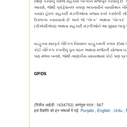
રક્ષણ
કરવાનું
તેમજ
સહકારી
બેન્કોને
મજબૂત
કરવાનું
છે
.
આવશે
,
જેથી
પ્રોફેશનલ
વલણ
અપનાવીને
વ્યવસ્થિત
બેન
કાયદા
હેઠળ
સહકારી
મંડળીઓના
રાજ્ય
સ્તરે
કરાવેલી
નો
ઉપલબ્ધ
કરાવવાનો
છે
અને
જે
‘
બેન્ક
’
અથવા
‘
બેન્કર
’
(
પીએસીએસ
)
અથવા
સહકારી
મંડળીઓને
આ
સુધારા
લાગુ
વટહુકમ
મારફતે
બેન્કિંગ
નિયમન
વટહુકમની
કલમ
45
માં
કોઈ
બેન્કિંગ
કંપનીનું
પુનઃગઠન
અથવા
મર્જરની
યોજના
ઘ
પણ
સંભવ
બનશે
,
જેથી
નાણાંકીય
વ્યવસ્થામાં
કોઈ
પણ
પ્ર
GP/DS
(रिलीज़ आईडी: 1634752)
आगंतुक पटल : 567
इस विज्ञप्ति को इन भाषाओं में पढ़ें:
Punjabi
,
English
,
Urdu
,