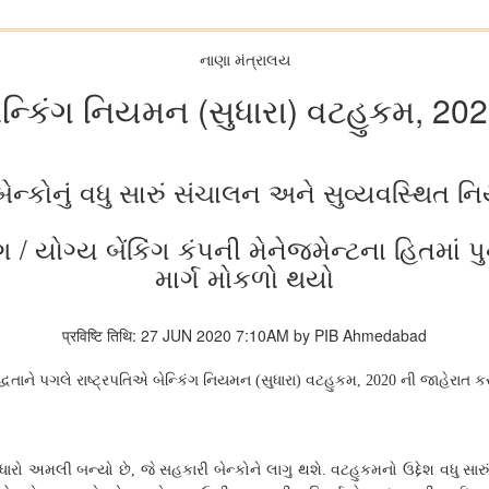
નાણા મંત્રાલય
ેન્કિંગ નિયમન (સુધારા) વટહુકમ, 20
ન્કોનું વધુ સારું સંચાલન અને સુવ્યવસ્થિત ન
ંગ / યોગ્ય બેંકિંગ કંપની મેનેજમેન્ટના હિતમાં
માર્ગ મોકળો થયો
प्रविष्टि तिथि: 27 JUN 2020 7:10AM by PIB Ahmedabad
્ધતાને
પગલે
રાષ્ટ્રપતિએ
બેન્કિંગ
નિયમન
(
સુધારા
)
વટહુકમ
, 2020
ની
જાહેરાત
ક
ધારો
અમલી
બન્યો
છે
,
જે
સહકારી
બેન્કોને
લાગુ
થશે
.
વટહુકમનો
ઉદ્દેશ
વધુ
સારુ