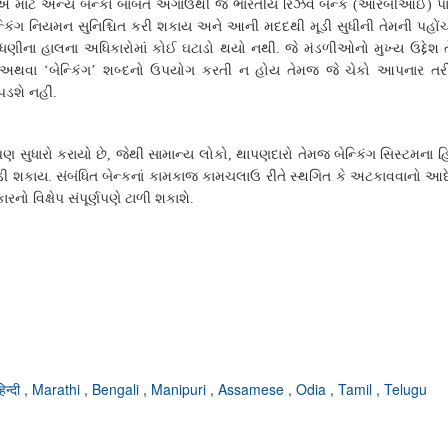
એ
માટે
અન્ય
બેન્કો
બાબતે
અગાઉથી
જ
ભારતીય
રિઝર્વ
બેન્ક
(
આરબીઆઈ
)
પ
્કિંગ
નિયમન
સુનિશ્ચિત
કરી
શકાય
અને
આની
મદદથી
મૂડી
સુધીની
તેમની
પહોં
ંધણીના
હાલના
અધિકારોમાં
કોઈ
ઘટાડો
થયો
નથી
.
જે
મંડળીઓનો
મુખ્ય
ઉદ્દેશ
અથવા
‘
બેન્કિંગ
’
શબ્દનો
ઉપયોગ
કરતી
ન
હોય
તેમજ
જે
ચેકો
આપનાર
તર
પડશે
નહીં
.
પણ
સુધારો
કરાયો
છે
,
જેથી
સામાન્ય
લોકો
,
થાપણદારો
તેમજ
બેન્કિંગ
સિસ્ટમના
હ
ડી
શકાય
.
સંબંધિત
બેન્કનાં
કામકાજ
કામચલાઉ
રીતે
સ્થગિત
કે
અટકાવવાનો
આદ
કારનો
વિક્ષેપ
સંપૂર્ણપણે
ટાળી
શકાશે
.
हिन्दी
,
Marathi
,
Bengali
,
Manipuri
,
Assamese
,
Odia
,
Tamil
,
Telugu