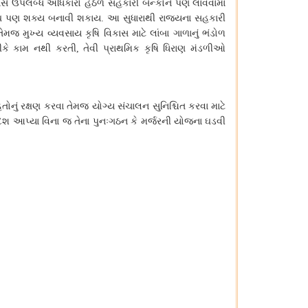
ાસે
ઉપલબ્ધ
અધિકારો
હેઠળ
સહકારી
બેન્કોને
પણ
લાવવામાં
ચ
પણ
શક્ય
બનાવી
શકાય
.
આ
સુધારાથી
રાજ્યના
સહકારી
તેમજ
મુખ્ય
વ્યવસાય
કૃષિ
વિકાસ
માટે
લાંબા
ગાળાનું
ભંડોળ
ીકે
કામ
નથી
કરતી
,
તેવી
પ્રાથમિક
કૃષિ
ધિરાણ
મંડળીઓ
િતોનું
રક્ષણ
કરવા
તેમજ
યોગ્ય
સંચાલન
સુનિશ્ચિત
કરવા
માટે
ેશ
આપ્યા
વિના
જ
તેના
પુનઃગઠન
કે
મર્જરની
યોજના
ઘડવી