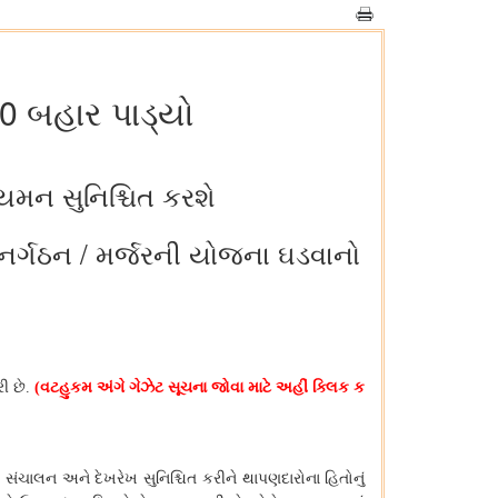
20 બહાર પાડ્યો
િયમન સુનિશ્ચિત કરશે
 પુનર્ગઠન / મર્જરની યોજના ઘડવાનો
રી
છે
.
(
વટહુકમ
અંગે
ગેઝેટ
સૂચના
જોવા
માટે
અહીં
ક્લિક
ક
ં
સંચાલન
અને
દેખરેખ
સુનિશ્ચિત
કરીને
થાપણદારોના
હિતોનું