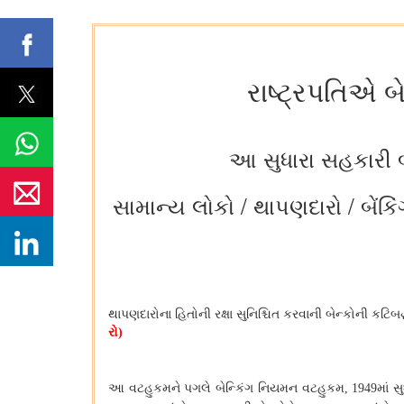
રાષ્ટ્રપતિએ બ
આ સુધારા સહકારી બે
સામાન્ય લોકો / થાપણદારો / બેંકિ
થાપણદારોના
હિતોની
રક્ષા
સુનિશ્ચિત
કરવાની
બેન્કોની
કટિબદ
રો
)
આ
વટહુકમને
પગલે
બેન્કિંગ
નિયમન
વટહુકમ
, 1949
માં
સુ