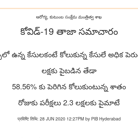
ఆరోగ్య, కుటుంబ సంక్షేమ‌ మంత్రిత్వ శాఖ
కోవిడ్-19 తాజా సమాచారం
్సలో ఉన్న కేసులకంటే కోలుకున్న కేసులే అధిక పె
లక్షకు పైబడిన తేడా
58.56% కు పెరిగిన కోలుకుంటున్న శాతం
రోజుకు పరీక్షలు 2.3 లక్షలకు పైమాటే
प्रविष्टि तिथि: 28 JUN 2020 12:27PM by PIB Hyderabad