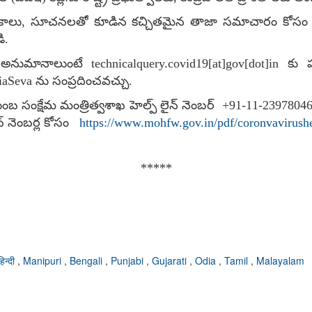
కాలు
,
సూచనలతో కూడిన కచ్చితమైన తాజా సమాచారం కోసం క
ి.
ైన అనుమానాలుంటే
technicalquery.covid
19
[at]gov[dot]in
కు 
iaSeva
ను సంప్రదించవచ్చు.
ంబ సంక్షేమ మంత్రిత్వశాఖ హెల్ప్ లైన్ నెంబర్ +91-11-23978046 
ైన్ నెంబర్ల కోసం
https://www.mohfw.gov.in/pdf/coronvavirush
*****
हिन्दी
,
Manipuri
,
Bengali
,
Punjabi
,
Gujarati
,
Odia
,
Tamil
,
Malayalam