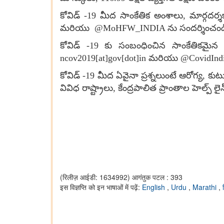
కోవిడ్ -19 మీద సాంకేతిక అంశాలు
,
మార్గదర్శ
మరియు
@MoHFW_INDIA
ను సందర్శించండ
కోవిడ్ -19 కు సంబంధించిన సాంకేతికమ
ncov
2019
[at]gov[dot]in
మరియు
@CovidInd
కోవిడ్ -19 మీద ఏవైనా ప్రశ్నలుంటే ఆరోగ్య
,
కుటు
వివిధ రాష్ట్రాలు
,
కేంద్రపాలిత ప్రాంతాల హెల్ప్ ల
(रिलीज़ आईडी: 1634992)
आगंतुक पटल : 393
इस विज्ञप्ति को इन भाषाओं में पढ़ें:
English
,
Urdu
,
Marathi
,