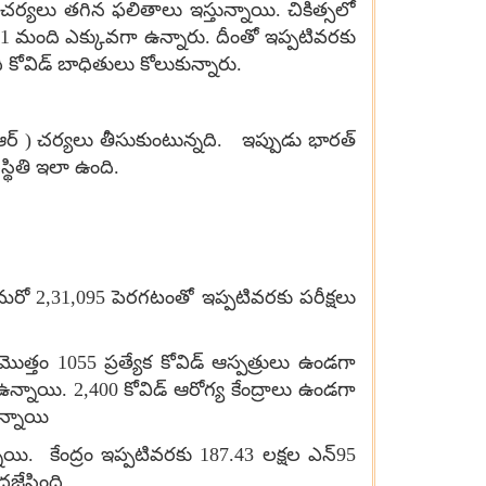
ర్యలు తగిన ఫలితాలు ఇస్తున్నాయి. చికిత్సలో
,661 మంది ఎక్కువగా ఉన్నారు. దీంతో ఇప్పటివరకు
కోవిడ్ బాధితులు కోలుకున్నారు.
 ఆర్ ) చర్యలు తీసుకుంటున్నది. ఇప్పుడు భారత్
స్థితి ఇలా ఉంది.
్ మరో 2,31,095 పెరగటంతో ఇప్పటివరకు పరీక్షలు
తం 1055 ప్రత్యేక కోవిడ్ ఆస్పత్రులు ఉండగా
న్నాయి. 2,400 కోవిడ్ ఆరోగ్య కేంద్రాలు ఉండగా
న్నాయి
ాయి. కేంద్రం ఇప్పటివరకు 187.43 లక్షల ఎన్95
దజేసింది.