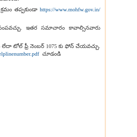
్రమం తప్పకుండా
https://www.mohfw.gov.in/
పంపవచ్చు. ఇతర సమాచారం కావాల్సినవారు
లేదా టోల్ ఫ్రీ నెంబర్ 1075 కు ఫోన్ చేయవచ్చు.
elplinenumber.pdf
చూడండి