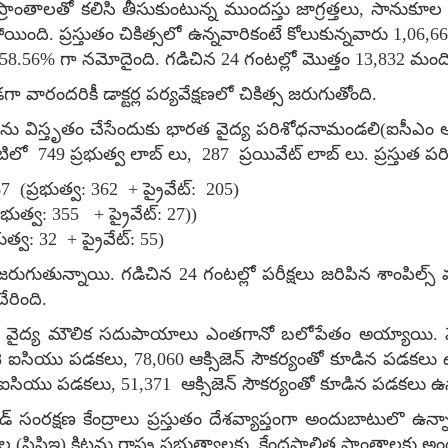
ప్రాంతాలతో కలిసి తీసుకుంటున్న ముందస్తు జాగ్రత్తలు
,
సానుకూల చ
ోయింది. ప్రస్తుతం చికిత్సలో ఉన్నవారికంటే కోలుకున్నవారు 1,06
58.56% గా నమోదైంది. గడిచిన 24 గంటల్లో మొత్తం 13,832 మంది 
 వారందరికీ డాక్టర్ల పర్యవేక్షణలో చికిత్స జరుగుతోంది.
 వర్క్ ను విస్తృతం చేసేందుకు భారత వైద్య పరిశోధనామండలి(ఐసీఎం
టిలో 749 ప్రభుత్వ లాబ్ లు
,
287 ప్రయివేట్ లాబ్ లు. ప్రస్తుత పరి
7 (ప్రభుత్వ: 362 + ప్రైవేట్: 205)
్రభుత్వ: 355 + ప్రైవేట్: 27))
ుత్వ: 32 + ప్రైవేట్: 55)
ు జరుగుతున్నాయి. గడిచిన 24 గంటల్లో పరీక్షలు జరిపిన శాంపిల్స
ేరింది.
చిన వైద్య మౌలిక సదుపాయాలు ఎంతగానో బలోపేతం అయ్యాయి. మొత్
8 ఐసియు పడకలు
,
78,060 ఆక్సిజెన్ సౌకర్యంతో కూడిన పడకలు ఉ
 ఐసియు పడకలు
,
51,371 ఆక్సిజెన్ సౌకర్యంతో కూడిన పడకలు ఉ
సంరక్షణ కేంద్రాలు ప్రస్తుతం దేశవ్యాప్తంగా అందుబాటులొ ఉన్న
 (పిపిఇ) కిట్లను రాష్ట్ర ప్రభుత్వాలకు
,
కేంద్రపాలిత ప్రాంతాలకు అం