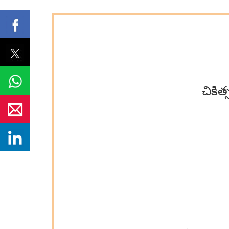
చికిత