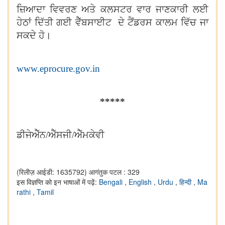
ਜ਼ਿਆਦਾ ਵਿਵਰਣ ਅਤੇ ਕਲਸਟਰ ਵਾਰ ਜਾਣਕਾਰੀ ਲਈ
ਹੇਠਾਂ ਦਿੱਤੀ ਗਈ ਵੈੱਬਸਾਈਟ ਦੇ ਟੈਂਡਰਸ ਕਾਲਮ ਵਿੱਚ ਜਾ
ਸਕਦੇ ਹੋ।
www.eprocure.gov.in
*****
ਡੀਜੇਐੱਨ/
ਐੱਸਜੀ/ਐੱਮਕੇਵੀ
(रिलीज़ आईडी: 1635792)
आगंतुक पटल : 329
इस विज्ञप्ति को इन भाषाओं में पढ़ें:
Bengali
,
English
,
Urdu
,
हिन्दी
,
Ma
rathi
,
Tamil