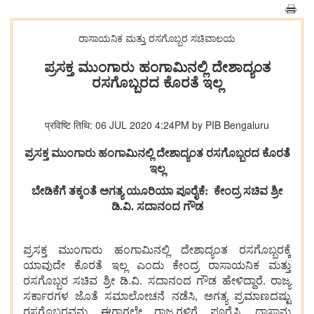
ರಾಸಾಯನಿಕ ಮತ್ತು ರಸಗೊಬ್ಬರ ಸಚಿವಾಲಯ
ಪ್ರಸಕ್ತ ಮುಂಗಾರು ಹಂಗಾಮಿನಲ್ಲಿ ದೇಶಾದ್ಯಂತ
ರಸಗೊಬ್ಬರದ ಕೊರತೆ ಇಲ್ಲ
प्रविष्टि तिथि: 06 JUL 2020 4:24PM by PIB Bengaluru
ಪ್ರಸಕ್ತ
ಮುಂಗಾರು
ಹಂಗಾಮಿನಲ್ಲಿ
ದೇಶಾದ್ಯಂತ
ರಸಗೊಬ್ಬರದ
ಕೊರತೆ
ಇಲ್ಲ
ಬೇಡಿಕೆಗೆ
ತಕ್ಕಂತೆ
ಅಗತ್ಯ
ಯೂರಿಯಾ
ಪೂರೈಕೆ
:
ಕೇಂದ್ರ
ಸಚಿವ
ಶ್ರೀ
ಡಿ
.
ವಿ
.
ಸದಾನಂದ
ಗೌಡ
ಪ್ರಸಕ್ತ
ಮುಂಗಾರು
ಹಂಗಾಮಿನಲ್ಲಿ
ದೇಶಾದ್ಯಂತ
ರಸಗೊಬ್ಬರಕ್ಕೆ
ಯಾವುದೇ
ಕೊರತೆ
ಇಲ್ಲ
ಎಂದು
ಕೇಂದ್ರ
ರಾಸಾಯನಿಕ
ಮತ್ತು
ರಸಗೊಬ್ಬರ
ಸಚಿವ
ಶ್ರೀ
ಡಿ
.
ವಿ
.
ಸದಾನಂದ
ಗೌಡ
ಹೇಳಿದ್ದಾರೆ
.
ರಾಜ್ಯ
ಸರ್ಕಾರಗಳ
ಜೊತೆ
ಸಮಾಲೋಚನೆ
ನಡೆಸಿ
,
ಅಗತ್ಯ
ಪ್ರಮಾಣದಷ್ಟು
ರಸಗೊಬ್ಬರವನ್ನು
ಈಗಾಗಲೇ
ರಾಜ್ಯಗಳಿಗೆ
ಪೂರೈಸಿ
,
ದಾಸ್ತಾನು