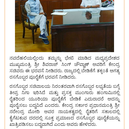
ನವದೆಹಲಿಯಲ್ಲಿಂದು
ತಮ್ಮನ್ನು
ಭೇಟಿ
ಮಾಡಿದ
ಮಧ್ಯಪ್ರದೇಶದ
ಮುಖ್ಯಮಂತ್ರಿ
ಶ್ರೀ
ಶಿವರಾಜ್
ಸಿಂಗ್
ಚೌವ್ಹಾಣ್
ಅವರಿಗೆ
ಕೇಂದ್ರ
ಸಚಿವರು
ಈ
ಭರವಸೆ
ನೀಡಿದರು
.
ರಾಜ್ಯದಲ್ಲಿ
ಬೇಡಿಕೆಗೆ
ತಕ್ಕಂತೆ
ಅಗತ್ಯ
ರಸಗೊಬ್ಬರ
ಪೂರೈಕೆಗೆ
ಭರವಸೆ
ನೀಡಿದರು
.
ರಸಗೊಬ್ಬರ
ಸಚಿವಾಲಯ
ನಿರಂತರವಾಗಿ
ರಸಗೊಬ್ಬರ
ಲಭ್ಯತೆಯ
ಬಗ್ಗೆ
ತೀವ್ರ
ನಿಗಾ
ಇರಿಸಿದೆ
ಮತ್ತು
ಪ್ರಸಕ್ತ
ಮುಂಗಾರು
ಹಂಗಾಮಿನಲ್ಲಿ
ರೈತರಿಂದ
ಯೂರಿಯಾ
ಪೂರೈಕೆಗೆ
ಬೇಡಿಕೆ
ಎದುರಾದರೆ
ಅದನ್ನು
ಪೂರೈಸಲು
ಬದ್ಧವಿದೆ
ಎಂದರು
.
ಕೇಂದ್ರ
ಸರ್ಕಾರ
ಪ್ರಧಾನಮಂತ್ರಿ
ಶ್ರೀ
ನರೇಂದ್ರ
ಮೋದಿ
ಅವರ
ನಾಯಕತ್ವದಲ್ಲಿ
ರೈತರಿಗೆ
ಸಕಾಲದಲ್ಲಿ
ಕೈಗೆಟಕುವ
ದರದಲ್ಲಿ
ಸೂಕ್ತ
ಪ್ರಮಾಣದ
ರಸಗೊಬ್ಬರ
ಪೂರೈಕೆಯನ್ನು
ಖಾತ್ರಿಪಡಿಸಲು
ಬದ್ಧವಾಗಿದೆ
ಎಂದು
ಅವರು
ಹೇಳಿದರು
.