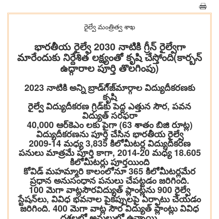
రైల్వే మంత్రిత్వ శాఖ
భార‌తీయ‌ రైల్వే 2030 నాటికి గ్రీన్ రైల్వేగా
మారేందుకు నిర్దేశిత‌ ల‌క్ష్యంతో కృషి చేస్తోంది(కార్బ‌న్
ఉద్గారాల‌ పూర్తి తొల‌గింపు)
2023 నాటికి అన్ని బ్రాడ్‌గే్జ్‌మార్గాల విద్యుదీక‌ర‌ణ‌కు
కృషి
రైల్వే విద్యుదీక‌ర‌ణ గ్రిడ్‌కు పెద్ద ఎత్తున సౌర‌, ప‌వ‌న
విద్యుత్ స‌ర‌ఫ‌రా
40,000 ఆర్‌కెఎం లకు పైగా (63 శాతం బిజి రూట్ల)
విద్యుదీక‌ర‌ణ‌ను పూర్తి చేసిన భార‌తీయ రైల్వే
2009-14 మ‌ధ్య 3,835 కిలోమీట‌ర్ల విద్యుదీక‌ర‌ణ
ప‌నులు మాత్ర‌మే పూర్తి కాగా, 2014-20 మ‌ధ్య‌ 18.605
కిలోమీట‌ర్లు పూర్త‌యింది
కోవిడ్ మ‌హమ్మారి కాలంలోనూ 365 కిలోమీట‌ర్ల‌మేర
ప్ర‌ధాన అనుసంధాన ప‌నులు చేప‌ట్ట‌డం జ‌రిగింది.
100 మెగా వాట్ల‌సౌర‌విద్యుత్ ప్లాంట్ల‌ను 900 రైల్వే
స్టేష‌న్‌లు, వివిధ భ‌వ‌నాల పైక‌ప్పుల‌పై ఏర్పాటు చేయ‌డం
జ‌రిగింది. 400 మెగా వాట్ల సౌర విద్యుత్ ప్లాంట్లు వివిధ
ద‌శ‌ల‌లో అమ‌లులో ఉన్నాయి.