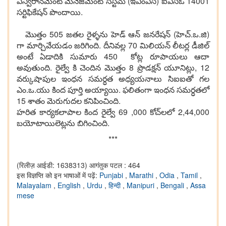
ఎన్విరాన్‌మెంట్ మేనేజ్‌మెంట్ సిస్ట‌మ్ (ఇఎంఎస్‌) ఐఎస్ఒ 14001
స‌ర్టిఫికేష‌న్ పొందాయి.
మొత్తం 505 జ‌త‌ల రైళ్ళ‌ను హెడ్ ఆన్ జ‌న‌రేష‌న్ (హెచ్‌.ఒ.జి)
గా మార్చివేయ‌డం జ‌రిగింది. దీనివ‌ల్ల 70 మిలియ‌న్ లీట‌ర్ల డీజిల్
అంటే ఏడాదికి సుమారు 450 కోట్ల రూపాయ‌లు ఆదా
అవుతుంది. రైల్వే కి చెందిన మొత్తం 8 ప్రొడ‌క్ష‌న్ యూనిట్లు, 12
వ‌ర్కుషాపుల ఇంధ‌న స‌మ‌ర్ధ‌త అధ్య‌య‌నాలు సిఐఐతో గ‌ల
ఎం.ఒ.యు కింద పూర్తి అయ్యాయి. ఫ‌లితంగా ఇంధ‌న స‌మ‌ర్ధ‌త‌లో
15 శాతం మెరుగుద‌ల క‌నిపించింది.
హ‌రిత కార్య‌క‌లాపాల కింద రైల్వే 69 ,000 కోచ్‌ల‌లో 2,44,000
బ‌యోటాయిలెట్ల‌ను బిగించింది.
***
(रिलीज़ आईडी: 1638313)
आगंतुक पटल : 464
इस विज्ञप्ति को इन भाषाओं में पढ़ें:
Punjabi
,
Marathi
,
Odia
,
Tamil
,
Malayalam
,
English
,
Urdu
,
हिन्दी
,
Manipuri
,
Bengali
,
Assa
mese