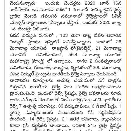
చేయ‌నున్నారు. ఇందుకు టెండ‌ర్ల‌ను 2020 జూన్ 16న
జారీచేశారు. ఇక మూడ‌వ ద‌శ‌లో 1 గిగావాట్ సామ‌ర్ధ్యానికి రైల్వే
ట్రాక్‌ల వెంబ‌డి డ‌వ‌ల‌ప‌ర్ న‌మూనాలో రైల్వేప్లాట్ల‌లో ఓపెన్
యాక్సెస్ రాష్ట్రాల‌ల‌లో ఏర్పాటు చేస్తారు. ఇందుకు 2020 జూలై
1న టెండ‌ర్లు పిలిచారు.
ప‌వ‌న విద్యుత్ రంగంలో , 103 మెగా వాట్ల ప‌వ‌న ఆధారిత
విద్యుత్ ప్లాంట్లు ఇప్ప‌టికే ప‌నిచేస్తున్నాయి. ఇందులో 26
మెగావాట్ల యూనిట్ రాజ‌స్థాన్ లో(జైసల్మేర్‌), 21 మెగావాట్ల
యూనిట్ త‌మిళ‌నాడులో, 56.4 మెగావాట్ల యూనిట్‌
మ‌హారాష్ట్ర (సాంగ్లి) లో ఉన్నాయి. రాగ‌ల 2 సంవత్స‌రాల‌లో
త‌మిళ‌నాడు, గుజ‌రాత్‌, రాజ‌స్థాన్‌, క‌ర్ణాట‌క‌ల‌లో 200 మెగా వాట్ల
ప‌వ‌న విద్యుత్ ప్లాంట్ల‌ను భార‌తీయ రైల్వే ఏర్పాటు చేయ‌నుంది.
వాతావ‌ర‌ణ మార్పులను అదుపు చేయ‌డంలో త‌న పాత్ర‌ను
గుర్తించిన భార‌తీయ రైల్వే ప‌లు హ‌రిత కార్య‌క‌లాపాల‌ను
ప్రారంభించింది. ఇందులో రైల్వే స్టేష‌న్లు, రైల్వే భ‌వ‌నాల‌ను నూరు
శాతం ఎల్‌.ఇ.డి వెలుగుల‌తో నింపే కార్య‌క్ర‌మం ఒక‌టి. భార‌తీయ
రైల్వే 7 ఉత్ప‌త్తి యూనిట్లు, 39 వ‌ర్కుషాపులు, 6 డీజిల్ షెడ్లు, 1
స్టోర్సు డిపార్టెమంటుకు సిఐఐఐనుంచి గ్రీన్ స‌ర్టిఫికేష‌న్‌ను
పొందింది. 14 రైల్వే స్టేష‌న్లు, 21 ఇత‌ర భ‌వ‌నాలు, క్యాంప‌స్‌లు
కూడా గ్రీన్ స‌ర్టిఫికేట్ పొందాయి. ఇదికాక 215 రైల్వే స్టేష‌న్లు