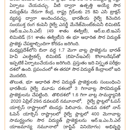
ఏర్పాటు చేయ‌వ‌చ్చు. వీటి ద్వారా ఉత్ప‌త్తి అయ్యే సౌర
విద్యుత్‌ను నేరుగా కేంద్ర‌, రాష్ట్ర గ్రిడ్‌ల‌కు 25 కెవి ఎసి ట్రాక్ష‌న్
వ్య‌వ‌స్థ ద్వారా అందించ‌వ‌చ్చు. భార‌తీయ రైల్వే కిచెందిన
సంయుక్త రంగ కంపెనీ రైల్వే ఎన‌ర్జీ మేనేజ్‌మెంట్‌కంపెనీ లిమిటెడ్
(ఆర్‌.ఇ.ఎం.సి.ఎల్‌) (49 శాతం ఈక్విటీ), ఆర్‌.ఐ.టి.ఇఎస్
లిమిటెడ్ (51 శాతం ఈక్విటీ)ని ఈ భూ ఆధారిత సౌర విద్యుత్
ప్రాజెక్టు చేపట్టాల్సిందిగా కోర‌డం జ‌రిగింది.
మ‌ధ్య‌ప్ర‌దేశ్‌లోని బినా వ‌ద్ద 1.7 మెగా వాట్ల ప్రాజెక్టును భార‌త్
హెవీ ఎల‌క్ట్రిక‌ల్స్ లిమిటెడ్ (బిహెచ్ఇఎల్‌) కొలాబ‌రేష‌న్‌తో
ఇప్ప‌టికే ఏర్పాటుచేయ‌డం జ‌రిగింది. ప్ర‌స్తుతం ఇది విస్తృత ప‌రీక్ష‌ల
ద‌శ‌లో ఉంది. ప్ర‌పంచంలో ఈ త‌ర‌హా సౌర విద్యుత్ కేంద్రాల‌లో ఇది
మొద‌టిది.
తొలుత‌, భూ ఆధారిత సౌర విద్యుత్ ప్రాజెక్టులకు సంబంధించి
భార‌తీయ రైల్వే మూడు ద‌శ‌ల‌లో 3 గిగావాట్ల సౌర‌విద్యుత్
ప్రాజెక్టుల‌ను చేప‌ట్టింది. తొలిద‌శ‌లో 1.6 గిగా వాట్ల సామ‌ర్ధ్యానికి
2020 ఏప్రిల్ 29న డ‌వ‌ల‌ప‌ర్ న‌మూనాలో, రైల్వే ప్లాట్ల‌లో ఓప‌న్
యాక్సస్ రాష్ట్రాల‌లో టెండ‌ర్లు పిలిచారు. రెండ‌వ ద‌శలో నాన్
ఓపెన్ యాక్సెస్ రాష్ట్రాల‌లో రైల్వే ప్లాట్ల‌లో 400 మెగావాట్ల
సామ‌ర్ద్యంగ‌ల సౌర విద్యుత్ ప్రాజెక్టుల‌ను ఆర్‌.ఇ.ఎం.సి.ఎల్
యాజ‌మాన్య న‌మూనాలో (కాప్టివ్ వినియోగం) అభివృద్ది