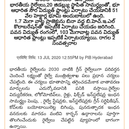
భార‌తీయ రైల్వేలు,20 జిడ‌బ్ల్యు స్థాపిత సామ‌ర్ధ్యంతో, భూ
ఆధారిత సౌర విద్యుత్ ప్లాంట్లు ఏర్పాటు చేయ‌డానికి 51
వేల హెక్టార్ల భూమి అందుబాటులో ఉంది.
1.7 మెగా వాట్ల ప్రాజెక్టును బినా వ‌ద్ద బి.హెచ్‌.ఇ.ఎల్
కొలాబ‌రేష‌న్‌తో ఇప్ప‌టికే ఏర్పాటు చేయ‌డం జరిగింది.
ప‌వ‌న విద్యుత్ రంగంలో, 103 మెగావాట్ల ప‌వ‌న విద్యుత్
ఆధారిత ప్లాంట్లు ఇప్ప‌టికే ఏర్పాట‌య్యాయి. రాగ‌ల 2
సంవ‌త్స‌రాల
प्रविष्टि तिथि: 13 JUL 2020 12:55PM by PIB Hyderabad
భార‌తీయ రైల్వేల‌ను 2030 నాటికి గ్రీన్ రైల్వేలుగా ప‌రివ‌ర్త‌న
చెందించే ల‌క్ష్యంతో రైల్వే మంత్రిత్వ‌శాఖ‌ ప‌లు ప్ర‌ధాన చ‌ర్య‌లు
చేప‌ట్టింది. ఈ చ‌ర్య‌లు భూతాపాన్ని త‌గ్గించ‌డ‌మేకాక వాతావ‌ర‌ణ
మార్పుల‌ను ఎదుర్కోవ‌డానికి ప‌నికి వ‌స్తాయి.రైల్వేల
విద్యుదీక‌ర‌ణ‌, లోకోమోటివ్‌లు, రైళ్లు, ఫిక్స్‌డ్ ఇన్‌స్ట‌లేష‌న్ల ఇంధ‌న
సామర్ధ్యం పెంపు, , రైల్వే స్టేష‌న్ల‌కు, ఇన్‌స్ట‌లేష‌న్ల‌కు గ్రీన్ స‌ర్టిఫికేష‌న్‌,
కోచ్‌ల‌కు బ‌యోటాయిలెట్ల బిగింపు, పున‌రుత్పాద‌క ఇంధ‌న
వ‌న‌రుల‌కు మార‌డం వంటివి కార్బ‌న్ ఉద్గారాల‌ను పూర్తిగా
తొల‌గించేందుకు రైల్వేలు చేప‌ట్టిన వ్యూహంలో భాగంగా
ఉన్నాయి.