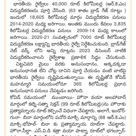
భార‌తీయ రైల్వేలు 40,000 రూట్ కిలోమీట‌ర్ల (ఆర్‌.కె.ఎం)
విద్యుదీక‌ర‌ణ‌ను పూర్తి చేసింది. (63 శాతం బ్రాడ్ గేజ్ రూట్లు )
ఇందులో 18,605 కిలోమీట‌ర్ల మార్గం విద్యుదీక‌ర‌ణ ప‌నులు
2014-2020 మ‌ధ్య జ‌రిగాయి. అంత‌కు ముందు కేవ‌లం 3,835
కిలోమీట‌ర్ల విద్యుదీక‌ర‌ణ ప‌నులు 2009-14 మ‌ధ్య కాలంలో
జ‌రిగాయి. 2020-21 సంవ‌త్స‌రంలో 7000 రూట్ కిలోమీట‌ర్ల
విద్యుదీక‌ర‌ణ ల‌క్ష్యాన్ని భార‌తీయ రైల్వే నిర్దేశించుకుంది. బ్రాడ్‌గేజ్
నెట్ వ‌ర్క్ లోని అన్ని రూట్లను 2023 డిసెంబ‌ర్ నాటికి
విద్యుదీక‌రించాల‌ని రైల్వేశాఖ‌ ప్ర‌ణాళిక సిద్ధం చేసుకుంది.
చిట్ట‌చివ‌రి మైలు వ‌రకు అనుసంధానం, అక్క‌డ‌క్క‌డా
అనుసంధాన‌త లేని చోట్ల దానిని పూర్తి చేయ‌డం వంటి వాటిపై
భార‌తీయ రైల్వేలు దృష్టిపెడుతున్నాయి. ఈ దృష్టితోనే కోవిడ్
మ‌హ‌మ్మారి స‌మ‌యంలోనూ 365 కిలోమీట‌ర్ల ప్ర‌ధాన
అనుసంధాన ప‌నులు చేప‌ట్ట‌డం జ‌రిగింది.
కోవిడ్ స‌మ‌యంలో ముంబాయి- హౌరా వ‌యా అల‌హాబాద్
మార్గంలో క‌ట్ని-స‌త్నా సెక్ష‌న్ (99 రూట్ కిలోమీట‌ర్లు)ను హౌరాకు
ప్ర‌త్యామ్నాయ రూట్ క‌ల్పించే విధంగా చేప‌ట్టారు. అలాగే, ఇండోర్‌-
గునా- బినా మార్గంలోని ప‌చోరె-మాక్సి మార్గాన్ని (88 ఆర్‌.కె.ఎం)
మాక్సి-భోపాల్- బినా కు ప్ర‌త్యామ్నాయ రూట్‌గా చేప‌ట్టారు.
హౌరా,సీల్దా- ఎస్.వి.డి క‌త్రా వ‌యా పాట్నా రూట్‌లో భ‌గ‌ల్పూర్‌-