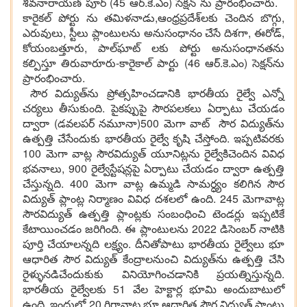
శివ‌నారాయ‌ణ్ పూర్ (45 ఆర్‌.కె.ఎం) సెక్ష‌న్ ను ప్రారంభించారు.
కారైక‌ల్ పోర్టు ను త‌మిళ‌నాడు,ఆంధ్ర‌ప్రదేశ్‌ల‌కు చెందిన‌ బొగ్గు,
ఎరువులు, స్టీలు ప్లాంటుల‌ను అనుసంధానం చేసే దిశ‌గా, ఈరోడ్‌,
కోయంబ‌త్తూరు, పాల్‌ఘాట్ ల‌కు పోర్టు అనుసంధాన‌త‌ను
క‌ల్పిస్తూ తిరువారూరు-కారైకాల్ పార్టు (46 ఆర్‌.కె.ఎం) సెక్ష‌న్‌ను
ప్రారంభించారు.
సౌర విద్యుత్‌ను ప్రోత్స‌హించ‌డానికి భార‌తీయ రైల్వే ఎన్నో
చ‌ర్య‌లు తీసుకుంది. పైక‌ప్పుపై సౌర‌ప‌ల‌క‌లు ఏర్పాటు చేయ‌డం
ద్వారా (డ‌వ‌ల‌ప‌ర్ న‌మూనా)500 మెగా వాట్ సౌర విద్యుత్‌ను
ఉత్పత్తి చేసేందుకు భార‌తీయ రైల్వే కృషి చేస్తోంది. ఇప్ప‌టివ‌ర‌కు
100 మెగా వాట్ల సౌర‌విద్యుత్ యూనిట్ల‌ను రైల్వేకిచెందిన వివిధ
భ‌వ‌నాలు, 900 రైల్వేస్టేష‌న్ల‌పై ఏర్పాటు చేయ‌డం ద్వారా ఉత్ప‌త్తి
చేస్తున్న‌ది. 400 మెగా వాట్ల ఉమ్మ‌డి సామ‌ర్ధ్యం క‌లిగిన సౌర
విద్యుత్ ప్లాంట్ల నిర్మాణం వివిధ ద‌శ‌ల‌లో ఉంది. 245 మెగావాట్ల
సౌర‌విద్యుత్ ఉత్ప‌త్తి ప్లాంట్ల‌కు సంబంధించి టెండ‌ర్లు ఇప్ప‌టికే
కేటాయించ‌డం జ‌రిగింది. ఈ ప్లాంటుల‌ను 2022 డిసెంబ‌ర్ నాటికి
పూర్తి చేయాల‌న్న‌ది ల‌క్ష్యం. దీనితోపాటు భార‌తీయ రైల్వేలు భూ
ఆధారిత సౌర విద్యుత్ కేంద్రాల‌నుంచి విద్యుత్‌ను ఉత్ప‌త్తి చేసి
రైళ్ళున‌డిచేందుకుకు వినియోగించడానికి ప్రయ‌త్నిస్తున్న‌ది.
భార‌తీయ రైల్వేల‌కు 51 వేల హెక్టార్ల భూమి అందుబాటులో
ఉంది. ఇందులో 20 గిగావాట్ల భూ ఆధారిత సౌర విద్యుత్ ప్లాంట్లు