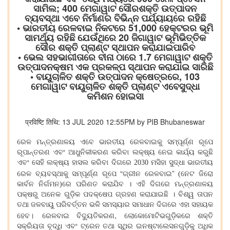
ସାମିଲ; 400 ମେଗାୱାଟ ସୌରଶକ୍ତି ଉତ୍ପାଦନ
ବ୍ୟବସ୍ଥା ଏବେ ନିର୍ମାଣର ବିଭିନ୍ନ ପର୍ଯ୍ୟାୟରେ ରହିଛି
• ଭାରତୀୟ ରେଳବାଇ ନିକଟରେ 51,000 ହେକ୍ଟରର ଭୂମି
ସାମର୍ଥ୍ୟ ରହିଛି ଯେଉଁଥିରେ 20 ଜିଗାୱାଟ ଭୂମିଭିତ୍ତିକ
ସୌର ଶକ୍ତି ପ୍ଲାଣ୍ଟ ସ୍ଥାପନ କରାଯାଇପାରିବ
• ଭେଲ ସହଭାଗୀତାରେ ବୀନା ଠାରେ 1.7 ମେଗାୱାଟ ଶକ୍ତି
ଉତ୍ପାଦନକ୍ଷମ ଏକ ପ୍ରକଳ୍ପ ସ୍ଥାପନ କରାଯାଇ ସାରିଛି
• ବାୟୁଚାଳିତ ଶକ୍ତି ଉତ୍ପାଦନ କ୍ଷେତ୍ରରେ, 103
ମେଗାୱାଟ ବାୟୁଚାଳିତ ଶକ୍ତି ପ୍ଲାଣ୍ଟ ଏବେସୁଦ୍ଧା
କମିଶନ ହୋଇସା
प्रविष्टि तिथि: 13 JUL 2020 12:55PM by PIB Bhubaneswar
ରେଳ ମନ୍ତ୍ରଣାଳୟ ଏବେ ଭାରତୀୟ ରେଳବାଇକୁ ସମ୍ପୂର୍ଣ୍ଣ ରୂପେ
ରୂପାନ୍ତରଣ ଏବଂ ଆଧୁନିକୀକରଣ କରିବା ଲକ୍ଷ୍ୟ ନେଇ କାର୍ଯ୍ୟ କରୁଛି
ଏବଂ ସେହି ଲକ୍ଷ୍ୟ ହାସଲ କରିବା ଦିଗରେ 2030 ମସିହା ସୁଦ୍ଧା ଭାରତୀୟ
“
”
ରେଳ ବ୍ୟବସ୍ଥାକୁ ସମ୍ପୂର୍ଣ୍ଣ ରୂପେ
ଗ୍ରୀନ ରେଳବାଇ
(ନେଟ ଜିରୋ
କାର୍ବନ ନିର୍ଗମନ)ରେ ପରିଣତ କରାଯିବ । ଏହି ଦିଗରେ ମନ୍ତ୍ରଣାଳୟ
ପକ୍ଷରୁ ଅନେକ ଗୁଡ଼ିକ ପଦକ୍ଷେପ ଗ୍ରହଣ କରାଯାଇଛି । ବିଶ୍ୱ ତାପନ
ତଥା ଜଳବାୟୁ ପରିବର୍ତ୍ତନ ଭଳି ସମସ୍ୟାର ସମାଧାନ ଦିଗରେ ଏହା ସହାୟକ
,
।
ହେବ
ରେଳବାଇ ବିଦ୍ୟୁତିକରଣ
ଲୋକୋମୋଟିଭଗୁଡ଼ିକରେ ଶକ୍ତି
ସକ୍ରିୟତା ବୃଦ୍ଧି ଏବଂ ଟ୍ରେନ ତଥା ସ୍ଥିର ଇନଷ୍ଟାଲେସନଗୁଡ଼ିକୁ ଅଧିକ