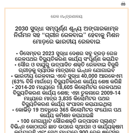
ରେଳ ମନ୍ତ୍ରଣାଳୟ
2030 ସୁଦ୍ଧା ସମ୍ପୂର୍ଣ୍ଣ ଶୂନ୍ୟ ଅଙ୍ଗାରକାମ୍ଳ
ନିର୍ଗମନ ସହ “ଗ୍ରୀନ ରେଳବାଇ” ହେବାକୁ ମିଶନ
ମୋଡ଼ରେ ଭାରତୀୟ ରେଳବାଇ
• ଡିସେମ୍ବର 2023 ସୁଦ୍ଧା ଦେଶର ସବୁ ବ୍ରଡ଼ ଗେଜ
ରେଳପଥର ବିଦ୍ୟୁତିକରଣ କାର୍ଯ୍ୟ ସଂପୂର୍ଣ୍ଣ କରାଯିବ
• ସୌର ଓ ବାୟୁରୁ ଉତ୍ପାଦିତ ଶକ୍ତି ରେଳବାଇ ବିଜୁଳି
ଗ୍ରୀଡ଼କୁ ବ୍ୟାପକ ମାତ୍ରାରେ ଇନ୍ଧନ ଯୋଗାଇବ
• ଭାରତୀୟ ରେଳବାଇ ଏବେ ସୁଦ୍ଧା 40,000 ଆରକେଏମ
(63% ବିଜି ମାର୍ଗରେ) ବିଦ୍ୟୁତିକରଣ କାର୍ଯ୍ୟ ଶେଷ କରିଛି
• 2014-20 ମଧ୍ୟରେ 18,605 କିଲୋମିଟର ରେଳପଥର
ବିଦ୍ୟୁତିକରଣ କାର୍ଯ୍ୟ ଶେଷ; ଏହା ତୁଳନାରେ 2009-14
ମଧ୍ୟରେ ମାତ୍ର 3,835 କିଲୋମିଟର ପଥର
ବିଦ୍ୟୁତିକରଣ କାର୍ଯ୍ୟ ସଂପାଦନ କରାଯାଇଥିଲା
• କୋଭିଡ଼ 19 ଅବଧିରେ 365 କିଲୋମିଟର ସଂଯୋଗ ପଥ
କାର୍ଯ୍ୟ କମିଶନ କରାଯାଇଛି
• 100 ମେଗାୱାଟ ସୌରଶକ୍ତି ଉତ୍ପାଦନ ପ୍ଲାଣ୍ଟ
ବିଭିନ୍ନ କୋଠାଘର ଛାତ ଉପରେ ସ୍ଥାପନ ଓ କାର୍ଯ୍ୟକ୍ଷମ
କରାଯାଇଛି ଏବଂ ସେଥି ମଧ୍ୟରେ 900 ରେଳ ଷ୍ଟେସନ