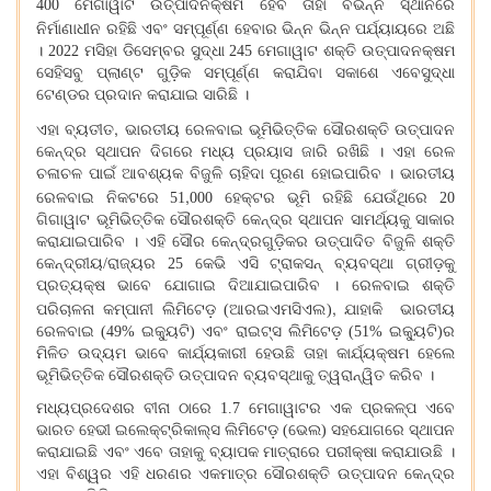
400 ମେଗାୱାଟ ଉତ୍ପାଦନକ୍ଷମ ହେବ ତାହା ବିଭିନ୍ନ ସ୍ଥାନରେ
ନିର୍ମାଣାଧୀନ ରହିଛି ଏବଂ ସମ୍ପୂର୍ଣ୍ଣ
ହେବାର ଭିନ୍ନ ଭିନ୍ନ ପର୍ଯ୍ୟାୟରେ ଅଛି
। 2022 ମସିହା ଡିସେମ୍ବର ସୁଦ୍ଧା 245 ମେଗାୱାଟ ଶକ୍ତି ଉତ୍ପାଦନକ୍ଷମ
ସେହିସବୁ ପ୍ଲାଣ୍ଟ ଗୁଡ଼ିକ ସମ୍ପୂର୍ଣ୍ଣ କରାଯିବା ସକାଶେ ଏବେସୁଦ୍ଧା
ଟେଣ୍ଡର ପ୍ରଦାନ କରାଯାଇ ସାରିଛି ।
,
ଏହା ବ୍ୟତୀତ
ଭାରତୀୟ ରେଳବାଇ ଭୂମିଭିତ୍ତିକ ସୌରଶକ୍ତି ଉତ୍ପାଦନ
କେନ୍ଦ୍ର ସ୍ଥାପନ ଦିଗରେ ମଧ୍ୟ ପ୍ରୟାସ ଜାରି ରଖିଛି । ଏହା ରେଳ
ଚଳାଚଳ ପାଇଁ ଆବଶ୍ୟକ ବିଜୁଳି ଚାହିଦା ପୂରଣ ହୋଇପାରିବ । ଭାରତୀୟ
,
ରେଳବାଇ ନିକଟରେ 51
000 ହେକ୍ଟର ଭୂମି ରହିଛି ଯେଉଁଥିରେ 20
ଗିଗାୱାଟ ଭୂମିଭିତ୍ତିକ ସୌରଶକ୍ତି କେନ୍ଦ୍ର ସ୍ଥାପନ ସାମର୍ଥ୍ୟକୁ ସାକାର
କରାଯାଇପାରିବ । ଏହି ସୌର କେନ୍ଦ୍ରଗୁଡ଼ିକର ଉତ୍ପାଦିତ ବିଜୁଳି ଶକ୍ତି
କେନ୍ଦ୍ରୀୟ/ରାଜ୍ୟର 25 କେଭି ଏସି ଟ୍ରାକସନ୍ ବ୍ୟବସ୍ଥା ଗ୍ରୀଡ଼କୁ
ପ୍ରତ୍ୟକ୍ଷ ଭାବେ ଯୋଗାଇ ଦିଆଯାଇପାରିବ । ରେଳବାଇ ଶକ୍ତି
,
ପରିଚାଳନା କମ୍ପାନୀ ଲିମିଟେଡ଼ (ଆରଇଏମସିଏଲ)
ଯାହାକି ଭାରତୀୟ
ରେଳବାଇ (49% ଇକ୍ୟୁଟି) ଏବଂ ରାଇଟ୍ସ ଲିମିଟେଡ଼ (51% ଇକ୍ୟୁଟି)ର
ମିଳିତ ଉଦ୍ୟମ ଭାବେ କାର୍ଯ୍ୟକାରୀ ହେଉଛି ତାହା କାର୍ଯ୍ୟକ୍ଷମ ହେଲେ
ଭୂମିଭିତ୍ତିକ ସୌରଶକ୍ତି ଉତ୍ପାଦନ ବ୍ୟବସ୍ଥାକୁ ତ୍ୱରାନ୍ୱିତ କରିବ ।
ମଧ୍ୟପ୍ରଦେଶର ବୀନା ଠାରେ 1.7 ମେଗାୱାଟର ଏକ ପ୍ରକଳ୍ପ ଏବେ
ଭାରତ ହେଭୀ ଇଲେକ୍ଟ୍ରିକାଲ୍ସ ଲିମିଟେଡ଼ (ଭେଲ) ସହଯୋଗରେ ସ୍ଥାପନ
କରାଯାଇଛି ଏବଂ ଏବେ ତାହାକୁ ବ୍ୟାପକ ମାତ୍ରାରେ ପରୀକ୍ଷା କରାଯାଉଛି ।
ଏହା ବିଶ୍ୱର ଏହି ଧରଣର ଏକମାତ୍ର ସୌରଶକ୍ତି ଉତ୍ପାଦନ କେନ୍ଦ୍ର