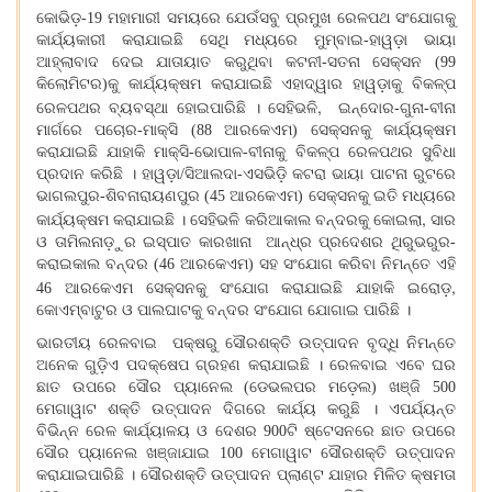
କୋଭିଡ଼-19 ମହାମାରୀ ସମୟରେ ଯେଉଁସବୁ ପ୍ରମୁଖ ରେଳପଥ ସଂଯୋଗକୁ
କାର୍ଯ୍ୟକାରୀ କରାଯାଇଛି ସେଥି ମଧ୍ୟରେ ମୁମ୍ବାଇ-ହାୱଡ଼ା ଭାୟା
ଆହ୍ଲାବାଦ ଦେଇ ଯାତାୟାତ କରୁଥିବା କଟନୀ-ସତନା ସେକ୍ସନ (99
କିଲୋମିଟର)କୁ କାର୍ଯ୍ୟକ୍ଷମ କରାଯାଇଛି ଏହାଦ୍ୱାର ହାୱଡ଼ାକୁ ବିକଳ୍ପ
,
ରେଳପଥର ବ୍ୟବସ୍ଥା ହୋଇପାରିଛି । ସେହିଭଳି
ଇନ୍ଦୋର-ଗୁନା-ବୀନା
ମାର୍ଗରେ ପଚୋର-ମାକ୍ସି (88 ଆରକେଏମ) ସେକ୍ସନକୁ କାର୍ଯ୍ୟକ୍ଷମ
କରାଯାଇଛି ଯାହାକି ମାକ୍ସି-ଭୋପାଳ-ବୀନାକୁ ବିକଳ୍ପ ରେଳପଥର ସୁବିଧା
ପ୍ରଦାନ କରିଛି । ହାୱଡ଼ା/ସିଆଲଦା-ଏସଭିଡ଼ି କଟରା ଭାୟା ପାଟନା ରୁଟରେ
ଭାଗଲପୁର-ଶିବନାରାୟଣପୁର (45 ଆରକେଏମ) ସେକ୍ସନକୁ ଇତି ମଧ୍ୟରେ
,
କାର୍ଯ୍ୟକ୍ଷମ କରାଯାଇଛି । ସେହିଭଳି କରିଆକାଲ ବନ୍ଦରକୁ କୋଇଲା
ସାର
ଓ ତାମିଲନାଡ଼ୁର ଇସ୍ପାତ କାରଖାନା ଆନ୍ଧ୍ର ପ୍ରଦେଶର ଥିରୁଭରୁର-
କରାଇକାଲ ବନ୍ଦର (46 ଆରକେଏମ) ସହ ସଂଯୋଗ କରିବା ନିମନ୍ତେ ଏହି
,
46 ଆରକେଏମ ସେକ୍ସନକୁ ସଂଯୋଗ କରାଯାଇଛି ଯାହାକି ଇରୋଡ଼
କୋଏମ୍ବାଟୁର ଓ ପାଲଘାଟକୁ ବନ୍ଦର ସଂଯୋଗ ଯୋଗାଇ ପାରିଛି ।
ଭାରତୀୟ ରେଳବାଇ ପକ୍ଷରୁ ସୌରଶକ୍ତି ଉତ୍ପାଦନ ବୃଦ୍ଧି ନିମନ୍ତେ
ଅନେକ ଗୁଡ଼ିଏ ପଦକ୍ଷେପ ଗ୍ରହଣ କରାଯାଇଛି । ରେଳବାଇ ଏବେ ଘର
ଛାତ ଉପରେ ସୌର ପ୍ୟାନେଲ (ଡେଭଲପର ମଡ଼େଲ) ଖଞ୍ଜି 500
ମେଗାୱାଟ ଶକ୍ତି ଉତ୍ପାଦନ ଦିଗରେ କାର୍ଯ୍ୟ କରୁଛି । ଏପର୍ଯ୍ୟନ୍ତ
ବିଭିନ୍ନ ରେଳ କାର୍ଯ୍ୟାଳୟ ଓ ଦେଶର 900ଟି ଷ୍ଟେସନରେ ଛାତ ଉପରେ
ସୌର ପ୍ୟାନେଲ ଖଞ୍ଜାଯାଇ 100 ମେଗାୱାଟ ସୌରଶକ୍ତି ଉତ୍ପାଦନ
କରାଯାଇପାରିଛି । ସୌରଶକ୍ତି ଉତ୍ପାଦନ ପ୍ଲାଣ୍ଟ ଯାହାର ମିଳିତ କ୍ଷମତା