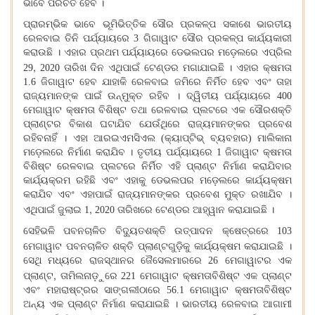
ଭାବେ ପରିଚିତ ହେବ ।
ପ୍ରାରମ୍ଭିକ ଭାବେ ଭୂମିଭିତ୍ତିକ ସୌର ପ୍ରକଳ୍ପ ସକାଶେ ଭାରତୀୟ
ରେଳବାଇ ତିନି ପର୍ଯ୍ୟାୟରେ 3 ଗିଗାୱାଟ ସୌର ପ୍ରକଳ୍ପ କାର୍ଯ୍ୟକାରୀ
କରାଉଛି । ଏହାର ପ୍ରଥମ ପର୍ଯ୍ୟାୟରେ ଡେଭଲପର ମଡ଼େଲରେ ଏପ୍ରିଲ
,
29
2020 ତାରିଖ ଦିନ ଏଥିପାଇଁ ଟେଣ୍ଡର ମଗାଯାଇଛି । ଏହାର କ୍ଷମତା
1.6 ଜିଗାୱାଟ ହେବ ଯାହାକି ରେଳବାଇ ଜମିରେ ନିର୍ମିତ ହେବ ଏବଂ ତାହା
ରାଜ୍ୟମାନଙ୍କ ପାଇଁ ଉନ୍ମୁକ୍ତ ରହିବ । ଦ୍ୱିତୀୟ ପର୍ଯ୍ୟାୟରେ 400
ମେଗାୱାଟ କ୍ଷମତା ବିଶିଷ୍ଟ ତଥା ରେଳବାଇ ପ୍ଲଟରେ ଏକ ସୌରଶକ୍ତି
ପ୍ଲାଣ୍ଟର ବିକାଶ ଘଟାଯିବ ଯେଉଁଥିରେ ରାଜ୍ୟମାନଙ୍କର ପ୍ରବେଶ
ରହିବନାହିଁ । ଏହା ଆରଇଏମସିଏଲ (କ୍ୟାପ୍ଟିଭ୍ ବ୍ୟବହାର) ମାଲିକାନା
ମଡ଼େଲରେ ନିର୍ମାଣ କରାଯିବ । ତୃତୀୟ ପର୍ଯ୍ୟାୟରେ 1 ଜିଗାୱାଟ କ୍ଷମତା
ବିଶିଷ୍ଟ ରେଳବାଇ ପ୍ଲଟରେ ନିର୍ମିତ ଏହି ପ୍ଲାଣ୍ଟ ନିର୍ମାଣ କରାଯିବାର
କାର୍ଯ୍ୟକ୍ରମ ରହିଛି ଏବଂ ଏହାକୁ ଡେଭଲପର ମଡ଼େଲରେ କାର୍ଯ୍ୟକ୍ଷମ
କରାଯିବ ଏବଂ ଏହାପାଇଁ ରାଜ୍ୟମାନଙ୍କର ପ୍ରବେଶ ମୁକ୍ତ ରଖାଯିବ ।
,
ଏଥିପାଇଁ ଜୁଲାଇ 1
2020 ତାରିଖରେ ଟେଣ୍ଡର ଆହ୍ୱାନ କରାଯାଇଛି ।
ସେହିଭଳି ପବନଚାଳିତ ବିଦ୍ୟୁତଶକ୍ତି ଉତ୍ପାଦନ କ୍ଷେତ୍ରରେ 103
ମେଗାୱାଟ ପବନଚାଳିତ ଶକ୍ତି ପ୍ଲାଣ୍ଟଗୁଡ଼ିକୁ
କାର୍ଯ୍ୟକ୍ଷମ କରାଯାଇଛି ।
ସେଥି ମଧ୍ୟରେ ରାଜସ୍ଥାନର ଜୈସେଲମାରରେ 26 ମେଗାୱାଟର ଏକ
,
ପ୍ଲାଣ୍ଟ
ତାମିଲନାଡ଼ୁରେ 221 ମେଗାୱାଟ କ୍ଷମତାବିଶିଷ୍ଟ ଏକ ପ୍ଲାଣ୍ଟ
ଏବଂ ମହାରାଷ୍ଟ୍ରର ସାଙ୍ଗଲୀଠାରେ 56.1 ମେଗାୱାଟ କ୍ଷମତାବିଶିଷ୍ଟ
ଅନ୍ୟ ଏକ ପ୍ଲାଣ୍ଟ ନିର୍ମାଣ କରାଯାଇଛି । ଭାରତୀୟ ରେଳବାଇ ଆଗାମୀ