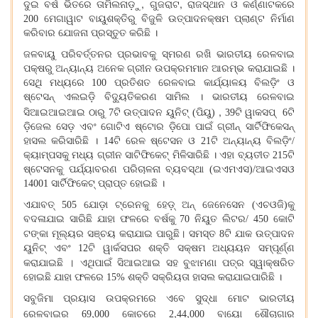
,
,
ଦୁଇ ବର୍ଷ ଭିତରେ ତାମିଲନାଡ଼ୁ
ଗୁଜରାଟ
ରାଜସ୍ଥାନ ଓ କର୍ଣ୍ଣାଟକରେ
200 ମେଗାୱାଟ ବାୟୁଶକ୍ତିରୁ ବିଜୁଳି ଉତ୍ପାଦନକ୍ଷମ ପ୍ଲାଣ୍ଟ ନିର୍ମାଣ
କରିବାର ଯୋଜନା ପ୍ରସ୍ତୁତ କରିଛି ।
ଜଳବାୟୁ ପରିବର୍ତ୍ତନର ପ୍ରଭାବକୁ ସ୍ମରଣ ରଖି ଭାରତୀୟ ରେଳବାଇ
ପକ୍ଷରୁ ଅନ୍ୟାନ୍ୟ ଅନେକ ଗ୍ରୀନ ଉପକ୍ରମମାନ ଆରମ୍ଭ କରାଯାଇଛି ।
ସେଥି ମଧ୍ୟରେ 100 ପ୍ରତିଶତ ରେଳବାଇ କାର୍ଯ୍ୟାଳୟ ବିଲଡ଼ିଂ ଓ
ଷ୍ଟେସନ୍ ଏଲଇଡ଼ି ବିଦ୍ୟୁତିକରଣ ସାମିଲ । ଭାରତୀୟ ରେଳବାଇ
,
ସିଆଇଆଇଆଇ ଠାରୁ 7ଟି ଉତ୍ପାଦନ ୟୁନିଟ୍ (ପିୟୁ)
39ଟି ୱାକସପ୍ 6ଟି
ଡ଼ିଜେଲ ସେଡ଼ ଏବଂ ଗୋଟିଏ ଷ୍ଟୋର ଡ଼ିପୋ ପାଇଁ ଗ୍ରୀନ୍ ସାର୍ଟିଫିକେସନ୍
ହାସଲ କରିସାରିଛି । 14ଟି ରେଳ ଷ୍ଟେସନ ଓ 21ଟି ଅନ୍ୟାନ୍ୟ ବିଲଡ଼ିଂ/
କ୍ୟାମ୍ପସକୁ ମଧ୍ୟ ଗ୍ରୀନ ସାଟିଫିକେଟ୍ ମିଳିସାରିଛି । ଏହା ବ୍ୟତୀତ 215ଟି
ଷ୍ଟେସନକୁ ପର୍ଯ୍ୟାବରଣ ପରିଚାଳନା ବ୍ୟବସ୍ଥା (ଇଏମଏସ)/ଆଇଏସଓ
14001 ସାର୍ଟିଫିକେଟ୍ ପ୍ରାପ୍ତ ହୋଇଛି ।
ଏଯାବତ୍ 505 ଯୋଡ଼ା ଟ୍ରେନକୁ ହେଡ଼୍ ଅନ୍ ଜେନେସେନ (ଏଚଓଜି)କୁ
ବଦଳାଯାଇ ସାରିଛି ଯାହା ଫଳରେ ବର୍ଷକୁ 70 ନିୟୁତ ଲିଟର/ 450 କୋଟି
।
ଟଙ୍କା ମୂଲ୍ୟର ସଞ୍ଚୟ କରାଯାଇ ପାରୁଛି
ସମସ୍ତ 8ଟି ଯାକ ଉତ୍ପାଦନ
ୟୁନିଟ୍ ଏବଂ 12ଟି ୱାର୍କସପର ଶକ୍ତି ସକ୍ଷମ ଅଧ୍ୟୟନ ସମ୍ପୂର୍ଣ୍ଣ
।
କରାଯାଇଛି
ଏଥିପାଇଁ ସିଆଇଆଇ ସହ ବୁଝାମଣା ପତ୍ର ସ୍ୱାକ୍ଷରିତ
ହୋଇଛି ଯାହା ଫଳରେ 15% ଶକ୍ତି ସକ୍ରିୟତା ହାସଲ କରାଯାଇପାରିଛି ।
ସବୁଜିମା ପ୍ରୟାସ ଉପକ୍ରମରେ ଏବେ ସୁଦ୍ଧା ମୋଟ ଭାରତୀୟ
,
,
,
ରେଳବାଇର 69
000 କୋଚରେ 2
44
000 ବାୟୋ ଶୌଚାଗାର