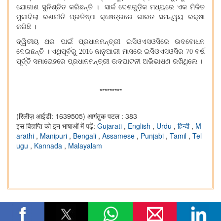
ଯୋଗାଣ ସୁନିଶ୍ଚିତ କରିଛନ୍ତି । ସାର୍କ ଦେଶଗୁଡ଼ିକ ମଧ୍ୟରେ ଏକ ମିଳିତ
ମୁକାବିଲା ରଣନୀତି ପ୍ରତିଷ୍ଠା କ୍ଷେତ୍ରରେ ଭାରତ ସମନ୍ୱୟ ରକ୍ଷା
କରିଛି ।
ଦ୍ୱିତୀୟ ଥର ପାଇଁ ପ୍ରଧାନମନ୍ତ୍ରୀ ଇସିଓଏସଓସିରେ ଉଦବୋଧନ
ଦେଇଛନ୍ତି । ଏଥିପୂର୍ବରୁ 2016 ଜାନୁଆରୀ ମାସରେ ଇସିଓଏସଓସିର 70 ବର୍ଷ
ପୂର୍ତ୍ତି ସମାରୋହରେ ପ୍ରଧାନମନ୍ତ୍ରୀ ଉଦଘାଟନୀ ଅଭିଭାଷଣ ରଖିଥିଲେ ।
*********
(रिलीज़ आईडी: 1639505)
आगंतुक पटल : 383
इस विज्ञप्ति को इन भाषाओं में पढ़ें:
Gujarati
,
English
,
Urdu
,
हिन्दी
,
M
arathi
,
Manipuri
,
Bengali
,
Assamese
,
Punjabi
,
Tamil
,
Tel
ugu
,
Kannada
,
Malayalam