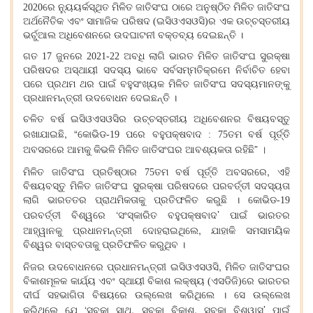
2020ରେ ନ୍ୟୁୟର୍କସ୍ଥିତ ମିଳିତ ଜାତିସଂଘ ଠାରେ ଅନୁଷ୍ଠିତ ମିଳିତ ଜାତିସଂଘ
ଅର୍ଥନୈତିକ ଏବଂ ସାମାଜିକ ପରିଷଦ (ଇସିଓଏସଓସି)ର ଏକ ଉଚ୍ଚସ୍ତରୀୟ
ଭର୍ଚୁଆଲ ଅଧିବେଶନରେ ଉଦଘାଟନୀ ବକ୍ତବ୍ୟ ଦେଇଛନ୍ତି ।
ଗତ 17 ଜୁନରେ 2021-22 ଅବଧି ଲାଗି ଭାରତ ମିଳିତ ଜାତିସଂଘ ସୁରକ୍ଷା
ପରିଷଦର ଅସ୍ଥାୟୀ ସଦସ୍ୟ ଭାବେ ସର୍ବସମ୍ମତିକ୍ରମେ ନିର୍ବାଚିତ ହେବା
ପରେ ପ୍ରଥମ ଥର ପାଇଁ ବହୁସଂଖ୍ୟକ ମିଳିତ ଜାତିସଂଘ ସଦସ୍ୟମାନଙ୍କୁ
ପ୍ରଧାନମନ୍ତ୍ରୀ ଉଦବୋଧନ ଦେଇଛନ୍ତି ।
ଚଳିତ ବର୍ଷ ଇସିଓଏସଓସିର ଉଚ୍ଚସ୍ତରୀୟ ଅଧିବେଶନର ବିଷୟବସ୍ତୁ
, “
ରଖାଯାଇଛି
କୋଭିଡ-19 ପରେ ବହୁପକ୍ଷବାଦ : 75ତମ ବର୍ଷ ପୂର୍ତ୍ତି
”
ଅବସରରେ ଆମକୁ କିଭଳି ମିଳିତ ଜାତିସଂଘର ଆବଶ୍ୟକତା ରହିଛି
।
,
ମିଳିତ ଜାତିସଂଘ ପ୍ରତିଷ୍ଠାର 75ତମ ବର୍ଷ ପୂର୍ତ୍ତି ଅବସରରେ
ଏହି
ବିଷୟବସ୍ତୁ ମିଳିତ ଜାତିସଂଘ ସୁରକ୍ଷା ପରିଷଦରେ ପରବର୍ତ୍ତୀ ସଦସ୍ୟତା
ଲାଗି ଭାରତତର ପ୍ରାଥମିକତାକୁ ପ୍ରତିଫଳିତ କରୁଛି । କୋଭିଡ-19
‘
’
ପରବର୍ତ୍ତୀ ବିଶ୍ୱରେ
ସଂସ୍କାରିତ ବହୁପକ୍ଷବାଦ
ପାଇଁ ଭାରତର
,
ଆହ୍ୱାନକୁ ପ୍ରଧାନମନ୍ତ୍ରୀ ଦୋହରାଇଥିଲେ
ଯାହାକି ସମସାମୟିକ
ବିଶ୍ୱର ବାସ୍ତବତାକୁ ପ୍ରତିଫଳିତ କରୁଥିବ ।
,
ନିଜର ଉଦବୋଧନରେ ପ୍ରଧାନମନ୍ତ୍ରୀ ଇସିଓଏସଓସି
ମିଳିତ ଜାତିସଂଘର
ବିକାଶମୂଳକ କାର୍ଯ୍ୟ ଏବଂ ସ୍ଥାୟୀ ବିକାଶ ଲକ୍ଷ୍ୟ (ଏସଡିଜି)ରେ ଭାରତର
ଦୀର୍ଘ ସହଭାଗିତା ବିଷୟରେ ଉଲ୍ଲେଖ କରିଥିଲେ । ସେ ଉଲ୍ଲେଖ
‘
,
,
’
କରିଥିଲେ ଯେ
ସବକା ସାଥ
ସବକା ବିକାଶ
ସବକା ବିଶ୍ୱାସ
ପାଇଁ