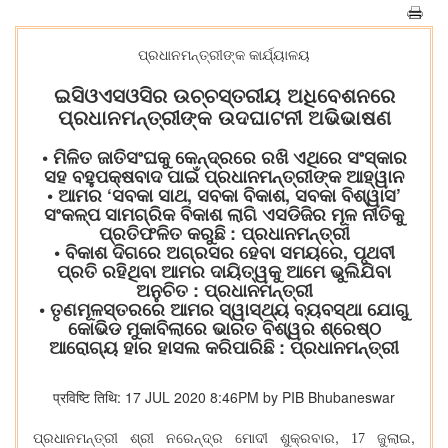
ପ୍ରଧାନମନ୍ତ୍ରୀଙ୍କ କାର୍ଯ୍ୟାଳୟ
ଇସିଓଏସଓସିର ଉଚ୍ଚସ୍ତରୀୟ ଅଧିବେଶନରେ
ପ୍ରଧାନମନ୍ତ୍ରୀଙ୍କ ଉଦଘାଟନୀ ଅଭିଭାଷଣ
• ମିଳିତ ଜାତିସଂଘକୁ କେନ୍ଦ୍ରରେ ରଖି ଏଥିରେ ସଂସ୍କାର
ସହ ବହୁପକ୍ଷବାଦ ପାଇଁ ପ୍ରଧାନମନ୍ତ୍ରୀଙ୍କ ଆହ୍ୱାନ
• ଆମର ‘ସବକା ସାଥ, ସବକା ବିକାଶ, ସବକା ବିଶ୍ୱାସ’
ସଂକଳ୍ପ ସାମଗ୍ରିକ ବିକାଶ ଲାଗି ଏସଡିଜିର ମୂଳ ନୀତିକୁ
ପ୍ରତିଫଳିତ କରୁଛି : ପ୍ରଧାନମନ୍ତ୍ରୀ
• ବିକାଶ ଦିଗରେ ଅଗ୍ରସର ହେବା ସମୟରେ, ପୃଥବୀ
ପ୍ରତି ରହିଥିବା ଆମର ଦାୟିତ୍ୱକୁ ଆମେ ଭୁଲିଯିବା
ଅନୁଚିତ : ପ୍ରଧାନମନ୍ତ୍ରୀ
• ତୃଣମୂଳସ୍ତରରେ ଆମର ସ୍ୱାସ୍ଥ୍ୟ ବ୍ୟବସ୍ଥା ଯୋଗୁ
କୋଭିଡ ମୁକାବିଲାରେ ଭାରତ ବିଶ୍ୱର ଶ୍ରେଷ୍ଠ
ଆରୋଗ୍ୟ ହାର ହାସଲ କରିପାରିଛି : ପ୍ରଧାନମନ୍ତ୍ରୀ
प्रविष्टि तिथि: 17 JUL 2020 8:46PM by PIB Bhubaneswar
,
,
ପ୍ରଧାନମନ୍ତ୍ରୀ ଶ୍ରୀ ନରେନ୍ଦ୍ର ମୋଦୀ ଶୁକ୍ରବାର
17 ଜୁଲାଇ