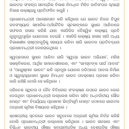
ଭାରତର ସଂକଳ୍ପ ସାମଗ୍ରିକ ବିକାଶ ନିମନ୍ତେ ମିଳିତ ଜାତିସଂଘର ସ୍ଥାୟୀ
ବିକାଶ ଲକ୍ଷ୍ୟକୁ ପ୍ରତିଫଳିତ କରୁଛି ।
ପ୍ରଧାନମନ୍ତ୍ରୀ ଆଲୋକପାତ କରି କହିଥିଲେ ଯେ ଭାରତ ନିଜର ବିପୁଳ
ଜନସଂଖ୍ୟାର ସାମାଜିକ-ଅର୍ଥନୈତିକ ସୂଚକାଙ୍କରେ ସୁଧାର ଆଣିବାରେ
ସଫଳତା ହାସଲ କରିଛି ଯାହା ଏସଡିଜିର ବୈଶ୍ୱିକ ଲକ୍ଷ୍ୟ ପ୍ରତି
ଗୁରୁତ୍ୱପୂର୍ଣ୍ଣ ଯୋଗଦାନ ଦେଇଛି । ଏସଡିଜି ଲକ୍ଷ୍ୟ ହାସଲ ଲାଗି ଅନ୍ୟ
ବିକାଶଶୀଳ ରାଷ୍ଟ୍ରଗୁଡ଼ିକୁ ସହାୟତା କରିବା ଲାଗି ଭାରତର ପ୍ରତିବଦ୍ଧତା
ପ୍ରଧାନମନ୍ତ୍ରୀ ଦୋହରାଇଥିଲେ ।
‘
’,
ସ୍ୱଚ୍ଛତାରେ ସୁଧାର ଆଣିବା ଲାଗି
ସ୍ୱଚ୍ଛ ଭାରତ ଅଭିଯାନ
ମହିଳା
,
,
“
”
ସଶକ୍ତିକରଣ
ଆର୍ଥିକ ସମାବେଶୀକରଣ
ଏବଂ
ସମସ୍ତଙ୍କ ପାଇଁ ଆବାସ
“
”
ଓ
ଆୟୁଷ୍ମାନ ଭାରତ
ଭଳି ପ୍ରମୁଖ ଯୋଜନା ଜରିଆରେ ଆବାସ ନିର୍ମାଣ
ଓ ସ୍ୱାସ୍ଥ୍ୟସେବା ସୁଧାର ନିମନ୍ତେ ଭାରତ ପଦକ୍ଷେପ ଗ୍ରହଣ କରିବା
ଜାରି ରଖିଛି ବୋଲି ସେ କହିଥିଲେ ।
ପରିବେଶ ସ୍ଥିରତା ଓ ଜୈବ ବିବିଧତାର ସଂରକ୍ଷଣ ଉପରେ ଭାରତ ଜୋର
ଦେଉଥିବା ପ୍ରଧାନମନ୍ତ୍ରୀ ଉଲ୍ଲେଖ କରିବା ସହିତ ଅନ୍ତର୍ଜାତୀୟ ସୌର
ମେଣ୍ଟ ଏବଂ ବିପର୍ଯ୍ୟୟ ପ୍ରଶମନ ଭିତ୍ତିଭୂମି ମେଣ୍ଟ ଗଠନରେ ଭାରତର
ଅଗ୍ରଣୀ ଭୂମିକା ବିଷୟରେ କହିଥିଲେ ।
କ୍ଷେତ୍ରୀୟ ସ୍ତରରେ ଭାରତ ସବୁବେଳେ ଅଗ୍ରଣୀ ଭୂମିକା ନିର୍ବାହ କରିଛି
ବୋଲି ପ୍ରଧାନମନ୍ତ୍ରୀ ଉଲ୍ଲେଖ କରିଥିଲେ । ଭାରତ ସରକାର ଏବଂ
ବିଭିନ୍ନ ଭାରତୀୟ ଔଷଧ କମ୍ପାନୀଗୁଡ଼ିକ ଅନ୍ୟ ଦେଶଗୁଡ଼ିକୁ ଔଷଧ