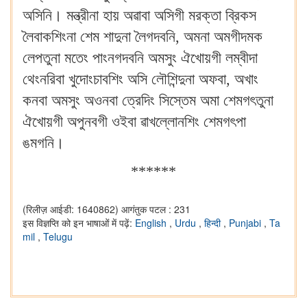
অসিনি। মন্ত্রীনা হায় অৱাবা অসিগী মরক্তা ব্রিকস
লৈবাকশিংনা শেম শাদুনা লৈগদবনি, অমনা অমগীদমক
লেপতুনা মতেং পাংনগদবনি অমসুং ঐখোয়গী লম্বীদা
থেংনরিবা খুদোংচাবশিং অসি লৌশিন্দুনা অফবা, অখাং
কনবা অমসুং অওনবা ত্রেদিং সিস্তেম অমা শেমগৎতুনা
ঐখোয়গী অপুনবগী ওইবা ৱাখল্লোনশিং শেমগৎপা
ঙমগনি।
******
(रिलीज़ आईडी: 1640862)
आगंतुक पटल : 231
इस विज्ञप्ति को इन भाषाओं में पढ़ें:
English
,
Urdu
,
हिन्दी
,
Punjabi
,
Ta
mil
,
Telugu