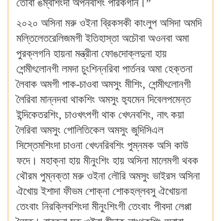
তৌবা ঙম্বশিংদা অপনবশিং পীরকগনি।”
২০২০ অসিনা মরু ওইনা ব্রিকসকী কাংলুপ অসিদা অমদি
মল্তিলেতরেলিজমগী ইতিহাস্তা অচৌবা অওনবা অমা
পুরক্লগনি হায়না মন্ত্রীনা ফোঙদোক্লদুনা হায়
শেন্মীৎলোনগী লমদা চুংশিন্নরিবা পার্তনর অমা হেক্তনা
লৈবাক অমগী পাক-চাওবা অমসুং মীশিং, শেন্মীৎলোনগী
লৈরিবা মান্নদবা থাকশিং অমসুং হ্যুমেন দিবেলপমেন্ত
ইন্দিকেতরশিং, চাওখৎপগী থাক খেৎনবশিং, নাৎ কয়া
লৈরিবা অমসুং পোলিতিকেল অমসুং জুদিসিএল
সিস্তেমশিংদা চাওনা খেৎনরিবশিং পুম্নমক অসি কাউ
ফদে। মহাক্না হায় মীনুংশিং হায় অসিনা মালেমগী থবক
থৌরম পুম্নক্তা মরু ওইনা লৌরি অমসুং ভাইরস অসিনা
ঐখোয় ইশাদা ফীভম শোক্না শোকহল্লবসু ঐখোয়না
তেংবাং নিরক্লিবশিংদা মীনুংশিংগী তেংবাং পীবদা লেপ্পা