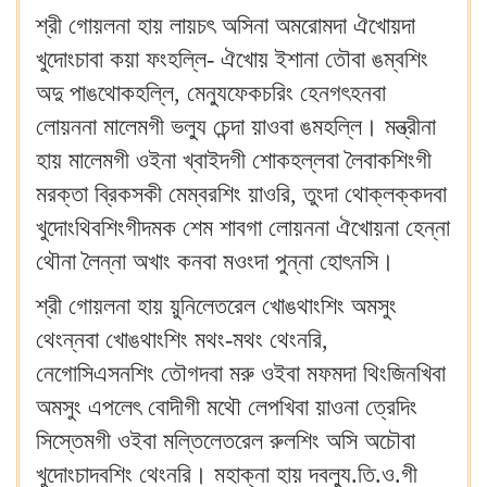
শ্রী গোয়লনা হায় লায়চৎ অসিনা অমরোমদা ঐখোয়দা
খুদোংচাবা কয়া ফংহল্লি- ঐখোয় ইশানা তৌবা ঙম্বশিং
অদু পাঙথোকহল্লি, মেন্যুফেকচরিং হেনগৎহনবা
লোয়ননা মালেমগী ভল্যু চেন্দা য়াওবা ঙমহল্লি। মন্ত্রীনা
হায় মালেমগী ওইনা খ্বাইদগী শোকহল্লবা লৈবাকশিংগী
মরক্তা ব্রিকসকী মেম্বরশিং য়াওরি, তুংদা থোক্লক্কদবা
খুদোংথিবশিংগীদমক শেম শাবগা লোয়ননা ঐখোয়না হেন্না
থৌনা লৈন্না অখাং কনবা মওংদা পুন্না হোৎনসি।
শ্রী গোয়লনা হায় য়ুনিলেতরেল খোঙথাংশিং অমসুং
থেংন্নবা খোঙথাংশিং মথং-মথং থেংনরি,
নেগোসিএসনশিং তৌগদবা মরু ওইবা মফমদা থিংজিনখিবা
অমসুং এপলেৎ বোদীগী মথৌ লেপখিবা য়াওনা ত্রেদিং
সিস্তেমগী ওইবা মল্তিলেতরেল রুলশিং অসি অচৌবা
খুদোংচাদবশিং থেংনরি। মহাক্না হায় দবল্যু.তি.ও.গী