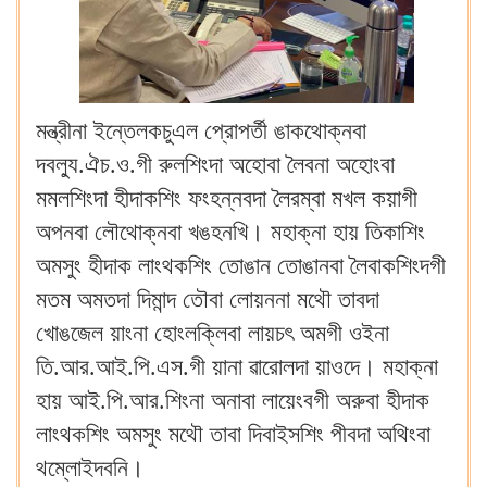
মন্ত্রীনা ইন্তেলকচুএল প্রোপর্তী ঙাকথোক্নবা
দবল্যু.ঐচ.ও.গী রুলশিংদা অহোবা লৈবনা অহোংবা
মমলশিংদা হীদাকশিং ফংহন্নবদা লৈরম্বা মখল কয়াগী
অপনবা লৌথোক্নবা খঙহনখি। মহাক্না হায় তিকাশিং
অমসুং হীদাক লাংথকশিং তোঙান তোঙানবা লৈবাকশিংদগী
মতম অমতদা দিমান্দ তৌবা লোয়ননা মথৌ তাবদা
খোঙজেল য়াংনা হোংলক্লিবা লায়চৎ অমগী ওইনা
তি.আর.আই.পি.এস.গী য়ানা ৱারোলদা য়াওদে। মহাক্না
হায় আই.পি.আর.শিংনা অনাবা লায়েংবগী অরুবা হীদাক
লাংথকশিং অমসুং মথৌ তাবা দিবাইসশিং পীবদা অথিংবা
থম্লোইদবনি।