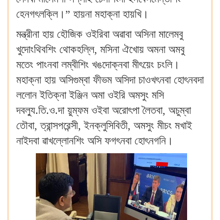
হেনগৎলক্লি।” হায়না মহাক্না হায়খি।
মন্ত্রীনা হায় হৌজিক ওইরিবা অৱাবা অসিনা মালেমবু
খুদোংথিবশিং থোকহল্লি, মসিনা ঐখোয় অমনা অমবু
মতেং পাংনবা লম্বীশিং খঙদোক্নবা মীৎয়েং চংলি।
মহাক্না হায় অসিগুম্বা ফীভম অসিদা চাওখৎনবা হোৎনবদা
ললোন ইতিক্না ইঞ্জিন অমা ওইরি অমসুং মসি
দবল্যু.তি.ও.দা য়ুম্ফম ওইবা অরোৎপা লৈতবা, অচুম্বা
তৌবা, ত্রান্সপরেন্সী, ইনক্লুসিবিতী, অমসুং মীচং মখাই
নাইদবা ৱাখল্লোনশিং অসি ফগৎনবা হোৎনগনি।