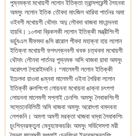
পুম্নমক্না মখোয়গী ললোন ইতিক্তা ত্রান্সপরেন্সী লৈহনবা
অমসুং ললোন ইতিক তৌবদা মাংজিল থারিবা পার্তনর অমা
ওইবগী মখোয়গী থৌদাং
অদু লৌবদা থাজবা মাংহন্দনবা
হায়খি। ১০শুবা ব্রিকসকী ললোন ইতিক্কী মন্ত্রীশিংগী
ভর্চ্যুএল মীফমদা ঙসি ৱারোল পীবদা মহাক্না হায় ললোন
ইতিক্না মখোয়গী ফগৎলক্নবগী থবক চত্থবদা মখোয়গী
থৌদাং লৌনবা পার্তনর পুম্নমক অসি থাজবা য়াবা অমসুং
অরোৎপা লৈরোইদবনি। “মালেমগী ললোন ইতিক্কী
ইচেলদা য়াওবা ঙম্নবা মালেমগী ওইনা লৈরিবা ললোন
ইতিক্কী রুলশিংগা লোয়ননা মখোয়না ঙাক্না চৎপগা
লোয়ননা মালেমগী সপ্লাই চেনশিং অমসুং লৈবাকশিংগী
সস্তেনেবিলিতী অসি থাজবা অমসুং অরোৎপা থমদবনা
লেপকনি। অমগা অমগী মরক্তা থাজবা থম্বা লৈবাকশিং
চুংশিন্নরক্তুনা মেন্যুফেকচরিং অমসুং সর্ভিসেসগা মরী
লৈনবা মালেমগী সপ্লাই চেনশিংদা ইনবেসমেন্তশিং