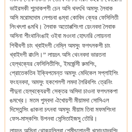
ভাইরসকী শন্দোকপগী চেন অসি থদৎখি অমসুং লৈবাক
অসি মরোমদোম লেপচবা ঙম্বা কোবিদ ক্যের ফেসিলিতী
লিংখৎপা ঙমখি। লৈবাক অতোপ্পশিংগা য়েংনবদা লৈবাক
অসিনা শীংথানিংঙাই ওইবা মওংদা হোৎনরি লোয়ননা
শিখীবগী চাং খ্বাইদগী নেম্লি
অমসুং ফগৎলকপী চাং
খ্বাইদগী ৱাংলি।” লায়চৎ অসি থেংনবদা ভারতনা
হেল্থক্যের ফেসিলিতীশিং, ইমর্জেন্সী রুমশিং,
প্রোতেকতিব ইক্বিপমেন্ত অমসুং মেদিকেল সপ্লাইশিং
ফংহনবদা, অমসুং হকশেলগী লমদা লৈরিবশিং ত্রেনিং
পীদুনা হেল্থক্যেরগী সেক্তর অসিদা চাওনা ফগৎলকপা
ঙমখ্রে। মতম পুম্বদা ঐখোয়গী মীয়ামদা সোসিএল
দিস্তেন্সিং ঙাকনা চৎনবা অমসুং মীয়াম তিবা মফমশিংদা
ফেস-মাস্কশিং উপনবা সেন্সিতাইজসু তৌরি।
লায়চৎ অসিনা থোকহল্লিবা শেন্মীৎলোনগী খুদোংচাদবশিং