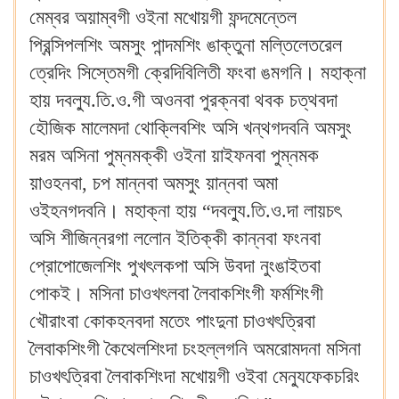
মেম্বর অয়াম্বগী ওইনা মখোয়গী ফন্দমেন্তেল
প্রিন্সিপলশিং অমসুং পান্দমশিং ঙাক্তুনা মল্তিলেতরেল
ত্রেদিং সিস্তেমগী ক্রেদিবিলিতী ফংবা ঙমগনি। মহাক্না
হায় দবল্যু.তি.ও.গী অওনবা পুরক্নবা থবক চত্থবদা
হৌজিক মালেমদা থোক্লিবশিং অসি খন্থগদবনি অমসুং
মরম অসিনা পুম্নমক্কী ওইনা য়াইফনবা পুম্নমক
য়াওহনবা, চপ মান্নবা অমসুং য়ান্নবা অমা
ওইহনগদবনি। মহাক্না হায় “দবল্যু.তি.ও.দা লায়চৎ
অসি শীজিন্নরগা ললোন ইতিক্কী কান্নবা ফংনবা
প্রোপোজেলশিং পুখৎলকপা অসি উবদা নুংঙাইতবা
পোকই। মসিনা চাওখৎলবা লৈবাকশিংগী ফর্মশিংগী
খৌরাংবা কোকহনবদা মতেং পাংদুনা চাওখৎত্রিবা
লৈবাকশিংগী কৈথেলশিংদা চংহল্লগনি অমরোমদনা মসিনা
চাওখৎত্রিবা লৈবাকশিংদা মখোয়গী ওইবা মেন্যুফেকচরিং