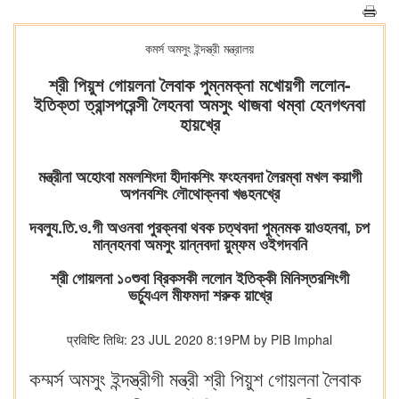
কমর্স অমসুং ইন্দস্ত্রী মন্ত্রালয়
শ্রী পিয়ুশ গোয়লনা লৈবাক পুম্নমক্না মখোয়গী ললোন-
ইতিক্তা ত্রান্সপরেন্সী লৈহনবা অমসুং থাজবা থম্বা হেনগৎনবা
হায়খ্রে
মন্ত্রীনা অহোংবা মমলশিংদা হীদাকশিং ফংহনবদা লৈরম্বা মখল কয়াগী
অপনবশিং লৌথোক্নবা খঙহনখ্রে
দবল্যু.তি.ও.গী অওনবা পুরক্নবা থবক চত্থবদা পুম্নমক য়াওহনবা, চপ
মান্নহনবা অমসুং য়ান্নবদা য়ুম্ফম ওইগদবনি
শ্রী গোয়লনা ১০শুবা ব্রিকসকী ললোন ইতিক্কী মিনিস্তরশিংগী
ভর্চ্যুএল মীফমদা শরুক য়াখ্রে
प्रविष्टि तिथि: 23 JUL 2020 8:19PM by PIB Imphal
কম্মর্স অমসুং ইন্দস্ত্রীগী মন্ত্রী শ্রী পিয়ুশ গোয়লনা লৈবাক