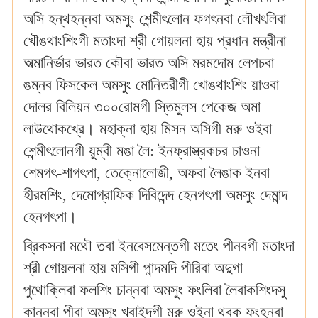
অসি হন্থহন্নবা অমসুং শেন্মীৎলোন ফগৎনবা লৌখৎলিবা
খৌঙথাংশিংগী মতাংদা শ্রী গোয়লনা হায় প্রধান মন্ত্রীনা
অত্মানির্ভার ভারত কৌবা ভারত অসি মরমদোম লেপচবা
ঙম্নব ফিসকেল অমসুং মোনিতরীগী খোঙথাংশিং য়াওবা
দোলর বিলিয়ন ৩০০রোমগী স্তিমুলস পেকেজ অমা
লাউথোকখ্রে। মহাক্না হায় মিসন অসিগী মরু ওইবা
শেন্মীৎলোনগী য়ুম্বী মঙা লৈ: ইনফ্রাস্ত্রকচর চাওনা
শেমগৎ-শাগৎপা, তেক্নোলোজী, অফবা লৈঙাক ইনবা
হীরমশিং, দেমোগ্রাফিক দিবিদেন্দ হেনগৎপা অমসুং দেমান্দ
হেনগৎপা।
ব্রিকসনা মথৌ তবা ইনবেসমেন্তগী মতেং পীনবগী মতাংদা
শ্রী গোয়লনা হায় মসিগী পান্দমদি পীরিবা অদুগা
পুথোক্লিবা ফলশিং চান্নবা অমসুং ফংলিবা লৈবাকশিংদসু
কান্নবা পীবা অমসুং খ্বাইদগী মরু ওইনা থবক ফংহনবা