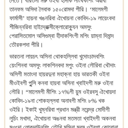
লৈতে। বারতনা মরু ওইবা হীদাক লাংথকশিং অৱাবা
তানফম অসিদা লৈবাক ১৫০রোমদা পীরি। ‘মালেমগী
ফার্মাসী’ হায়না খঙনরিবা ঐখোয়না কোবিদ-১৯ লায়েংবদা
শীজিন্নরিবা হাইদ্রোক্সীক্লোরোক্যুন অমসুং
পেরাসিতমোল অসিগুম্বা হীদাকশিংগী মশিং য়াম্না দিমান্দ
তৌরকপদা পীরি।
ভারতনা লায়চৎ অসিনা থোকহল্লিবা খুদোংচাদবশিং
য়েংশিনবা অমসুং লাকশিনবদা মপুং ওইনা লৌরিবা থৌদাং
অসিগী মতাংদা হায়রদুনা মহাক্না হায় ভারতকী ওইনা
মীওইবগী পুন্সি কনবা হায়বা অসিনা খ্বাইদগী মরু ওইনা
লৌরি। “মালেমগী মীশিং ১৭%গী য়ুম ওইরবসু ঐখোয়দা
কোবিদ-১৯না শোকহল্লবা অনাবগী মশিং ৮% খক
ওইরি। ইকাই খুম্নরিবা প্রধান মন্ত্রী নরেন্দ্র মোদীগী
লুচিং মখাদা, ঐখোয়না অঙনবা মতমতা খ্বাইদগী অকনবা
মওংদা লোকদাউনশিং তৌখি মসিনা মরম ওইরগা কোরোনা